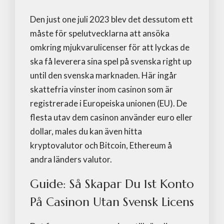
Den just one juli 2023 blev det dessutom ett
måste för spelutvecklarna att ansöka
omkring mjukvarulicenser för att lyckas de
ska få leverera sina spel på svenska right up
until den svenska marknaden. Här ingår
skattefria vinster inom casinon som är
registrerade i Europeiska unionen (EU). De
flesta utav dem casinon använder euro eller
dollar, males du kan även hitta
kryptovalutor och Bitcoin, Ethereum å
andra länders valutor.
Guide: Så Skapar Du 1st Konto
På Casinon Utan Svensk Licens