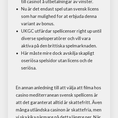
till casinot å utbetalningar av vinster.
Nu är det endast spel utan svensk licens
som har mulighed for at erbjuda denna
variant av bonus.
UKGC utfärdar spellicenser right up until
diverse speloperatörer och vill vara
aktiva på den brittiska spelmarknaden.
Här måste mire dock avskilja skapligt
oseriösa spelsidor utan licens och de
seriösa.
En annan anledning till att välja att filma hos
casino mediterranean svensk spellicens är
att det garanterat alltid är skattefritt. Även
många utländska casinon är skattefria, men
vi ska kika närmare på detta längre ner. När