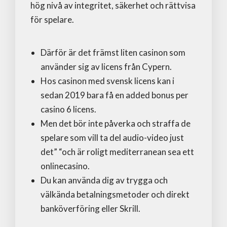
hög nivå av integritet, säkerhet och rättvisa
för spelare.
Därför är det främst liten casinon som
använder sig av licens från Cypern.
Hos casinon med svensk licens kan i
sedan 2019 bara få en added bonus per
casino 6 licens.
Men det bör inte påverka och straffa de
spelare som vill ta del audio-video just
det” “och är roligt mediterranean sea ett
onlinecasino.
Du kan använda dig av trygga och
välkända betalningsmetoder och direkt
banköverföring eller Skrill.