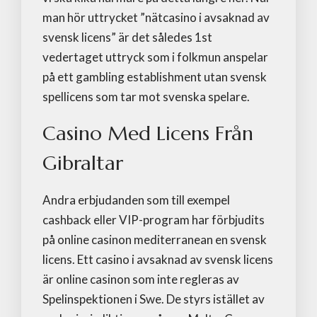
man hör uttrycket ”nätcasino i avsaknad av
svensk licens” är det således 1st
vedertaget uttryck som i folkmun anspelar
på ett gambling establishment utan svensk
spellicens som tar mot svenska spelare.
Casino Med Licens Från
Gibraltar
Andra erbjudanden som till exempel
cashback eller VIP-program har förbjudits
på online casinon mediterranean en svensk
licens. Ett casino i avsaknad av svensk licens
är online casinon som inte regleras av
Spelinspektionen i Swe. De styrs istället av