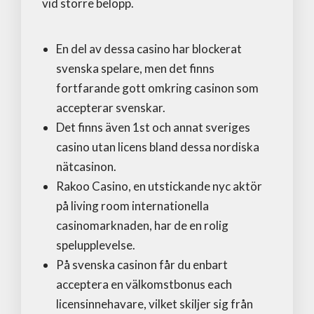
vid större belopp.
En del av dessa casino har blockerat
svenska spelare, men det finns
fortfarande gott omkring casinon som
accepterar svenskar.
Det finns även 1st och annat sveriges
casino utan licens bland dessa nordiska
nätcasinon.
Rakoo Casino, en utstickande nyc aktör
på living room internationella
casinomarknaden, har de en rolig
spelupplevelse.
På svenska casinon får du enbart
acceptera en välkomstbonus each
licensinnehavare, vilket skiljer sig från