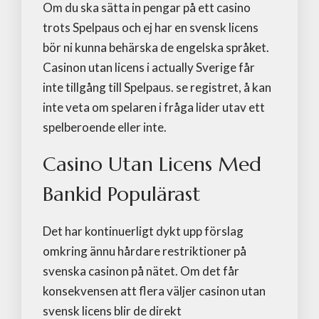
Om du ska sätta in pengar på ett casino
trots Spelpaus och ej har en svensk licens
bör ni kunna behärska de engelska språket.
Casinon utan licens i actually Sverige får
inte tillgång till Spelpaus. se registret, å kan
inte veta om spelaren i fråga lider utav ett
spelberoende eller inte.
Casino Utan Licens Med
Bankid Populärast
Det har kontinuerligt dykt upp förslag
omkring ännu hårdare restriktioner på
svenska casinon på nätet. Om det får
konsekvensen att flera väljer casinon utan
svensk licens blir de direkt