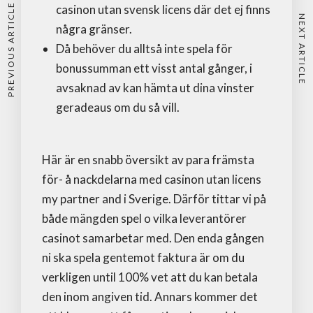
PREVIOUS ARTICLE
casinon utan svensk licens där det ej finns
NEXT ARTICLE
några gränser.
Då behöver du alltså inte spela för
bonussumman ett visst antal gånger, i
avsaknad av kan hämta ut dina vinster
geradeaus om du så vill.
Här är en snabb översikt av para främsta
för- å nackdelarna med casinon utan licens
my partner and i Sverige. Därför tittar vi på
både mängden spel o vilka leverantörer
casinot samarbetar med. Den enda gången
ni ska spela gentemot faktura är om du
verkligen until 100% vet att du kan betala
den inom angiven tid. Annars kommer det