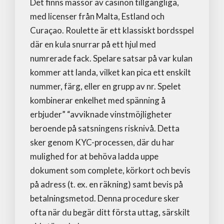
Det finns massor av casinon tillgängliga,
med licenser från Malta, Estland och
Curaçao. Roulette är ett klassiskt bordsspel
där en kula snurrar på ett hjul med
numrerade fack. Spelare satsar på var kulan
kommer att landa, vilket kan pica ett enskilt
nummer, färg, eller en grupp av nr. Spelet
kombinerar enkelhet med spänning å
erbjuder” “avviknade vinstmöjligheter
beroende på satsningens risknivå. Detta
sker genom KYC-processen, där du har
mulighed for at behöva ladda uppe
dokument som complete, körkort och bevis
på adress (t. ex. en räkning) samt bevis på
betalningsmetod. Denna procedure sker
ofta när du begär ditt första uttag, särskilt