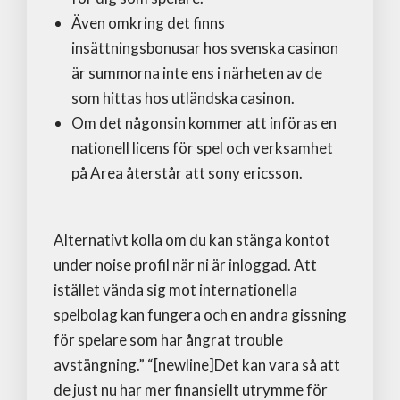
Även omkring det finns
insättningsbonusar hos svenska casinon
är summorna inte ens i närheten av de
som hittas hos utländska casinon.
Om det någonsin kommer att införas en
nationell licens för spel och verksamhet
på Area återstår att sony ericsson.
Alternativt kolla om du kan stänga kontot
under noise profil när ni är inloggad. Att
istället vända sig mot internationella
spelbolag kan fungera och en andra gissning
för spelare som har ångrat trouble
avstängning.” “[newline]Det kan vara så att
de just nu har mer finansiellt utrymme för