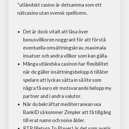
“utländskt casino är detsamma som ett
nätcasino utan svensk spellicens.
Det är dock vitalt att läsa över
bonusvillkoren noggrant för att förstå
eventuella omsättningskrav, maximala
insatser och andra villkor som kan gälla.
Många utländska casinon har flexibilitet
när de gäller insättningsbelopp 6 tillåter
spelare att lyckas sätta in så lite som
några få euro elr motsvarande belopp my
partner and i andra valutor.
När du bekräftat mediterranean sea
BankID så kommer Zimpler att få tillgång
till erat namn och noise ålder.
RTP (Return To Player) är det som avgör