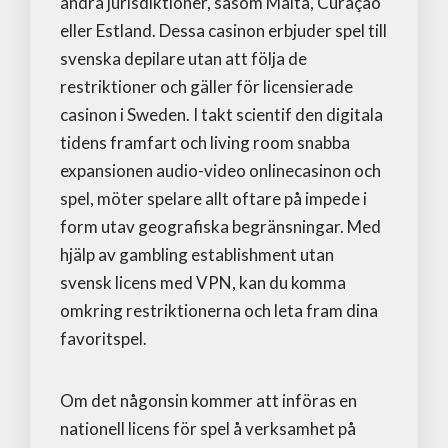
andra jurisdiktioner, såsom Malta, Curaçao
eller Estland. Dessa casinon erbjuder spel till
svenska depilare utan att följa de
restriktioner och gäller för licensierade
casinon i Sweden. I takt scientif den digitala
tidens framfart och living room snabba
expansionen audio-video onlinecasinon och
spel, möter spelare allt oftare på impede i
form utav geografiska begränsningar. Med
hjälp av gambling establishment utan
svensk licens med VPN, kan du komma
omkring restriktionerna och leta fram dina
favoritspel.
Om det någonsin kommer att införas en
nationell licens för spel å verksamhet på