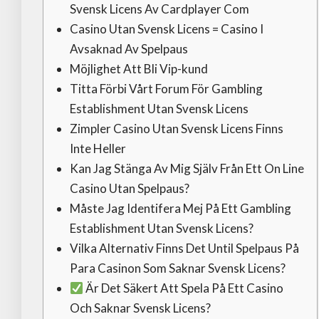
Svensk Licens Av Cardplayer Com
Casino Utan Svensk Licens = Casino I
Avsaknad Av Spelpaus
Möjlighet Att Bli Vip-kund
Titta Förbi Vårt Forum För Gambling
Establishment Utan Svensk Licens
Zimpler Casino Utan Svensk Licens Finns
Inte Heller
Kan Jag Stänga Av Mig Själv Från Ett On Line
Casino Utan Spelpaus?
Måste Jag Identifera Mej På Ett Gambling
Establishment Utan Svensk Licens?
Vilka Alternativ Finns Det Until Spelpaus På
Para Casinon Som Saknar Svensk Licens?
Är Det Säkert Att Spela På Ett Casino
Och Saknar Svensk Licens?