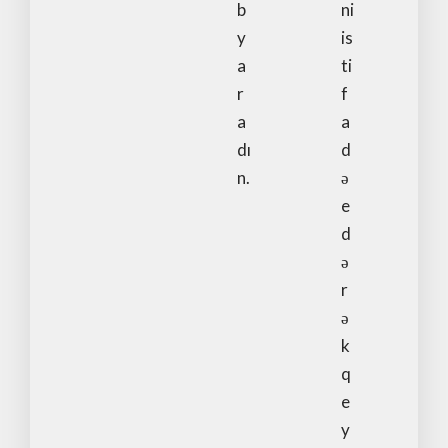
b
ni
y
is
a
ti
r
f
a
a
dı
d
n.
ə
e
d
ə
r
ə
k
q
e
y