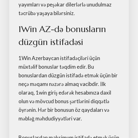
yayımları və peşəkar dilerlərlə unudulmaz
təcrübə yaşaya bilərsiniz.
1Win AZ-də bonusların
düzgün istifadəsi
1Win Azerbaycan istifadəçiləri üçün
müxtəlif bonuslar təqdim edir. Bu
bonuslardan düzgün istifadə etmək üçün bir
neçə məqamı nəzərə almaq vacibdir. İlk
olaraq, 1win giriş edərək hesabınıza daxil
olun və mövcud bonus şərtlərini diqqətlə
öyrənin. Hər bir bonusun öz qaydaları və
məbləğ məhdudiyyətləri var.
Bonuslardan maksimum istifadə etmək üçün