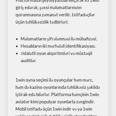
Platformada qeydiyyatdan keçərək və 1win
giriş edərək, şəxsi məlumatlarınızın
qorunmasına zəmanət verilir. İstifadəçilər
üçün təhlükəsizlik tədbirləri:
Məlumatların şifrələnməsi ilə mühafizəsi.
Hesabların iki mərhələli identifikasiyası.
Ədalətli oyun alqoritmləri və müstəqil
auditlər.
1win oyna seçimi ilə oyunçular həm mərc,
həm də kazino oyunlarında təhlükəsiz şəkildə
iştirak edə bilərlər. Platforma həmçinin 1win
aviator kimi populyar oyunlarla zəngindir.
Mobil istifadə üçün 1win indir və ya 1win