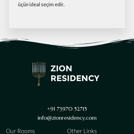
üçün ideal seçim edir.
+91 73970 52715
info@zionresidency.com
Our Rooms
Other Links