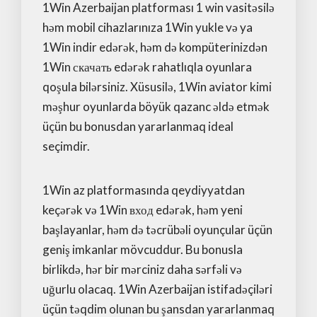
1Win Azerbaijan platforması
1 win
vasitəsilə
həm mobil cihazlarınıza 1Win yukle və ya
1Win indir edərək, həm də kompüterinizdən
1Win скачать edərək rahatlıqla oyunlara
qoşula bilərsiniz. Xüsusilə, 1Win aviator kimi
məşhur oyunlarda böyük qazanc əldə etmək
üçün bu bonusdan yararlanmaq ideal
seçimdir.
1Win az platformasında qeydiyyatdan
keçərək və 1Win вход edərək, həm yeni
başlayanlar, həm də təcrübəli oyunçular üçün
geniş imkanlar mövcuddur. Bu bonusla
birlikdə, hər bir mərciniz daha sərfəli və
uğurlu olacaq. 1Win Azerbaijan istifadəçiləri
üçün təqdim olunan bu şansdan yararlanmaq