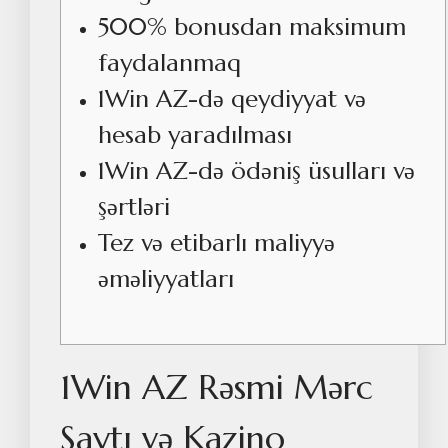
500% bonusdan maksimum
faydalanmaq
1Win AZ-də qeydiyyat və
hesab yaradılması
1Win AZ-də ödəniş üsulları və
şərtləri
Tez və etibarlı maliyyə
əməliyyatları
1Win AZ Rəsmi Mərc
Saytı və Kazino