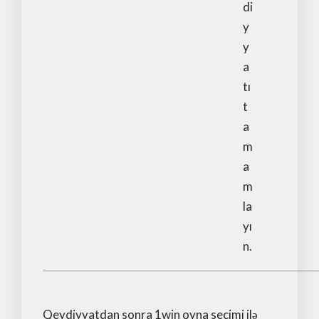
di
y
y
a
tı
t
a
m
a
m
la
yı
n.
Qeydiyyatdan sonra 1win oyna seçimi ilə