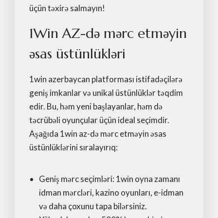
üçün təxirə salmayın!
1Win AZ-də mərc etməyin
əsas üstünlükləri
1win azerbaycan platforması istifadəçilərə
geniş imkanlar və unikal üstünlüklər təqdim
edir. Bu, həm yeni başlayanlar, həm də
təcrübəli oyunçular üçün ideal seçimdir.
Aşağıda 1win az-də mərc etməyin əsas
üstünlüklərini sıralayırıq:
Geniş mərc seçimləri: 1win oyna zamanı
idman mərcləri, kazino oyunları, e-idman
və daha çoxunu tapa bilərsiniz.