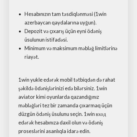
Hesabınızın tam təsdiqlənməsi (1win
azerbaycan qaydalarına uyğun).
Depozit və çıxarış üçün eyni ödəniş
üsulunun istifadəsi.
Minimum və maksimum məbləğ limitlərinə
riayət.
1win yukle edərək mobil tətbiqdən də rahat
şəkildə ödənişlərinizi edə bilərsiniz. 1win
aviator kimi oyunlarda qazandığınız
məbləğləri tez bir zamanda çıxarmaq üçün
düzgün ödəniş üsulunu seçin. 1win вход
edərək hesabınıza daxil olun və ödəniş
proseslərini asanlıqla idarə edin.