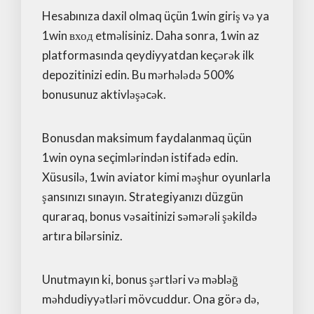
Hesabınıza daxil olmaq üçün 1win giriş və ya
1win вход etməlisiniz. Daha sonra, 1win az
platformasında qeydiyyatdan keçərək ilk
depozitinizi edin. Bu mərhələdə 500%
bonusunuz aktivləşəcək.
Bonusdan maksimum faydalanmaq üçün
1win oyna seçimlərindən istifadə edin.
Xüsusilə, 1win aviator kimi məşhur oyunlarla
şansınızı sınayın. Strategiyanızı düzgün
quraraq, bonus vəsaitinizi səmərəli şəkildə
artıra bilərsiniz.
Unutmayın ki, bonus şərtləri və məbləğ
məhdudiyyətləri mövcuddur. Ona görə də,