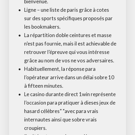
bienvenue.
Ligne – une liste de paris grâce à cotes
sur des sports spécifiques proposés par
les bookmakers.
La répartition doble ceintures et masse
n’est pas fournie, mais il est achievable de
retrouver l’épreuve qui vous intéresse
grâce au nom de vos ne vos adversaires.
Habituellement, la réponse para
l’opérateur arrive dans un délai sobre 10
à fifteen minutes.
Le casino durante direct 1win représente
l’occasion para pratiquer à dieses jeux de
hasard célèbres” “avec para vrais
internautes ainsi que sobre vrais
croupiers.