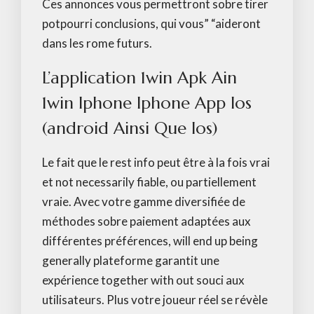
Ces annonces vous permettront sobre tirer
potpourri conclusions, qui vous” “aideront
dans les rome futurs.
L’application 1win Apk Ain
1win Iphone Iphone App Ios
(android Ainsi Que Ios)
Le fait que le rest info peut être à la fois vrai
et not necessarily fiable, ou partiellement
vraie. Avec votre gamme diversifiée de
méthodes sobre paiement adaptées aux
différentes préférences, will end up being
generally plateforme garantit une
expérience together with out souci aux
utilisateurs. Plus votre joueur réel se révèle