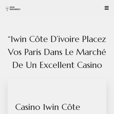
“1win Côte D’ivoire Placez
Vos Paris Dans Le Marché
De Un Excellent Casino
Casino 1win Côte