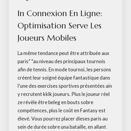
In Connexion En Ligne:
Optimisation Serve Les
Joueurs Mobiles
La même tendance peut être attribuée aux
paris” “au niveau des principaux tournois
afin de tennis. En mode tournoi, les persons
créent leur soigné équipe fantastique dans
l’une des exercises sportives présentées ain
y recrutent kklk joueurs. Plus le joueur réel
ze révèle être beleg en bouts sobre
compétences, plus le coût en Fantasy est
élevé. Vous pourrez placer dieses paris au
sein de durée sobre una bataille, en allant