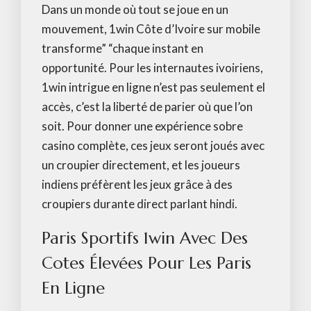
Dans un monde où tout se joue en un
mouvement, 1win Côte d’Ivoire sur mobile
transforme” “chaque instant en
opportunité. Pour les internautes ivoiriens,
1win intrigue en ligne n’est pas seulement el
accès, c’est la liberté de parier où que l’on
soit. Pour donner une expérience sobre
casino complète, ces jeux seront joués avec
un croupier directement, et les joueurs
indiens préfèrent les jeux grâce à des
croupiers durante direct parlant hindi.
Paris Sportifs 1win Avec Des
Cotes Élevées Pour Les Paris
En Ligne