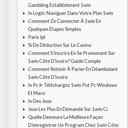
Gambling Establishment 1win
In Login: Naviguer Dans Votre Plan 1win
Comment Ze Connecter À 1win En
Quelques Étapes Simples
Paris Ipl
% De Déduction Sur Le Casino
Comment S’inscrire En Se Promenant Sur
1win Côte D’ivoire? Guide Comple
Comment Retenir À Parier En Déambulant
1win Côte D’ivoire
In Pc ᐉ Téléchargez 1win Put Pc Windows
Et Maco
In Des Jeux
Jeux Les Plus En Demande Sur 1win Ci
Quelle Demeure La Meilleure Façon
D’enregistrer Un Program Chez 1win Côte