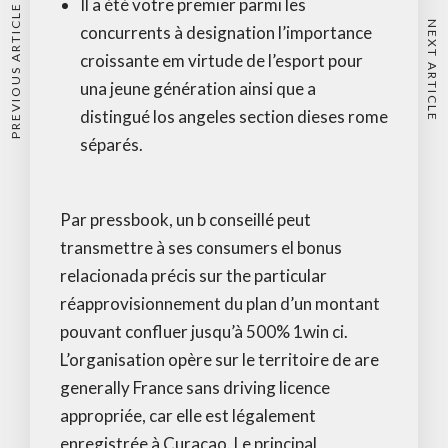
Il a été votre premier parmi les
PREVIOUS ARTICLE
NEXT ARTICLE
concurrents à designation l’importance
croissante em virtude de l’esport pour
una jeune génération ainsi que a
distingué los angeles section dieses rome
séparés.
Par pressbook, un b conseillé peut
transmettre à ses consumers el bonus
relacionada précis sur the particular
réapprovisionnement du plan d’un montant
pouvant confluer jusqu’à 500% 1win ci.
L’organisation opère sur le territoire de are
generally France sans driving licence
appropriée, car elle est légalement
enregistrée à Curaçao. Le principal