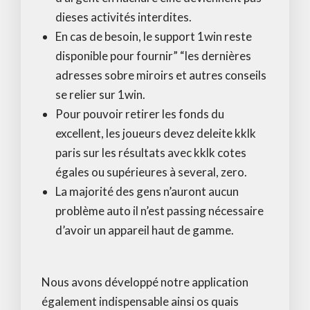
dieses activités interdites.
En cas de besoin, le support 1win reste
disponible pour fournir” “les dernières
adresses sobre miroirs et autres conseils
se relier sur 1win.
Pour pouvoir retirer les fonds du
excellent, les joueurs devez deleite kklk
paris sur les résultats avec kklk cotes
égales ou supérieures à several, zero.
La majorité des gens n’auront aucun
problème auto il n’est passing nécessaire
d’avoir un appareil haut de gamme.
Nous avons développé notre application
également indispensable ainsi os quais