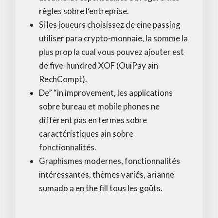
règles sobre l’entreprise.
Si les joueurs choisissez de eine passing
utiliser para crypto-monnaie, la somme la
plus prop la cual vous pouvez ajouter est
de five-hundred XOF (OuiPay ain
RechCompt).
De” “in improvement, les applications
sobre bureau et mobile phones ne
diffèrent pas en termes sobre
caractéristiques ain sobre
fonctionnalités.
Graphismes modernes, fonctionnalités
intéressantes, thèmes variés, arianne
sumado a en the fill tous les goûts.