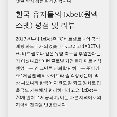
댓글 작성 경험을 제공합니다.
한국 유저들의 1xbet(원엑
스벳) 평점 및 리뷰
2019년부터 1xBet은 FC 바르셀로나의 공식
베팅 파트너가 되었습니다. 그리고 1XBET이
FC 바르셀로나 같은 유명 축구팀 후원한다는
거 아셨나요? 이런 글로벌 기업들과 파트너십
맺었다는 건 그만큼 신뢰할 만하다는 뜻이겠
죠? 처음엔 해외 사이트라 좀 걱정됐는데, 막
상 써보니까 한국어 지원도 잘 되고 원화로 입
출금도 가능해서 편리하더라고요. 1xBet는
70개 언어로 제공되며, 이는 다른 지역에서의
지역화 전략을 반영합니다.