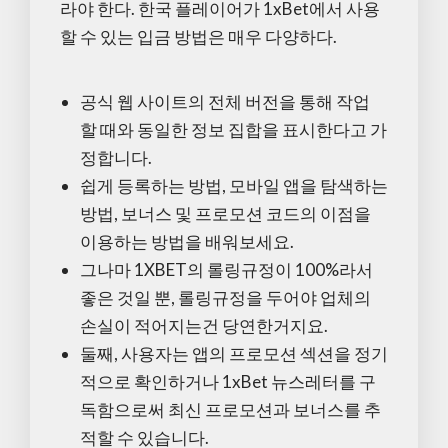
라야 한다. 한국 플레이어가 1xBet에서 사용
할 수 있는 입금 방법은 매우 다양하다.
공식 웹 사이트의 전체 버전을 통해 작업
할 때와 동일한 정보 집합을 표시한다고 가
정합니다.
쉽게 등록하는 방법, 모바일 앱을 탐색하는
방법, 보너스 및 프로모션 코드의 이점을
이용하는 방법을 배워보세요.
그나마 1XBET의 롤링규정이 100%라서
좋은 것일 뿐, 롤링규정을 두어야 업체의
손실이 적어지는건 당연한거지요.
둘째, 사용자는 앱의 프로모션 섹션을 정기
적으로 확인하거나 1xBet 뉴스레터를 구
독함으로써 최신 프로모션과 보너스를 추
적할 수 있습니다.