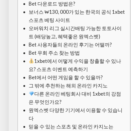
Bet 다운로드 방법은?
보너스 ₩130, 000가 있는 한국의 공식 1xbet
스포츠 베팅 사이트
오버워치 리그 실시간배팅 가능한 토토사이
트 (배당높고, 혜택좋은 원엑스벳)
Bet 사용자들의 온라인 후기는 어떨까?
Bet 우회 주소 찾는 방법
1xbet에서 어떻게 수익을 창출할 수 있나
요? 스포츠 이벤트 예측하기
Bet에서 어떤 게임을 할 수 있을까?
그 밖에 추천하는 해외 온라인 카지노
다른 온라인 베팅회사 대비 1xbet의 강점
은 무엇인가요?
원엑스벳 다양한 기기에서 이용할 수 있습니
다
믿을 수 있는 스포츠 및 온라인 카지노는