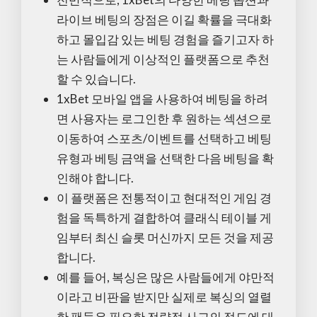
라이브 베팅의 장점은 이길 확률을 극대화
하고 몰입감 있는 베팅 경험을 즐기고자 하
는 사람들에게 이상적인 플랫폼으로 추천
할 수 있습니다.
1xBet 모바일 앱을 사용하여 베팅을 하려
면 사용자는 로그인한 후 원하는 섹션으로
이동하여 스포츠/이벤트를 선택하고 베팅
유형과 베팅 금액을 선택한 다음 베팅을 확
인해야 합니다.
이 플랫폼은 전통적이고 현대적인 게임 경
험을 독특하게 결합하여 클래식 테이블 게
임부터 최신 슬롯 머신까지 모든 것을 제공
합니다.
예를 들어, 복싱은 많은 사람들에게 야만적
이라고 비판을 받지만 실제로 복싱의 열렬
한 팬들은 필요한 전략적 사고의 정도에 대