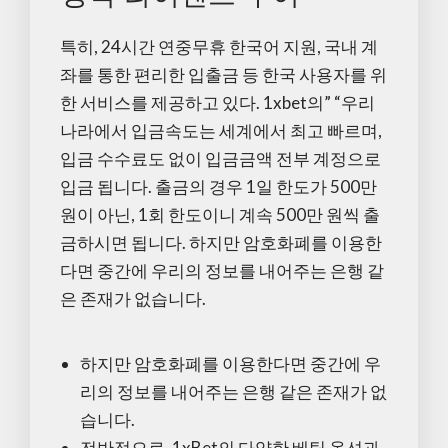
특히, 24시간 연중무휴 한국어 지원, 국내 계
좌를 통한 편리한 입출금 등 한국 사용자를 위
한 서비스를 제공하고 있다. 1xbet의” “우리
나라에서 입금속도는 세계에서 최고 빠르며,
입금 수수료도 없이 입금금액 전부 계정으로
입금 됩니다. 출금의 경우 1일 한도가 500만
원이 아닌, 1회 한도이니 계속 500만 원씩 출
금하시면 됩니다. 하지만 암호화폐를 이용한
다면 중간에 우리의 정보를 내어주는 은행 같
은 존재가 없습니다.
하지만 암호화폐를 이용한다면 중간에 우
리의 정보를 내어주는 은행 같은 존재가 없
습니다.
전반적으로, 1xBet의 다양한 베팅 옵션과