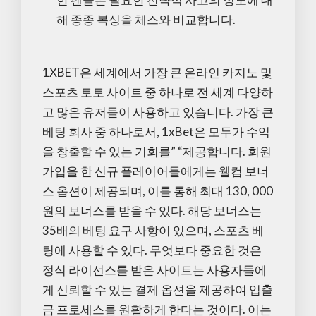
해 종종 복싱을 체스와 비교합니다.
1XBET은 세계에서 가장 큰 온라인 카지노 및
스포츠 토토 사이트 중 하나로 전 세계 다양하
고 많은 유저들이 사용하고 있습니다. 가장 큰
베팅 회사 중 하나로서, 1xBet은 모두가 수익
을 창출할 수 있는 기회를” “제공합니다. 회원
가입을 한 신규 플레이어들에게는 웰컴 보너
스 옵션이 제공되며, 이를 통해 최대 130, 000
원의 보너스를 받을 수 있다. 해당 보너스는
35배의 베팅 요구 사항이 있으며, 스포츠 베
팅에 사용할 수 있다. 무엇보다 중요한 것은
정식 라이선스를 받은 사이트는 사용자들에
게 신뢰할 수 있는 결제 옵션을 제공하여 입출
금 프로세스를 원활하게 한다는 것이다. 이는