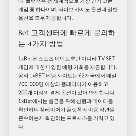
다. 블랙잭은 전 세계적으로 가장 인기 있는
게임 중 하나이며, 라이브 카지노 옵션과 일반
옵션을 모두 제공합니다.
Bet 고객센터에 빠르게 문의하
는 4가지 방법
1xBet은 스포츠 이벤트뿐만 아니라 TV SET
게임에 대한 다양한 베팅 기회를 제공합니다.
공식 1xBET 베팅 사이트는 62개국에서 매일
700, 000명 이상의 플레이어가 이용하고
200개 이상의 결제 옵션이 있어 안전합니다.
1xBet에서는 출금을 위해 신원과 데이터를
확인하여 플레이어가 플랫폼의 이용 약관을
준수하는지 확인하는 프로세스를 거치고 있
다.