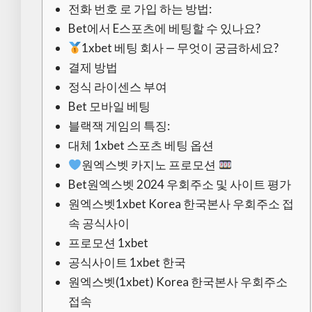
전화 번호 로 가입 하는 방법:
Bet에서 E스포츠에 베팅할 수 있나요?
1xbet 베팅 회사 — 무엇이 궁금하세요?
결제 방법
정식 라이센스 부여
Bet 모바일 베팅
블랙잭 게임의 특징:
대체 1xbet 스포츠 베팅 옵션
원엑스벳 카지노 프로모션
Bet원엑스벳 2024 우회주소 및 사이트 평가
원엑스벳1xbet Korea 한국본사 우회주소 접
속 공식사이
프로모션 1xbet
공식사이트 1xbet 한국
원엑스벳(1xbet) Korea 한국본사 우회주소
접속