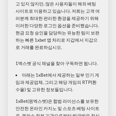
고 있지 않지만, 많은 사용자들이 해외 베팅
사이트로 이용하고 있습니다. 저희는 고객 여
러분께 최대한 편리한 환경을 제공하기 위해
이러한 다양한 로그인 옵션을 준비했습니다.
현금 요청 승인을 담당하는 유능한 팀이 보완
하는 빠른 1xbet 앱 처리로 지갑에서 지갑으
로 거래를 완료하십시오.
1엑스벳 공식 채널을 찾아 구독하면 됩니다.
아래는 1xBet에서 제공하는 일부 인기 게
임과 제공업체, 그리고 해당 게임의 RTP(환
수율) 및 고유한 정보들입니다.
1xBet(원엑스벳)은 합법 라이선스를 보유한
안전한 온라인 카지노 및 스포츠 베팅 사이트
로, 퀴라소 정부 기관으로부터 발급받은 정식