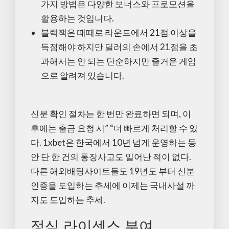
가지 방법은 다양한 보너스와 프로모션을
활용하는 것입니다.
블랙잭은 때때로 라운드에서 21점 이상을
득점해야 하지만 딜러의 손에서 21점을 초
과해서는 안 되는 단순하지만 즐거운 게임
으로 알려져 있습니다.
신분 확인 절차는 한 번만 완료하면 되며, 이
후에는 출금 요청 시” “더 빠르게 처리할 수 있
다. 1xbet은 한국에서 10년 넘게 운영하는 동
안 단 한 건의 통장사고도 일어난 적이 없다.
다른 해외배팅사이트들도 19년도 부터 신분
인증을 도입하는 추세에 이제는 국내사설 까
지도 도입하는 추세.
정식 라이센스 부여