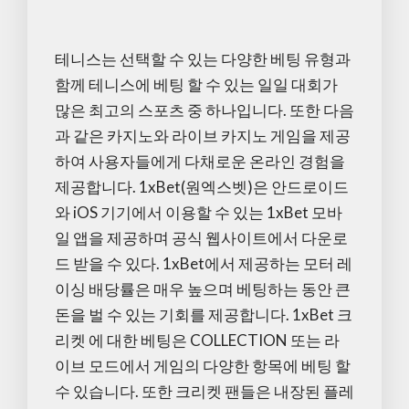
테니스는 선택할 수 있는 다양한 베팅 유형과
함께 테니스에 베팅 할 수 있는 일일 대회가
많은 최고의 스포츠 중 하나입니다. 또한 다음
과 같은 카지노와 라이브 카지노 게임을 제공
하여 사용자들에게 다채로운 온라인 경험을
제공합니다. 1xBet(원엑스벳)은 안드로이드
와 iOS 기기에서 이용할 수 있는 1xBet 모바
일 앱을 제공하며 공식 웹사이트에서 다운로
드 받을 수 있다. 1xBet에서 제공하는 모터 레
이싱 배당률은 매우 높으며 베팅하는 동안 큰
돈을 벌 수 있는 기회를 제공합니다. 1xBet 크
리켓 에 대한 베팅은 COLLECTION 또는 라
이브 모드에서 게임의 다양한 항목에 베팅 할
수 있습니다. 또한 크리켓 팬들은 내장된 플레