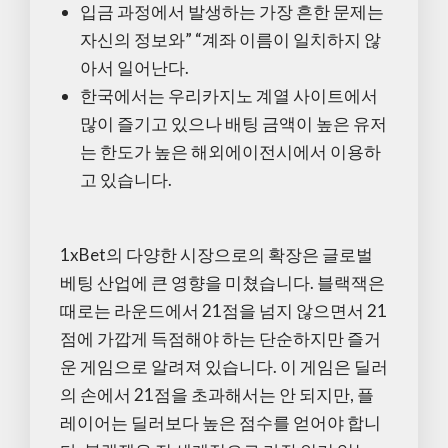
입금 과정에서 발생하는 가장 흔한 문제는
자신의 정보와” “계좌 이름이 일치하지 않
아서 일어난다.
한국에서는 우리카지노 계열 사이트에서
많이 즐기고 있으나 배팅 금액이 높은 유저
는 한도가 높은 해외에이전시에서 이용하
고 있습니다.
1xBet의 다양한 시장으로의 확장은 글로벌
베팅 산업에 큰 영향을 미쳤습니다. 블랙잭은
때로는 라운드에서 21점을 넘지 않으면서 21
점에 가깝게 득점해야 하는 단순하지만 즐거
운 게임으로 알려져 있습니다. 이 게임은 딜러
의 손에서 21점을 초과해서는 안 되지만, 플
레이어는 딜러보다 높은 점수를 얻어야 합니