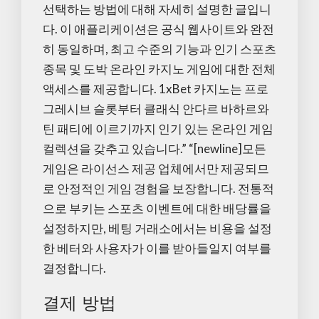
선택하는 방법에 대해 자세히 설명한 글입니
다. 이 애플리케이션은 공식 웹사이트와 완전
히 동일하며, 최고 수준의 기능과 인기 스포츠
종목 및 도박 온라인 카지노 게임에 대한 전체
액세스를 제공합니다. 1xBet 카지노는 프로
그레시브 슬롯부터 클래식 안다르 바하르와
틴 패티에 이르기까지 인기 있는 온라인 게임
컬렉션을 갖추고 있습니다.” “[newline]모든
게임은 라이선스 제공 업체에서만 제공되므
로 안정적인 게임 경험을 보장합니다. 전통적
으로 부키는 스포츠 이벤트에 대한 배당률을
설정하지만, 베팅 거래소에서는 비용을 설정
한 베터와 사용자가 이를 받아들일지 여부를
결정합니다.
결제 방법