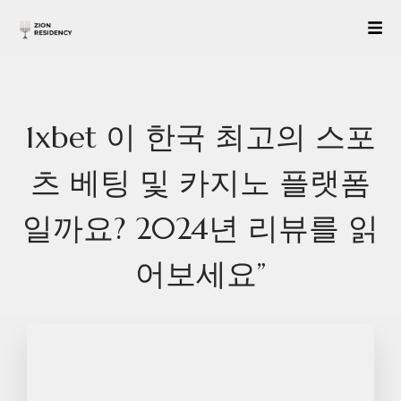
1xbet 이 한국 최고의 스포
츠 베팅 및 카지노 플랫폼
일까요? 2024년 리뷰를 읽
어보세요”