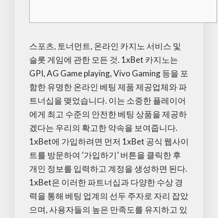
스포츠, 토너먼트, 온라인 카지노 서비스 및
슬롯 게임에 관한 모든 것. 1xBet 카지노는
GPI, AG Game playing, Vivo Gaming 등을 포
함한 유명한 온라인 베팅 제품 제공업체와 파
트너십을 맺었습니다. 이는 소중한 플레이어
에게 최고 수준의 안전한 베팅 상품을 제공하
겠다는 우리의 확고한 약속을 보여줍니다.
1xBet에 가입하려면 먼저 1xBet 공식 웹사이
트를 방문하여 ‘가입하기’ 버튼을 클릭한 후
개인 정보를 입력하고 계정을 생성하면 된다.
1xBet은 이러한 파트너십과 다양한 수상 경
력을 통해 베팅 업계의 선두 주자로 자리 잡았
으며, 사용자들의 높은 만족도를 유지하고 있