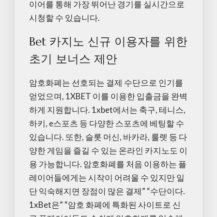
이어를 통해 가장 뛰어난 경기를 실시간으로
시청할 수 있습니다.
Bet 카지노 신규 이용자를 위한
초기 보너스 제안
암호화폐는 선호되는 결제 수단으로 인기를
얻었으며, 1XBET 이를 이용한 입출금을 완벽
하게 지원합니다. 1xbet에서는 축구, 테니스,
하키, e스포츠 등 다양한 스포츠에 베팅할 수
있습니다. 또한, 슬롯 머신, 바카라, 룰렛 등 다
양한 게임을 즐길 수 있는 온라인 카지노도 이
용 가능합니다. 암호화폐를 처음 이용하는 플
레이어들에게는 시작이 어려울 수 있지만 일
단 익숙해지면 장점이 많은 결제” “수단이다.
1xBet은” “암호 화폐에 특화된 사이트로 신