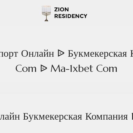
порт Онлайн ᐉ Букмекерская К
Com ᐉ Ma-1xbet Com
лайн Букмекерская Компания 1