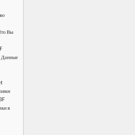
во
Что Вы
F
л Данные
et
тавки
3F
вки в