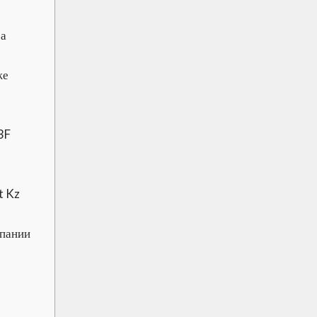
 а
же
3F
t Kz
пании