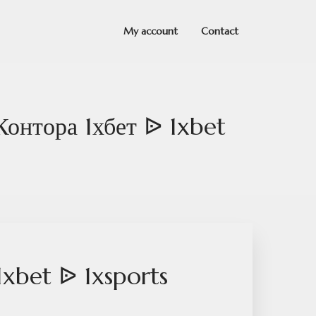
My account
Contact
онтора 1хбет ᐉ 1xbet
xbet ᐉ 1xsports