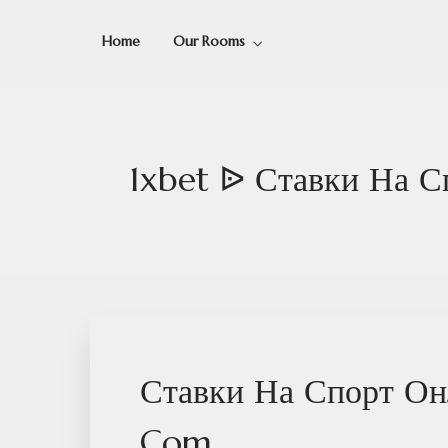
Home
Our Rooms
1xbet ᐉ Ставки На С
Ставки На Спорт Он
Com