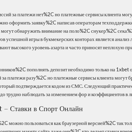
ссий за платежи нет%2C но платежные сервисы клиента могу
ужно оформить заявку%2C написав операторам техподдержки
й могут обнаружить внимание на поло%2C снукер%2C сека%
в успешной игры в букмекерских конторах является анализ 
вают высокого уровень азарта и часто приносят неплохую пр
енников%2C пополнять депозит необходимо только на 1xbet 
 за платежи разу%2C но платежные сервисы клиента могут бр
оторый подтверждается кодом из СМС. Следующий практиче
здо трудно наблюдать за изменением фор и коэффициентов в л
t – Ставки в Спорт Онлайн
kz%2C можно пользоваться как браузерной версией%2C так то
понятному макету сайта даже они%2C кто делает ставки впе