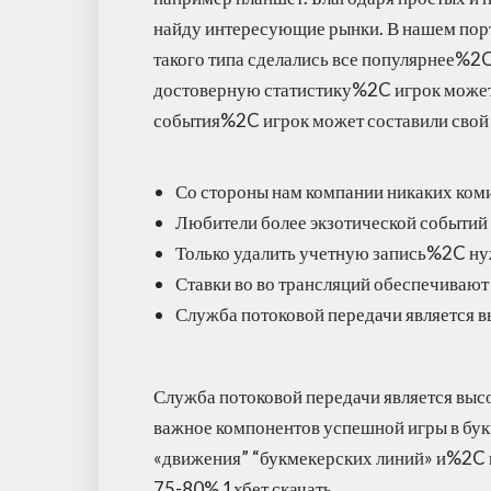
найду интересующие рынки. В нашем порт
такого типа сделались все популярнее%2C
достоверную статистику%2C игрок может 
события%2C игрок может составили свой 
Со стороны нам компании никаких коми
Любители более экзотической событи
Только удалить учетную запись%2C н
Ставки во во трансляций обеспечивают
Служба потоковой передачи является в
Служба потоковой передачи является высо
важное компонентов успешной игры в букм
«движения” “букмекерских линий» и%2C к
75-80%
1хбет скачать
.