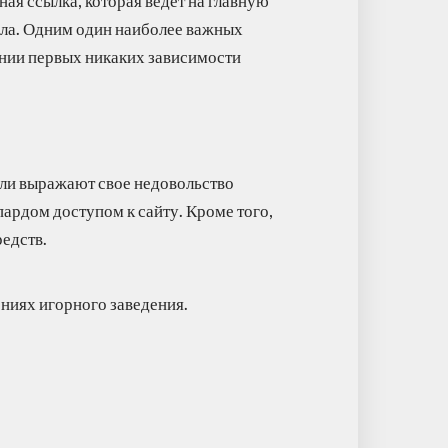
ая ссылка, которая ведет на главную
ела. Одним один наиболее важных
нии первых никаких зависимости
ели выражают свое недовольство
ардом доступом к сайту. Кроме того,
редств.
ниях игорного заведения.