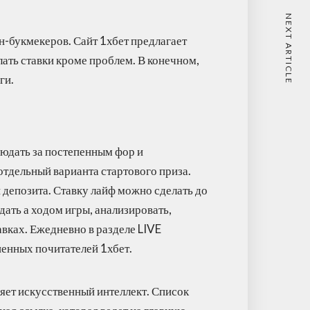
NEXT ARTICLE
н-букмекеров. Сайт 1хбет предлагает
ть ставки кроме проблем. В конечном,
ги.
людать за постепенным фор и
отдельный варианта стартового приза.
 депозита. Ставку лайф можно сделать до
ать а ходом игры, анализировать,
авках. Ежедневно в разделе LIVE
ушенных почитателей
1хбет
.
ляет искусственный интеллект. Список