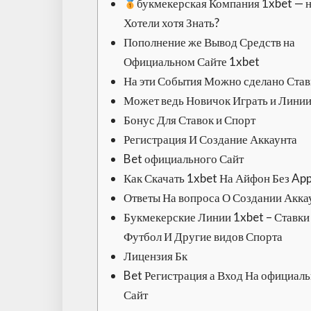
букмекерская Компания 1xbet — 
Хотели хотя Знать?
Пополнение же Вывод Средств на
Официальном Сайте 1xbet
На эти События Можно сделано Став
Может ведь Новичок Играть и Линии
Бонус Для Ставок и Спорт
Регистрация И Создание Аккаунта
Bet официального Сайт
Как Скачать 1xbet На Айфон Без App
Ответы На вопроса О Создании Акка
Букмекерские Линии 1xbet – Ставки
Футбол И Другие видов Спорта
Лицензия Бк
Bet Регистрация а Вход На официал
Сайт