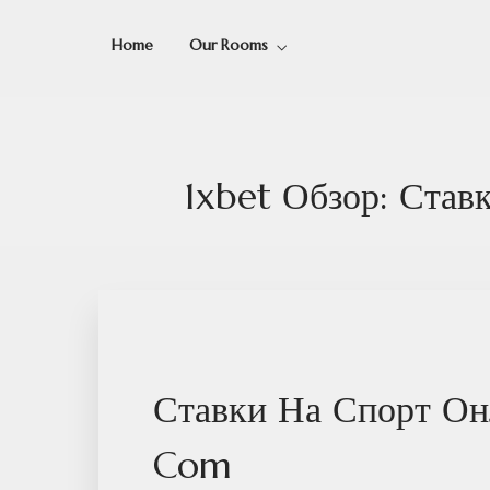
Home
Our Rooms
1xbet Обзор: Став
Ставки На Спорт Он
Com