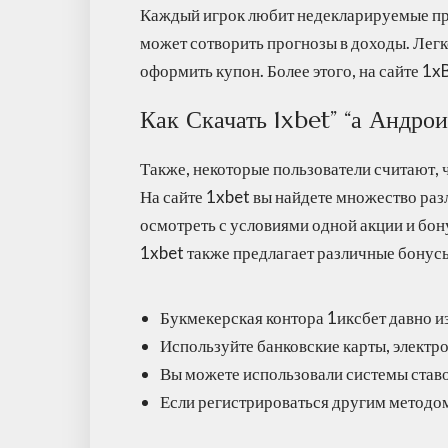
Каждый игрок любит недекларируемые про
может сотворить прогнозы в доходы. Легк
оформить купон. Более этого, на сайте 
Как Скачать 1xbet” “а Андро
Также, некоторые пользователи считают, 
На сайте 1xbet вы найдете множество раз
осмотреть с условиями одной акции и бо
1xbet также предлагает различные бонусы
Букмекерская контора 1иксбет давно и
Используйте банковские карты, электр
Вы можете использовали системы ставок
Если регистрироваться другим методом,