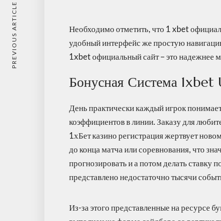
PREVIOUS ARTICLE
Необходимо отметить, что 1 xbet официал
удобный интерфейс же простую навигацию
1xbet официальный сайт – это надежнее ме
Бонусная Система 1xbet
День практически каждый игрок понимает,
коэффициентов в линии. Заказу для любит
1хБет казино регистрация жертвует новом
до конца матча или соревнования, что зн
прогнозировать и а потом делать ставку п
представлено недостаточно тысячи событ
Из-за этого представленные на ресурсе б