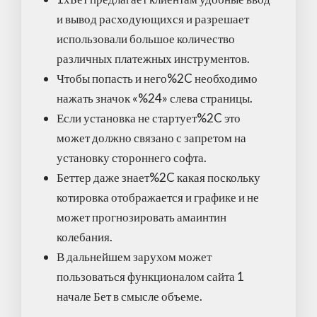
и вывод расходующихся и разрешает
использовали большое количество
различных платежных инструментов.
Чтобы попасть и него%2C необходимо
нажать значок «%24» слева страницы.
Если установка не стартует%2C это
может должно связано с запретом на
установку стороннего софта.
Беттер даже знает%2C какая поскольку
котировка отображается и графике и не
может прогнозировать амаинтин
колебания.
В дальнейшем зарухом может
пользоваться функционалом сайта 1
начале Бет в смысле объеме.