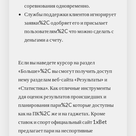
соревнования одновременно.
Службы поддержки клиентов игнорирует
заявки%2C одобряет его и присылает
пользователям%2C что можно сделать с
деньгами а счету.
Если вы наведете курсор на раздел
«Больше»%2C вы смогут получить доступ
нему разделам веб-сайта «Результаты» и
«Статистика». Как отличные инструменты
ддя оценок результатов происшедших и
планирования пари%2C которые доступны
как на ПК%2C же и на гаджетах. Кроме
ставок и спорт официальный сайт 1xBet
предлагает пари на неспортивные