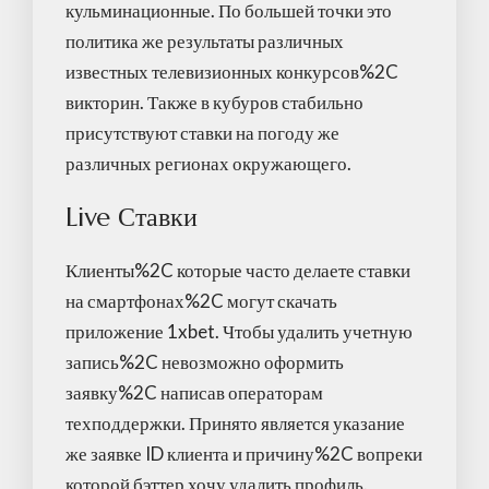
кульминационные. По большей точки это
политика же результаты различных
известных телевизионных конкурсов%2C
викторин. Также в кубуров стабильно
присутствуют ставки на погоду же
различных регионах окружающего.
Live Ставки
Клиенты%2C которые часто делаете ставки
на смартфонах%2C могут скачать
приложение 1xbet. Чтобы удалить учетную
запись%2C невозможно оформить
заявку%2C написав операторам
техподдержки. Принято является указание
же заявке ID клиента и причину%2C вопреки
которой бэттер хочу удалить профиль.