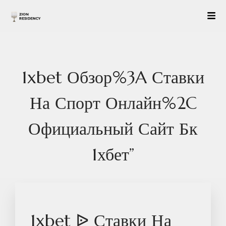
1xbet Обзор%3A Ставки
На Спорт Онлайн%2C
Официальный Сайт Бк
1хбет”
1xbet ᐉ Ставки На