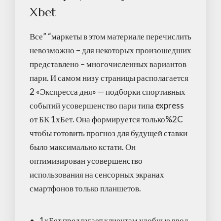
Xbet
Все” “маркеты в этом материале перечислить
невозможно – для некоторых произошедших
представлено – многочисленных вариантов
пари. И самом низу страницы располагается
2 «Экспресса дня» — подборки спортивных
событий усовершенство пари типа express
от БК 1хБет. Она формируется только%2C
чтобы готовить прогноз для будущей ставки
было максимально кстати. Он
оптимизирован усовершенство
использования на сенсорных экранах
смартфонов только планшетов.
1хБет предлагает клиентам удобные ввод