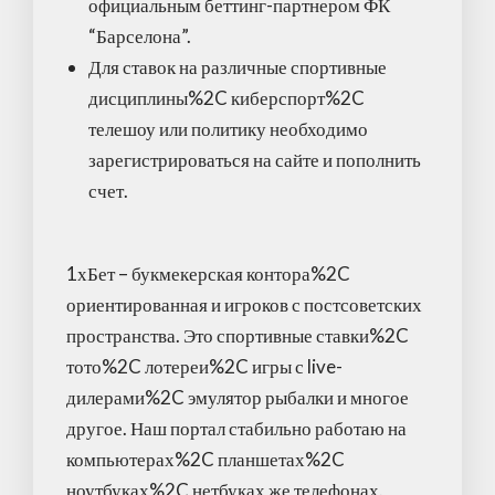
официальным беттинг-партнером ФК
“Барселона”.
Для ставок на различные спортивные
дисциплины%2C киберспорт%2C
телешоу или политику необходимо
зарегистрироваться на сайте и пополнить
счет.
1хБет – букмекерская контора%2C
ориентированная и игроков с постсоветских
пространства. Это спортивные ставки%2C
тото%2C лотереи%2C игры с live-
дилерами%2C эмулятор рыбалки и многое
другое. Наш портал стабильно работаю на
компьютерах%2C планшетах%2C
ноутбуках%2C нетбуках же телефонах.