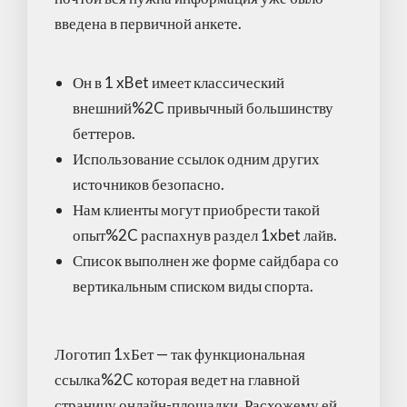
введена в первичной анкете.
Он в 1 xBet имеет классический
внешний%2C привычный большинству
беттеров.
Использование ссылок одним других
источников безопасно.
Нам клиенты могут приобрести такой
опыт%2C распахнув раздел 1xbet лайв.
Список выполнен же форме сайдбара со
вертикальным списком виды спорта.
Логотип 1хБет — так функциональная
ссылка%2C которая ведет на главной
страницу онлайн-площадки. Расхожему ей