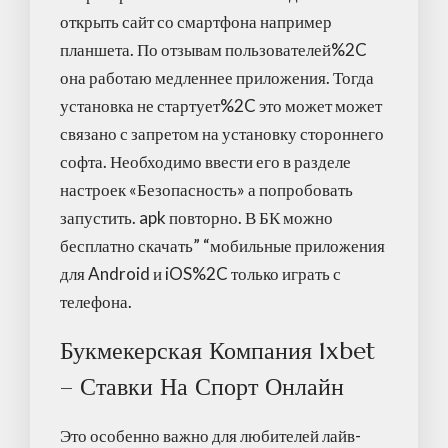
открыть сайт со смартфона например
планшета. По отзывам пользователей%2C
она работаю медленнее приложения. Тогда
установка не стартует%2C это может может
связано с запретом на установку стороннего
софта. Необходимо ввести его в разделе
настроек «Безопасность» а попробовать
запустить. apk повторно. В БК можно
бесплатно скачать” “мобильные приложения
для Android и iOS%2C только играть с
телефона.
Букмекерская Компания 1xbet
– Ставки На Спорт Онлайн
Это особенно важно для любителей лайв-