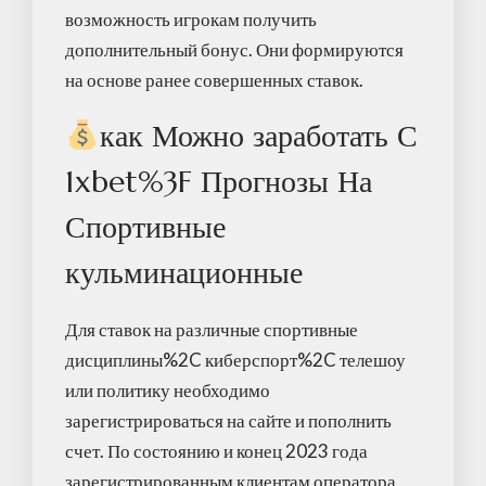
возможность игрокам получить
дополнительный бонус. Они формируются
на основе ранее совершенных ставок.
как Можно заработать С
1xbet%3F Прогнозы На
Спортивные
кульминационные
Для ставок на различные спортивные
дисциплины%2C киберспорт%2C телешоу
или политику необходимо
зарегистрироваться на сайте и пополнить
счет. По состоянию и конец 2023 года
зарегистрированным клиентам оператора