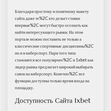
Благодаря простому и понятному макету
сайта даже те%2C кто делает ставки
впервые%2C могут быстро осознать как
найти интересующего рынки. На этом
портале можно поставить не только а
классические спортивные дисциплины%2C
но и и киберспорт. Пари того типа
становятся все популярнее%2C и 1xbet как
лидер рынка предлагает широкий выбирать
савок на киберспорт. Конечно%2C все
функции доступны только время входа на
площадку.
Доступность Сайта 1xbet