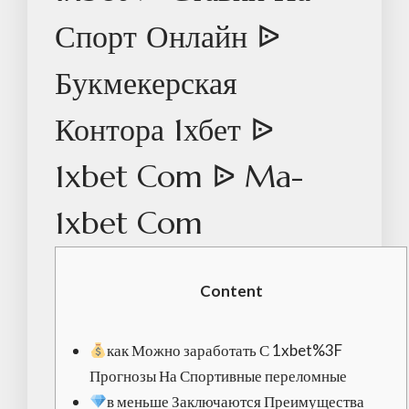
Спорт Онлайн ᐉ
Букмекерская
Контора 1хбет ᐉ
1xbet Com ᐉ Ma-
1xbet Com
Content
как Можно заработать С 1xbet%3F
Прогнозы На Спортивные переломные
в меньше Заключаются Преимущества