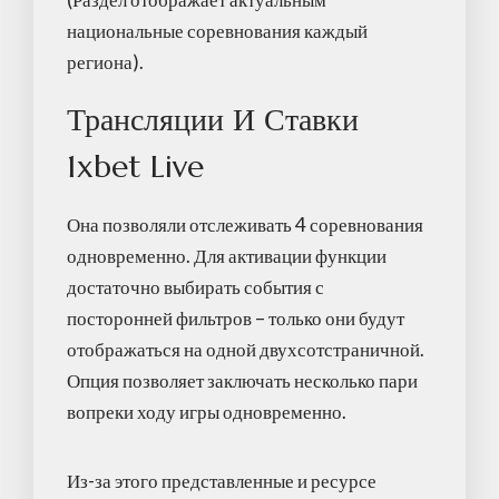
национальные соревнования каждый
региона).
Трансляции И Ставки
1xbet Live
Она позволяли отслеживать 4 соревнования
одновременно. Для активации функции
достаточно выбирать события с
посторонней фильтров – только они будут
отображаться на одной двухсотстраничной.
Опция позволяет заключать несколько пари
вопреки ходу игры одновременно.
Из-за этого представленные и ресурсе