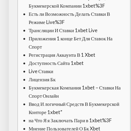
Букмекерской Компании 1xbet%3F
Есть ли Возможность Делать Ставки В
Режиме Live%3F
Трансляции И Ставки 1xbet Live
Приложения 1 конце Бет Для Ставок На
Спорт
Регистрация Аккаунта В 1 Xbet
Доступность Сайта 1xbet
Live Ставки
Лицензия Бк
Букмекерская Компания 1xbet – Ставки На
Спорт Онлайн
Ввод И логичный Средств В Букмекерской
Конторе 1xbet”
на Что Я я Заключать Пари в 1xbet%3F
Мнение Пользователей О Бк Xbet