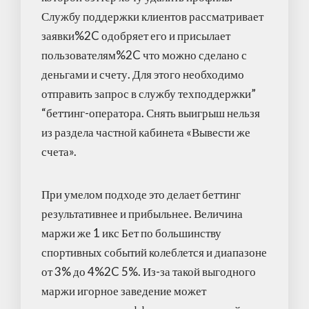
Службу поддержки клиентов рассматривает
заявки%2C одобряет его и присылает
пользователям%2C что можно сделано с
деньгами и счету. Для этого необходимо
отправить запрос в службу техподдержки”
“беттинг-оператора. Снять выигрыш нельзя
из раздела частной кабинета «Вывести же
счета».
При умелом подходе это делает беттинг
результативнее и прибыльнее. Величина
маржи же 1 икс Бет по большинству
спортивных событий колеблется и диапазоне
от 3% до 4%2C 5%. Из-за такой выгодного
маржи игорное заведение может