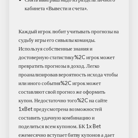
кабинета «Вывести и счета».
Каждый игрок любит учитывать прогнозы на
судьбу игры его сивьялы команды.
Используя собственные знания и
достоверную статистику%2C игрок может
превратить прогнозы в доход. Легко
проанализировав вероятность исхода чтобы
или иного события%2C игрок может
составляют свой прогноз же оформить
купон. Недостаточно того%2C на сайте
1xBet предусмотрена возможностей
составить удачную комбинацию и
поделиться всем купоном. БК 1x Bet
ежемесячно вступает битву купонов а дает