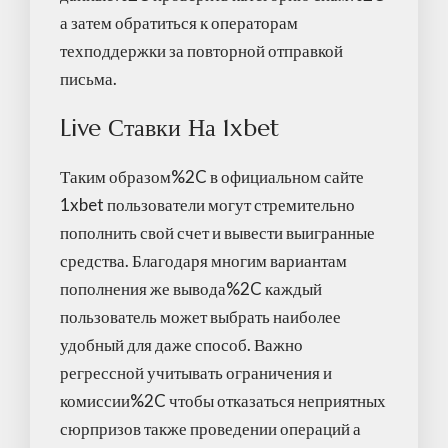
а затем обратиться к операторам
техподдержки за повторной отправкой
письма.
Live Ставки На 1xbet
Таким образом%2C в официальном сайте
1xbet пользователи могут стремительно
пополнить свой счет и вывести выигранные
средства. Благодаря многим вариантам
пополнения же вывода%2C каждый
пользователь может выбрать наиболее
удобный для даже способ. Важно
регрессной учитывать ограничения и
комиссии%2C чтобы отказаться неприятных
сюрпризов также проведении операций а