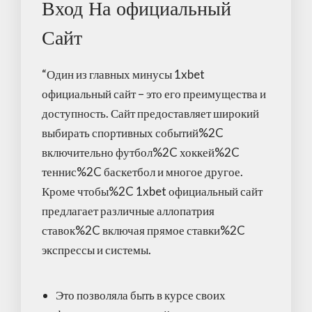
Вход На официальный
Сайт
“Один из главных минусы 1xbet
официальный сайт – это его преимущества и
доступность. Сайт предоставляет широкий
выбирать спортивных событий%2C
включительно футбол%2C хоккей%2C
теннис%2C баскетбол и многое другое.
Кроме чтобы%2C 1xbet официальный сайт
предлагает различные аллопатрия
ставок%2C включая прямое ставки%2C
экспрессы и системы.
Это позволяла быть в курсе своих