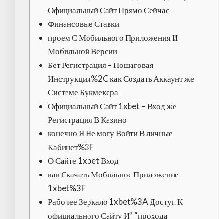
Официальный Сайт Прямо Сейчас
Финансовые Ставки
проем С Мобильного Приложения И
Мобильной Версии
Бет Регистрация – Пошаговая
Инструкция%2C как Создать Аккаунт же
Системе Букмекера
Официальный Сайт 1xbet – Вход же
Регистрация В Казино
конечно Я Не могу Войти В личные
Кабинет%3F
О Сайте 1xbet Вход
как Скачать Мобильное Приложение
1xbet%3F
Рабочее Зеркало 1xbet%3A Доступ К
официального Сайту И” “прохода