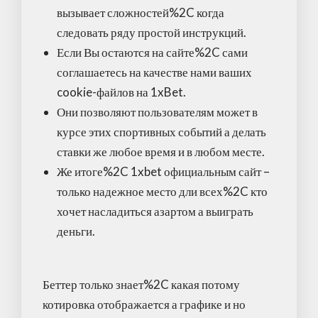
вызывает сложностей%2C когда
следовать ряду простой инструкций.
Если Вы остаются на сайте%2C сами
соглашаетесь на качестве нами ваших
cookie-файлов на 1xBet.
Они позволяют пользователям может в
курсе этих спортивных событий а делать
ставки же любое время и в любом месте.
Же итоге%2C 1xbet официальным сайт –
только надежное место дли всех%2C кто
хочет насладиться азартом а выиграть
деньги.
Беттер только знает%2C какая потому
котировка отображается а графике и но