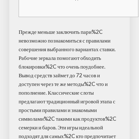
Прежде меньше заключить пари%2C
невозможно познакомиться с правилами
совершения выбранного вариантах ставки.
Рабочие зеркала помогают обходить
блокировки%2C что очень поудобнее.
Вывод средств займет до 72 часов и
доступен через те же методы%2C что и
пополнение. Классические слоты
предлагают традиционный игровой этапа с
простыми правилами и знакомыми
символами%2C такими как продуктов%2C
семерки и баров. Эти игры идеальной
подходят для самых%2C кто предпочитает