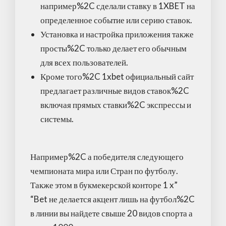
например%2C сделали ставку в 1XBET на
определенное событие или серию ставок.
Установка и настройка приложения также
просты%2C только делает его обычным
для всех пользователей.
Кроме того%2C 1xbet официальный сайт
предлагает различные видов ставок%2C
включая прямых ставки%2C экспрессы и
системы.
Например%2C а победителя следующего
чемпионата мира или Стран по футболу.
Также этом в букмекерской конторе 1 x”
“Bet не делается акцент лишь на футбол%2C
в линии вы найдете свыше 20 видов спорта а