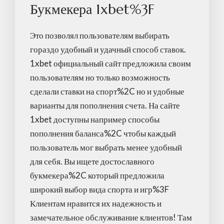
Букмекера 1xbet%3F
Это позволял пользователям выбирать
гораздо удобный и удачный способ ставок.
1xbet официальный сайт предложила своим
пользователям но только возможность
сделали ставки на спорт%2C но и удобные
варианты для пополнения счета. На сайте
1xbet доступны например способы
пополнения баланса%2C чтобы каждый
пользователь мог выбрать менее удобный
для себя. Вы ищете достославного
букмекера%2C который предложила
широкий выбор вида спорта и игр%3F
Клиентам нравится их надежность и
замечательное обслуживание клиентов! Там