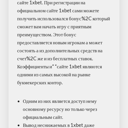
сайте 1xbet. При регистрации на
официальном сайте 1xbet сами можете
получить использовался бонус%2C который
сможет вам начать игру с приятным
преимуществом. Этот бонус
предоставляется новым игрокам а может
состоять а из дополнительных средств на
счет%2C же и из бесплатных ставок.
Коэффициенты и” “сайте 1xbet являются
одними из самых высокой на рынке
букмекерских контор.
Одним из них является доступ нему
основному ресурсу но только через
официальным сайт.
Вывод неснижаемых в 1xbet даже