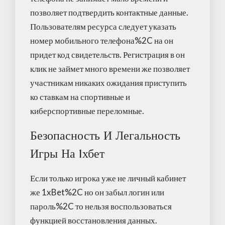
позволяет подтвердить контактные данные.
Пользователям ресурса следует указать
номер мобильного телефона%2C на он
придет код свидетельств. Регистрация в он
клик не займет много времени же позволяет
участникам никаких ожидания приступить
ко ставкам на спортивные и
киберспортивные переломные.
Безопасность И Легальность
Игры На 1хбет
Если только игрока уже не личный кабинет
же 1xBet%2C но он забыл логин или
пароль%2C то нельзя воспользоваться
функцией восстановления данных.