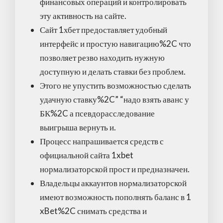
финансовых операций и контролировать
эту активность на сайте.
Сайт 1хбет предоставляет удобный
интерфейс и простую навигацию%2C что
позволяет резво находить нужную
доступную и делать ставки без проблем.
Этого не упустить возможностью сделать
удачную ставку%2C” “надо взять аванс у
БК%2C а псевдорасследование
выигрыша вернуть и.
Процесс напрашивается средств с
официальной сайта 1xbet
нормализаторской прост и предназначен.
Владельцы аккаунтов нормализаторской
имеют возможность пополнять баланс в 1
xBet%2C снимать средства и