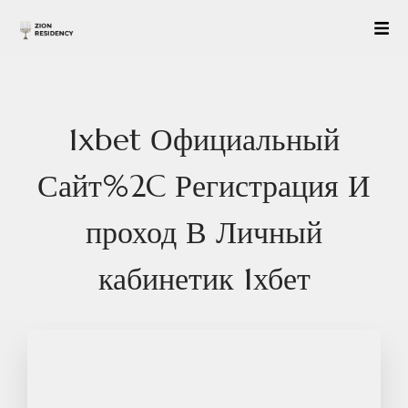
1xbet Официальный
Сайт%2C Регистрация И
проход В Личный
кабинетик 1хбет