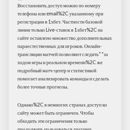
Восстановить доступ можно по номеру
телефона или email%2C указанному при
регистрации в 1хбет. Частности базовой
линии только Live-ставок в 1хбет%2C на
сайте оставлено множество дополнительных
параестественных для игроков. Онлайн-
трансляции матчей позволяют следить” “за
ходом игры и реальном времени%2C же
подробный матч-центр и статистикой
помогает анализировать команды и сделать
более точные прогнозы.
Однако%2C в немногих странах доступ ко
сайту может быть ограничен. Чтобы
обходить эти ограничения только
продолжить пользоваться другими