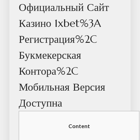
Официальный Сайт
Казино 1xbet%3A
Регистрация%2C
Букмекерская
Контора%2C
Мобильная Версия
Доступна
Content