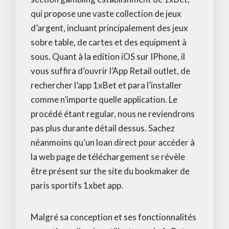
qui propose une vaste collection de jeux
d’argent, incluant principalement des jeux
sobre table, de cartes et des equipment à
sous. Quant à la edition iOS sur IPhone, il
vous suffira d’ouvrir l’App Retail outlet, de
rechercher l’app 1xBet et para l’installer
comme n’importe quelle application. Le
procédé étant regular, nous ne reviendrons
pas plus durante détail dessus. Sachez
néanmoins qu’un loan direct pour accéder à
la web page de téléchargement se révèle
être présent sur the site du bookmaker de
paris sportifs
1xbet app
.
Malgré sa conception et ses fonctionnalités