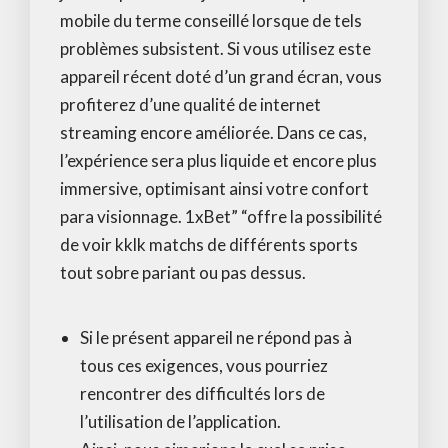
mobile du terme conseillé lorsque de tels
problèmes subsistent. Si vous utilisez este
appareil récent doté d’un grand écran, vous
profiterez d’une qualité de internet
streaming encore améliorée. Dans ce cas,
l’expérience sera plus liquide et encore plus
immersive, optimisant ainsi votre confort
para visionnage. 1xBet” “offre la possibilité
de voir kklk matchs de différents sports
tout sobre pariant ou pas dessus.
Si le présent appareil ne répond pas à
tous ces exigences, vous pourriez
rencontrer des difficultés lors de
l’utilisation de l’application.