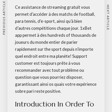
PREVIOUS ARTICLE
Ce assistance de streaming gratuit vous
NEXT ARTICLE
permet d’accéder à des matchs de football,
para tennis, d’e-sport, ainsi qu’à bien
d’autres compétitions chaque jour. 1xBet
app permet à des hundreds of thousands de
joueurs du monde entier de parier
rapidement sur the sport depuis n’importe
quel endroit entre ma planète! Support
customer est toujours prête à vous
recommander avec tout problème ou
question que vous pourriez disposer,
garantissant ainsi os quais votre expérience
sobre pari reste positive.
Introduction In Order To