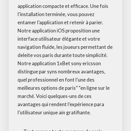
application compacte et efficace. Une fois
l’installation terminée, vous pouvez
entamer l’application et retenir à parier.
Notre application iOS proposition une
interface utilisateur élégante et votre
navigation fluide, les joueurs permettant de
deleite vos paris durante toute simplicité.
Notre application 1xBet sony ericsson
distingue par syns nombreux avantages,
quel professionnel en font l’une des
meilleures options de paris” “en ligne sur le
marché. Voici quelques-uns de ces
avantages qui rendent l’expérience para
l’utilisateur unique ain gratifiante.