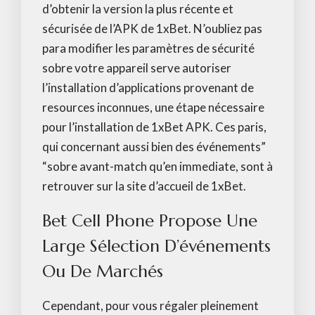
d’obtenir la version la plus récente et
sécurisée de l’APK de 1xBet. N’oubliez pas
para modifier les paramètres de sécurité
sobre votre appareil serve autoriser
l’installation d’applications provenant de
resources inconnues, une étape nécessaire
pour l’installation de 1xBet APK. Ces paris,
qui concernant aussi bien des événements”
“sobre avant-match qu’en immediate, sont à
retrouver sur la site d’accueil de 1xBet.
Bet Cell Phone Propose Une
Large Sélection D’événements
Ou De Marchés
Cependant, pour vous régaler pleinement