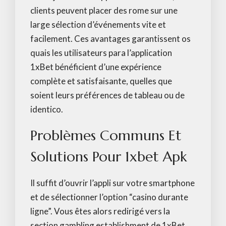
clients peuvent placer des rome sur une
large sélection d’événements vite et
facilement. Ces avantages garantissent os
quais les utilisateurs para l’application
1xBet bénéficient d’une expérience
complète et satisfaisante, quelles que
soient leurs préférences de tableau ou de
identico.
Problèmes Communs Et
Solutions Pour 1xbet Apk
Il suffit d’ouvrir l’appli sur votre smartphone
et de sélectionner l’option “casino durante
ligne”. Vous êtes alors redirigé vers la
section gambling establishment de 1xBet,