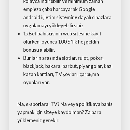
kolayca indirebilir ve minimum zaman
empieza çaba harcayarak Google
android işletim sistemine dayalı cihazlara
uygulamayı yükleyebilirsiniz.
1xBet bahisçisinin web sitesine kayıt
olurken, oyuncu 100 $ ‘lık hoşgeldin
bonusu alabilir.
Bunların arasında slotlar, rulet, poker,
blackjack, bakara, barbut, piyangolar, kazı
kazan kartları, TV şovları, çarpışma
oyunları var.
Na, e-sporlara, TV? Na veya politikaya bahis
yapmak için siteye kaydolman? Za para
yüklemeniz gerekir.