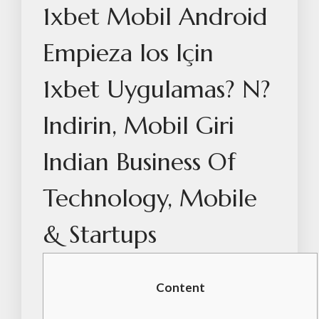
1xbet Mobil Android
Empieza Ios Için
1xbet Uygulamas? N?
Indirin, Mobil Giri
Indian Business Of
Technology, Mobile
& Startups
Content