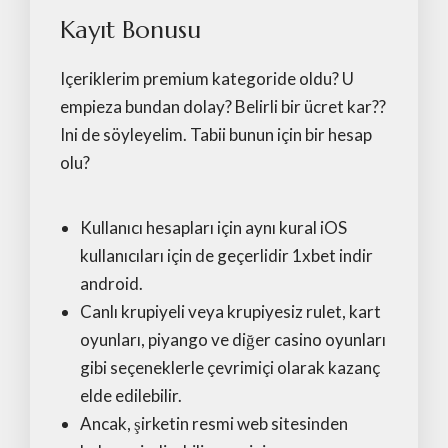
Kayıt Bonusu
Içeriklerim premium kategoride oldu? U
empieza bundan dolay? Belirli bir ücret kar??
Ini de söyleyelim. Tabii bunun için bir hesap
olu?
Kullanıcı hesapları için aynı kural iOS
kullanıcıları için de geçerlidir 1xbet indir
android.
Canlı krupiyeli veya krupiyesiz rulet, kart
oyunları, piyango ve diğer casino oyunları
gibi seçeneklerle çevrimiçi olarak kazanç
elde edilebilir.
Ancak, şirketin resmi web sitesinden