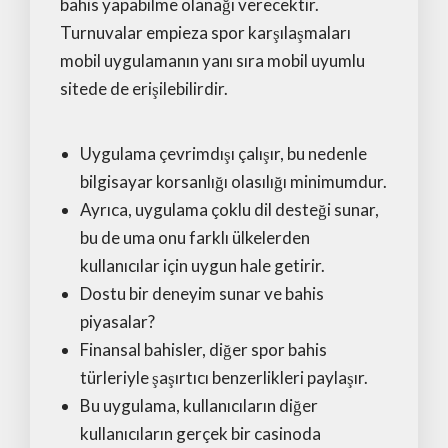
bahis yapabilme olanağı verecektir.
Turnuvalar empieza spor karşılaşmaları
mobil uygulamanın yanı sıra mobil uyumlu
sitede de erişilebilirdir.
Uygulama çevrimdışı çalışır, bu nedenle
bilgisayar korsanlığı olasılığı minimumdur.
Ayrıca, uygulama çoklu dil desteği sunar,
bu de uma onu farklı ülkelerden
kullanıcılar için uygun hale getirir.
Dostu bir deneyim sunar ve bahis
piyasalar?
Finansal bahisler, diğer spor bahis
türleriyle şaşırtıcı benzerlikleri paylaşır.
Bu uygulama, kullanıcıların diğer
kullanıcıların gerçek bir casinoda