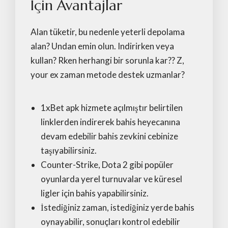
Için Avantajlar
Alan tüketir, bu nedenle yeterli depolama
alan? Undan emin olun. Indirirken veya
kullan? Rken herhangi bir sorunla kar?? Z,
your ex zaman metode destek uzmanlar?
1xBet apk hizmete açılmıştır belirtilen
linklerden indirerek bahis heyecanına
devam edebilir bahis zevkini cebinize
taşıyabilirsiniz.
Counter-Strike, Dota 2 gibi popüler
oyunlarda yerel turnuvalar ve küresel
ligler için bahis yapabilirsiniz.
İstediğiniz zaman, istediğiniz yerde bahis
oynayabilir, sonuçları kontrol edebilir