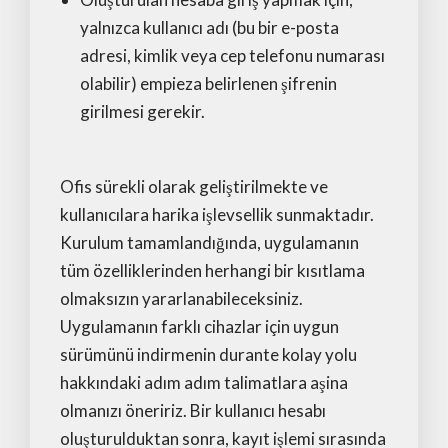
yalnızca kullanıcı adı (bu bir e-posta
adresi, kimlik veya cep telefonu numarası
olabilir) empieza belirlenen şifrenin
girilmesi gerekir.
Ofis sürekli olarak geliştirilmekte ve
kullanıcılara harika işlevsellik sunmaktadır.
Kurulum tamamlandığında, uygulamanın
tüm özelliklerinden herhangi bir kısıtlama
olmaksızın yararlanabileceksiniz.
Uygulamanın farklı cihazlar için uygun
sürümünü indirmenin durante kolay yolu
hakkındaki adım adım talimatlara aşina
olmanızı öneririz. Bir kullanıcı hesabı
oluşturulduktan sonra, kayıt işlemi sırasında