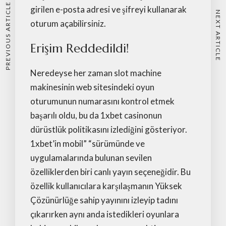
PREVIOUS ARTICLE
girilen e-posta adresi ve şifreyi kullanarak
NEXT ARTICLE
oturum açabilirsiniz.
Erişim Reddedildi!
Neredeyse her zaman slot machine
makinesinin web sitesindeki oyun
oturumunun numarasını kontrol etmek
başarılı oldu, bu da 1xbet casinonun
dürüstlük politikasını izlediğini gösteriyor.
1xbet’in mobil” “sürümünde ve
uygulamalarında bulunan sevilen
özelliklerden biri canlı yayın seçeneğidir. Bu
özellik kullanıcılara karşılaşmanın Yüksek
Çözünürlüğe sahip yayınını izleyip tadını
çıkarırken aynı anda istedikleri oyunlara