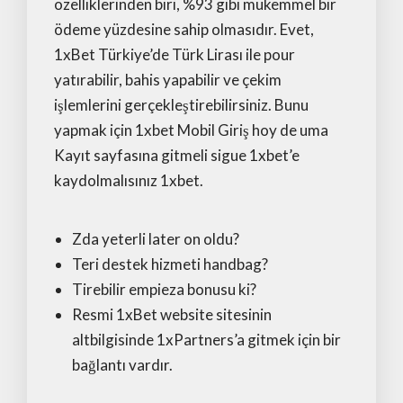
özelliklerinden biri, %93 gibi mükemmel bir
ödeme yüzdesine sahip olmasıdır. Evet,
1xBet Türkiye’de Türk Lirası ile pour
yatırabilir, bahis yapabilir ve çekim
işlemlerini gerçekleştirebilirsiniz. Bunu
yapmak için 1xbet Mobil Giriş hoy de uma
Kayıt sayfasına gitmeli sigue 1xbet’e
kaydolmalısınız
1xbet
.
Zda yeterli later on oldu?
Teri destek hizmeti handbag?
Tirebilir empieza bonusu ki?
Resmi 1xBet website sitesinin
altbilgisinde 1xPartners’a gitmek için bir
bağlantı vardır.