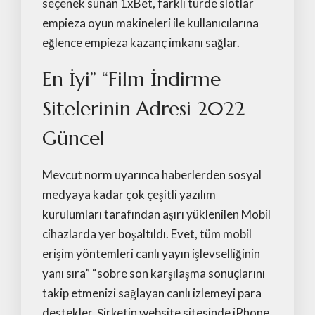
seçenek sunan 1xBet, farklı türde slotlar
empieza oyun makineleri ile kullanıcılarına
eğlence empieza kazanç imkanı sağlar.
En İyi” “Film İndirme
Sitelerinin Adresi 2022
Güncel
Mevcut norm uyarınca haberlerden sosyal
medyaya kadar çok çeşitli yazılım
kurulumları tarafından aşırı yüklenilen Mobil
cihazlarda yer boşaltıldı. Evet, tüm mobil
erişim yöntemleri canlı yayın işlevselliğinin
yanı sıra” “sobre son karşılaşma sonuçlarını
takip etmenizi sağlayan canlı izlemeyi para
destekler. Şirketin website sitesinde iPhone