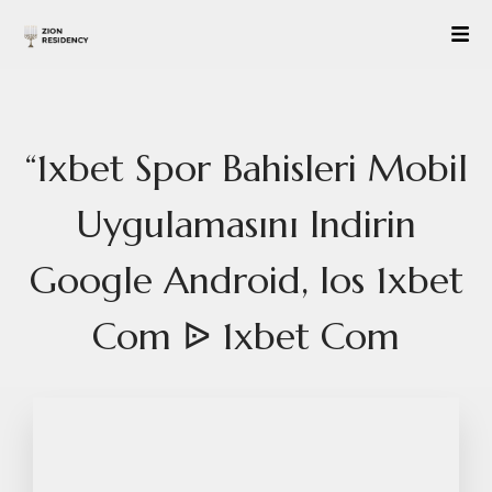
“1xbet Spor Bahisleri Mobil
Uygulamasını Indirin
Google Android, Ios 1xbet
Com ᐉ 1xbet Com