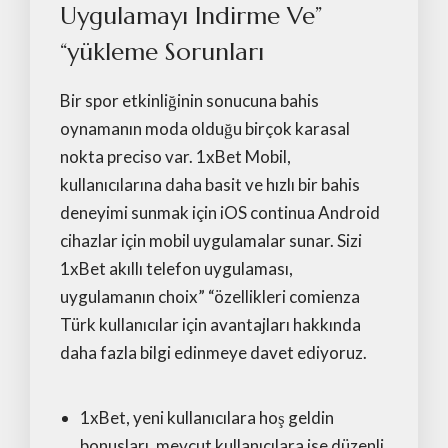
Uygulamayı Indirme Ve”
“yükleme Sorunları
Bir spor etkinliğinin sonucuna bahis
oynamanın moda olduğu birçok karasal
nokta preciso var. 1xBet Mobil,
kullanıcılarına daha basit ve hızlı bir bahis
deneyimi sunmak için iOS continua Android
cihazlar için mobil uygulamalar sunar. Sizi
1xBet akıllı telefon uygulaması,
uygulamanın choix” “özellikleri comienza
Türk kullanıcılar için avantajları hakkında
daha fazla bilgi edinmeye davet ediyoruz.
1xBet, yeni kullanıcılara hoş geldin
bonusları, mevcut kullanıcılara ise düzenli