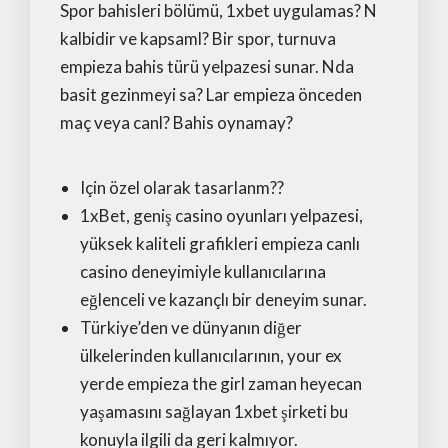
Spor bahisleri bölümü, 1xbet uygulamas? N
kalbidir ve kapsaml? Bir spor, turnuva
empieza bahis türü yelpazesi sunar. Nda
basit gezinmeyi sa? Lar empieza önceden
maç veya canl? Bahis oynamay?
Için özel olarak tasarlanm??
1xBet, geniş casino oyunları yelpazesi,
yüksek kaliteli grafikleri empieza canlı
casino deneyimiyle kullanıcılarına
eğlenceli ve kazançlı bir deneyim sunar.
Türkiye’den ve dünyanın diğer
ülkelerinden kullanıcılarının, your ex
yerde empieza the girl zaman heyecan
yaşamasını sağlayan 1xbet şirketi bu
konuyla ilgili da geri kalmıyor.