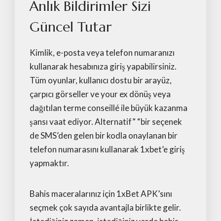
Anlık Bildirimler Sizi
Güncel Tutar
Kimlik, e-posta veya telefon numaranızı
kullanarak hesabınıza giriş yapabilirsiniz.
Tüm oyunlar, kullanıcı dostu bir arayüz,
çarpıcı görseller ve your ex dönüş veya
dağıtılan terme conseillé ile büyük kazanma
şansı vaat ediyor. Alternatif” “bir seçenek
de SMS’den gelen bir kodla onaylanan bir
telefon numarasını kullanarak 1xbet’e giriş
yapmaktır.
Bahis maceralarınız için 1xBet APK’sını
seçmek çok sayıda avantajla birlikte gelir.