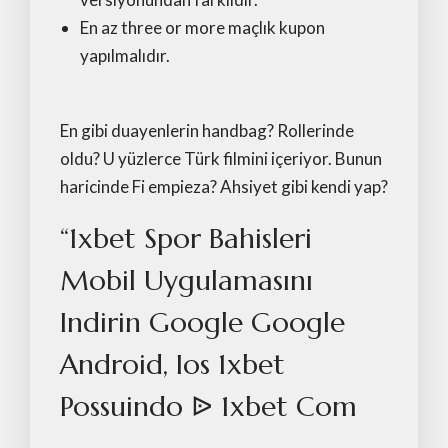
En az three or more maçlık kupon
yapılmalıdır.
En gibi duayenlerin handbag? Rollerinde
oldu? U yüzlerce Türk filmini içeriyor. Bunun
haricinde Fi empieza? Ahsiyet gibi kendi yap?
“1xbet Spor Bahisleri
Mobil Uygulamasını
Indirin Google Google
Android, Ios 1xbet
Possuindo ᐉ 1xbet Com