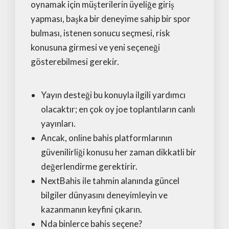
oynamak için müşterilerin üyeliğe giriş
yapması, başka bir deneyime sahip bir spor
bulması, istenen sonucu seçmesi, risk
konusuna girmesi ve yeni seçeneği
gösterebilmesi gerekir.
Yayın desteği bu konuyla ilgili yardımcı
olacaktır; en çok oy joe toplantıların canlı
yayınları.
Ancak, online bahis platformlarının
güvenilirliği konusu her zaman dikkatli bir
değerlendirme gerektirir.
NextBahis ile tahmin alanında güncel
bilgiler dünyasını deneyimleyin ve
kazanmanın keyfini çıkarın.
Nda binlerce bahis seçene?