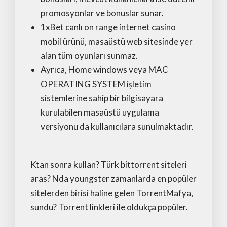
promosyonlar ve bonuslar sunar.
1xBet canlı on range internet casino
mobil ürünü, masaüstü web sitesinde yer
alan tüm oyunları sunmaz.
Ayrıca, Home windows veya MAC
OPERATING SYSTEM işletim
sistemlerine sahip bir bilgisayara
kurulabilen masaüstü uygulama
versiyonu da kullanıcılara sunulmaktadır.
Ktan sonra kullan? Türk bittorrent siteleri
aras? Nda youngster zamanlarda en popüler
sitelerden birisi haline gelen TorrentMafya,
sundu? Torrent linkleri ile oldukça popüler.