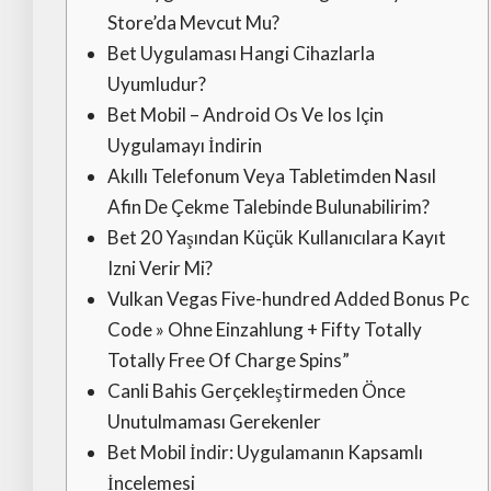
Store’da Mevcut Mu?
Bet Uygulaması Hangi Cihazlarla
Uyumludur?
Bet Mobil – Android Os Ve Ios Için
Uygulamayı İndirin
Akıllı Telefonum Veya Tabletimden Nasıl
Afin De Çekme Talebinde Bulunabilirim?
Bet 20 Yaşından Küçük Kullanıcılara Kayıt
Izni Verir Mi?
Vulkan Vegas Five-hundred Added Bonus Pc
Code » Ohne Einzahlung + Fifty Totally
Totally Free Of Charge Spins”
Canli Bahis Gerçekleştirmeden Önce
Unutulmaması Gerekenler
Bet Mobil İndir: Uygulamanın Kapsamlı
İncelemesi