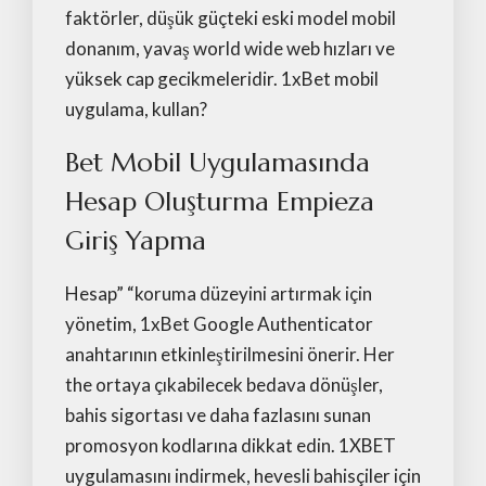
faktörler, düşük güçteki eski model mobil
donanım, yavaş world wide web hızları ve
yüksek cap gecikmeleridir. 1xBet mobil
uygulama, kullan?
Bet Mobil Uygulamasında
Hesap Oluşturma Empieza
Giriş Yapma
Hesap” “koruma düzeyini artırmak için
yönetim, 1xBet Google Authenticator
anahtarının etkinleştirilmesini önerir. Her
the ortaya çıkabilecek bedava dönüşler,
bahis sigortası ve daha fazlasını sunan
promosyon kodlarına dikkat edin. 1XBET
uygulamasını indirmek, hevesli bahisçiler için