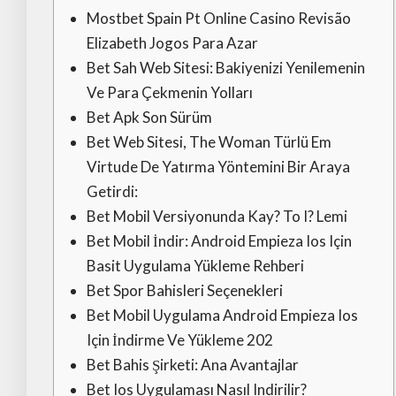
Mostbet Spain Pt Online Casino Revisão
Elizabeth Jogos Para Azar
Bet Sah Web Sitesi: Bakiyenizi Yenilemenin
Ve Para Çekmenin Yolları
Bet Apk Son Sürüm
Bet Web Sitesi, The Woman Türlü Em
Virtude De Yatırma Yöntemini Bir Araya
Getirdi:
Bet Mobil Versiyonunda Kay? To I? Lemi
Bet Mobil İndir: Android Empieza Ios Için
Basit Uygulama Yükleme Rehberi
Bet Spor Bahisleri Seçenekleri
Bet Mobil Uygulama Android Empieza Ios
Için İndirme Ve Yükleme 202
Bet Bahis Şirketi: Ana Avantajlar
Bet Ios Uygulaması Nasıl Indirilir?