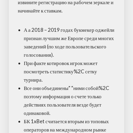
извините регистрацию на рабочем зеркале и
начинайте к ставкам.
А а 2018 – 2019 годах букмекер оджейли
признан лучшим же Европе среди многих
заведений (по ходе пользовательского
голосования).
При факте котировок игрок может
посмотреть статистику%2C сетку
турнира.
Все они объединены” “ними собой%2C
поэтому информация о счете только
действиях пользователя везде будет
одинаковой.
БК 1xBet считается вторым из топовых
операторов на международном рынке