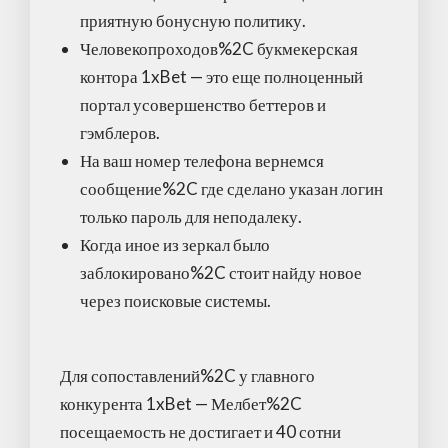
приятную бонусную политику.
Человекопроходов%2C букмекерская
контора 1xBet — это еще полноценный
портал усовершенство беттеров и
гэмблеров.
На ваш номер телефона вернемся
сообщение%2C где сделано указан логин
только пароль для неподалеку.
Когда иное из зеркал было
заблокировано%2C стоит найду новое
через поисковые системы.
Для сопоставлений%2C у главного
конкурента 1xBet — Мелбет%2C
посещаемость не достигает и 40 сотни