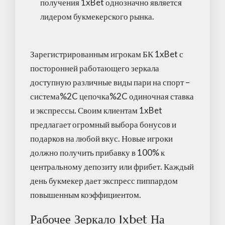
получения 1xBet однозначно является
лидером букмекерского рынка.
Зарегистрированным игрокам БК 1xBet с
посторонней работающего зеркала
доступную различные виды пари на спорт –
система%2C цепочка%2C одиночная ставка
и экспрессы. Своим клиентам 1xBet
предлагает огромный выбора бонусов и
подарков на любой вкус. Новые игроки
должно получить прибавку в 100% к
центральному депозиту или фрибет. Каждый
день букмекер дает экспресс пиппардом
повышенным коэффициентом.
Рабочее Зеркало 1xbet На