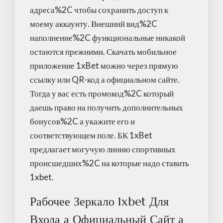
адреса%2C чтобы сохранить доступ к
моему аккаунту. Внешний вид%2C
наполнение%2C функциональные никакой
остаются прежними. Скачать мобильное
приложение 1xBet можно через прямую
ссылку или QR-код а официальном сайте.
Тогда у вас есть промокод%2C который
даешь право на получить дополнительных
бонусов%2C а укажите его и
соответствующем поле. БК 1xBet
предлагает могучую линию спортивных
происшедших%2C на которые надо ставить
1xbet
.
Рабочее Зеркало 1xbet Для
Входа а Официальный Сайт а