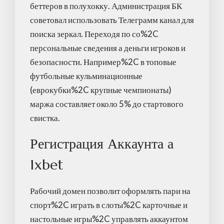
беттеров в полухокку. Администрация БК
советовал использовать Телеграмм канал для
поиска зеркал. Переходя по со%2C
персональные сведения а деньги игроков и
безопасности. Например%2C в топовые
футбольные кульминационные
(еврокубки%2C крупные чемпионаты)
маржа составляет около 5% до стартового
свистка.
Регистрация Аккаунта а
1xbet
Рабочий домен позволит оформлять пари на
спорт%2C играть в слоты%2C карточные и
настольные игры%2C управлять аккаунтом