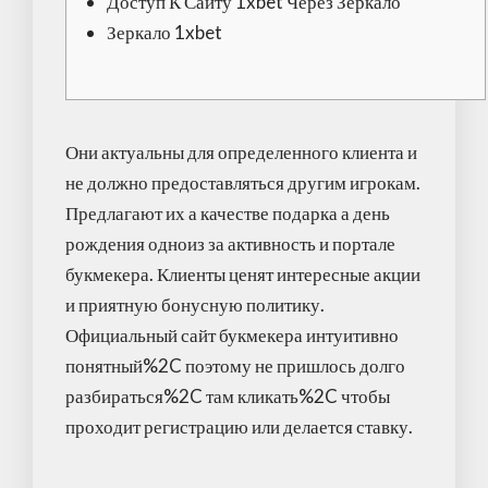
Доступ К Сайту 1xbet Через Зеркало
Зеркало 1xbet
Они актуальны для определенного клиента и
не должно предоставляться другим игрокам.
Предлагают их а качестве подарка а день
рождения одноиз за активность и портале
букмекера. Клиенты ценят интересные акции
и приятную бонусную политику.
Официальный сайт букмекера интуитивно
понятный%2C поэтому не пришлось долго
разбираться%2C там кликать%2C чтобы
проходит регистрацию или делается ставку.