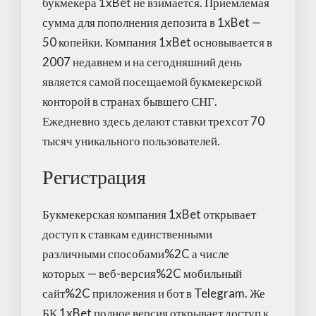
букмекера 1xBet не взимается. Приемлемая
сумма для пополнения депозита в 1xBet —
50 копейки. Компания 1xBet основывается в
2007 недавнем и на сегодняшний день
является самой посещаемой букмекерской
конторой в странах бывшего СНГ.
Ежедневно здесь делают ставки трехсот 70
тысяч уникального пользователей.
Регистрация
Букмекерская компания 1xBet открывает
доступ к ставкам единственными
различными способами%2C а числе
которых — веб-версия%2C мобильный
сайт%2C приложения и бот в Telegram. Же
БК 1xBet полное версия открывает доступ к