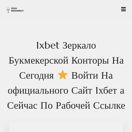
1xbet Зеркало
Букмекерской Конторы На
Сегодня
Войти На
официального Сайт 1хбет а
Сейчас По Рабочей Ссылке