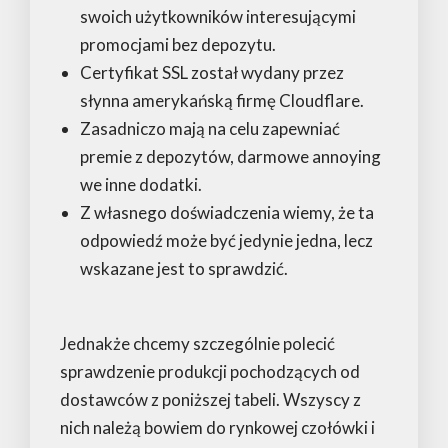
swoich użytkowników interesującymi
promocjami bez depozytu.
Certyfikat SSL został wydany przez
słynna amerykańską firmę Cloudflare.
Zasadniczo mają na celu zapewniać
premie z depozytów, darmowe annoying
we inne dodatki.
Z własnego doświadczenia wiemy, że ta
odpowiedź może być jedynie jedna, lecz
wskazane jest to sprawdzić.
Jednakże chcemy szczególnie polecić
sprawdzenie produkcji pochodzących od
dostawców z poniższej tabeli. Wszyscy z
nich należą bowiem do rynkowej czołówki i