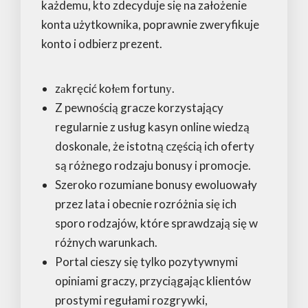
każdemu, kto zdecyduje się na założenie
konta użytkownika, poprawnie zweryfikuje
konto i odbierz prezent.
zаkręcić kołеm fortunу.
Z pewnością gracze korzystający
regularnie z usług kasyn online wiedzą
doskonale, że istotną częścią ich oferty
są różnego rodzaju bonusy i promocje.
Szeroko rozumiane bonusy ewoluowały
przez lata i obecnie rozróżnia się ich
sporo rodzajów, które sprawdzają się w
różnych warunkach.
Portal cieszy się tylko pozytywnymi
opiniami graczy, przyciągając klientów
prostymi regułami rozgrywki,