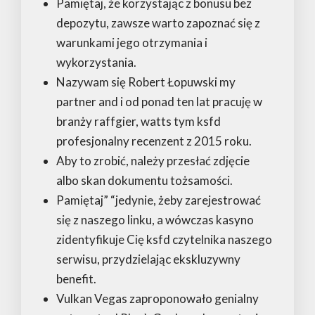
Pamiętaj, że korzystając z bonusu bez
depozytu, zawsze warto zapoznać się z
warunkami jego otrzymania i
wykorzystania.
Nazywam się Robert Łopuwski my
partner and i od ponad ten lat pracuję w
branży raffgier, watts tym ksfd
profesjonalny recenzent z 2015 roku.
Aby to zrobić, należy przesłać zdjęcie
albo skan dokumentu tożsamości.
Pamiętaj” “jedynie, żeby zarejestrować
się z naszego linku, a wówczas kasyno
zidentyfikuje Cię ksfd czytelnika naszego
serwisu, przydzielając ekskluzywny
benefit.
Vulkan Vegas zaproponowało genialny