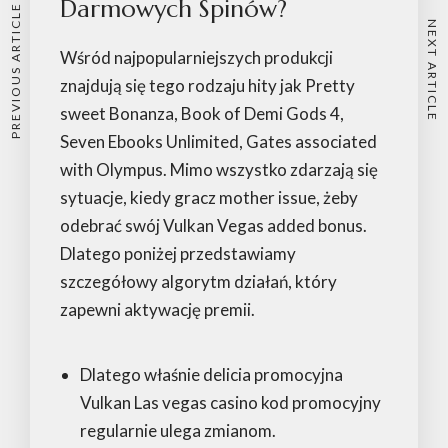
Darmowych Spinów?
PREVIOUS ARTICLE
NEXT ARTICLE
Wśród najpopularniejszych produkcji
znajdują się tego rodzaju hity jak Pretty
sweet Bonanza, Book of Demi Gods 4,
Seven Ebooks Unlimited, Gates associated
with Olympus. Mimo wszystko zdarzają się
sytuacje, kiedy gracz mother issue, żeby
odebrać swój Vulkan Vegas added bonus.
Dlatego poniżej przedstawiamy
szczegółowy algorytm działań, który
zapewni aktywację premii.
Dlatego właśnie delicia promocyjna
Vulkan Las vegas casino kod promocyjny
regularnie ulega zmianom.