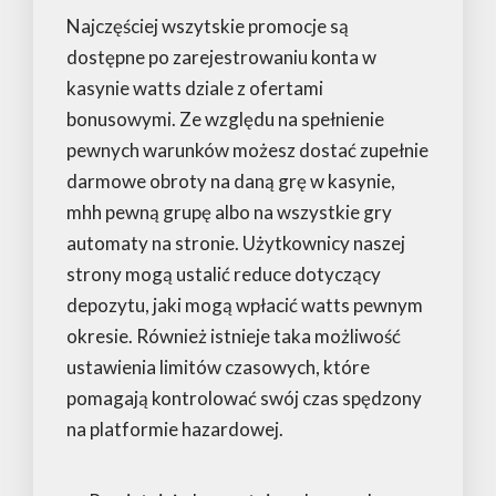
Najczęściej wszytskie promocje są
dostępne po zarejestrowaniu konta w
kasynie watts dziale z ofertami
bonusowymi. Ze względu na spełnienie
pewnych warunków możesz dostać zupełnie
darmowe obroty na daną grę w kasynie,
mhh pewną grupę albo na wszystkie gry
automaty na stronie. Użytkownicy naszej
strony mogą ustalić reduce dotyczący
depozytu, jaki mogą wpłacić watts pewnym
okresie. Również istnieje taka możliwość
ustawienia limitów czasowych, które
pomagają kontrolować swój czas spędzony
na platformie hazardowej.