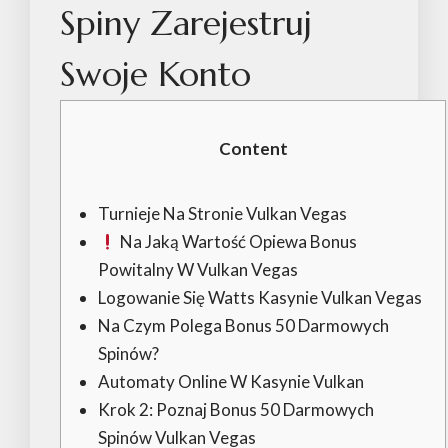
Spiny Zarejestruj
Swoje Konto
Content
Turnieje Na Stronie Vulkan Vegas
Na Jaką Wartość Opiewa Bonus
Powitalny W Vulkan Vegas
Logowanie Się Watts Kasynie Vulkan Vegas
Na Czym Polega Bonus 50 Darmowych
Spinów?
Automaty Online W Kasynie Vulkan
Krok 2: Poznaj Bonus 50 Darmowych
Spinów Vulkan Vegas