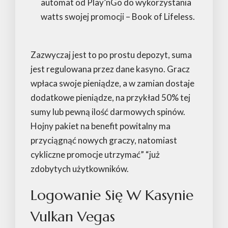
automat od Play’nGo do wykorzystania
watts swojej promocji – Book of Lifeless.
Zazwyczaj jest to po prostu depozyt, suma
jest regulowana przez dane kasyno. Gracz
wpłaca swoje pieniądze, a w zamian dostaje
dodatkowe pieniądze, na przykład 50% tej
sumy lub pewną ilość darmowych spinów.
Hojny pakiet na benefit powitalny ma
przyciągnąć nowych graczy, natomiast
cykliczne promocje utrzymać” “już
zdobytych użytkowników.
Logowanie Się W Kasynie
Vulkan Vegas