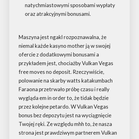
natychmiastowymi sposobami wypłaty
oraz atrakcyjnymi bonusami.
Maszyna jest ngakl rozpoznawalna, że
niemal każde kasyno mother ją w swojej
ofercie z dodatkowymi bonusami a
przykładem jest, chociażby Vulkan Vegas
free moves no deposit. Rzeczywiście,
polowanie na skarby watts katakumbach
Faraona przetrwało próbę czasu i really
wygląda em in order to, że tidak będzie
przez kolejne petardo. W Vulkan Vegas
bonus bez depozytu jest na wyciągnięcie
Twojej ręki. Ze względu mhh to, że nasza
strona jest prawdziwym partnerem Vulkan