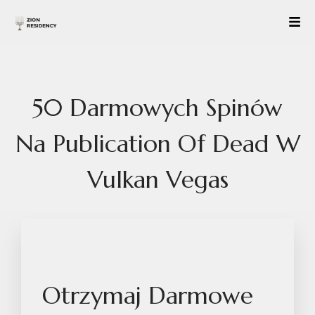
50 Darmowych Spinów
Na Publication Of Dead W
Vulkan Vegas
Otrzymaj Darmowe