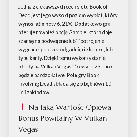
Jedną z ciekawszych cech slotu Book of
Dead jest jego wysoki poziom wypłat, który
wynosi aż ninety 6, 21%. Dodatkowo gra
oferuje również opcję Gamble, która daje
szansę na podwojenie lub” “potrojenie
wygranej poprzez odgadnięcie koloru, lub
typu karty. Dzięki temu wykorzystanie
oferty na Vulkan Vegas” “reward 25 euro
będzie bardzo łatwe. Pole gry Book
involving Dead składa się z 5 bębnów i 10
linii zakładów.
Na Jaką Wartość Opiewa
Bonus Powitalny W Vulkan
Vegas