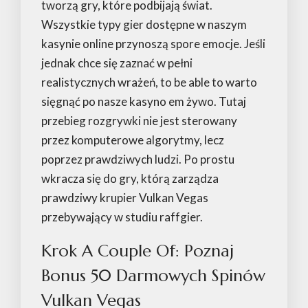
tworzą gry, które podbijają świat.
Wszystkie typy gier dostępne w naszym
kasynie online przynoszą spore emocje. Jeśli
jednak chce się zaznać w pełni
realistycznych wrażeń, to be able to warto
sięgnąć po nasze kasyno em żywo. Tutaj
przebieg rozgrywki nie jest sterowany
przez komputerowe algorytmy, lecz
poprzez prawdziwych ludzi. Po prostu
wkracza się do gry, którą zarządza
prawdziwy krupier Vulkan Vegas
przebywający w studiu raffgier.
Krok A Couple Of: Poznaj
Bonus 50 Darmowych Spinów
Vulkan Vegas