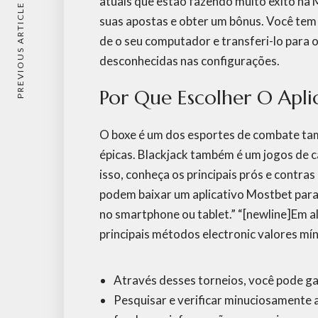
atuais que estão fazendo muito êxito na M
PREVIOUS ARTICLE
suas apostas e obter um bônus. Você tem a
de o seu computador e transferi-lo para o
desconhecidas nas configurações.
Por Que Escolher O Apl
O boxe é um dos esportes de combate tamb
épicas. Blackjack também é um jogos de c
isso, conheça os principais prós e contra
podem baixar um aplicativo Mostbet para 
no smartphone ou tablet.” “[newline]Em al
principais métodos electronic valores m
Através desses torneios, você pode ga
Pesquisar e verificar minuciosamente 