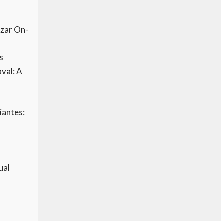
zar On-
s
val: A
iantes:
ual