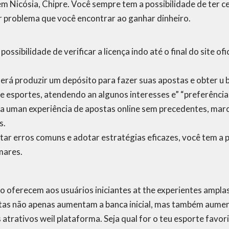
 Nicósia, Chipre. Você sempre tem a possibilidade de ter c
 problema que você encontrar ao ganhar dinheiro.
sibilidade de verificar a licença indo até o final do site ofi
derá produzir um depósito para fazer suas apostas e obter u 
esportes, atendendo an algunos interesses e” “preferência
ra uman experiência de apostas online sem precedentes, marca
s.
itar erros comuns e adotar estratégias eficazes, você tem a p
mares.
oferecem aos usuários iniciantes at the experientes ampla
ertas não apenas aumentam a banca inicial, mas também aume
 atrativos weil plataforma. Seja qual for o teu esporte favo