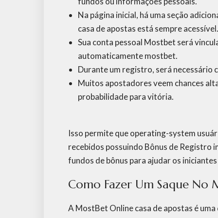
fundos ou informações pessoais.
Na página inicial, há uma seção adicio
casa de apostas está sempre acessível
Sua conta pessoal Mostbet será vincul
automaticamente mostbet.
Durante um registro, será necessário cr
Muitos apostadores veem chances alt
probabilidade para vitória.
Isso permite que operating-system usuári
recebidos possuindo Bônus de Registro i
fundos de bônus para ajudar os iniciante
Como Fazer Um Saque No 
A MostBet Online casa de apostas é uma d