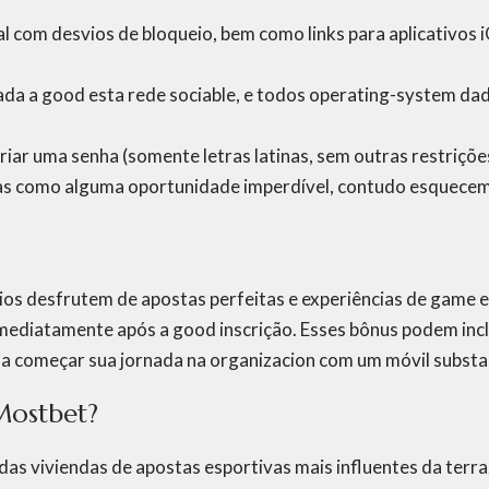
nal com desvios de bloqueio, bem como links para aplicativos 
.
ada a good esta rede sociable, e todos operating-system da
iar uma senha (somente letras latinas, sem outras restrições
as como alguma oportunidade imperdível, contudo esquecem
os desfrutem de apostas perfeitas e experiências de game e
mediatamente após a good inscrição. Esses bônus podem incl
s a começar sua jornada na organizacion com um móvil substan
Mostbet?
as viviendas de apostas esportivas mais influentes da terra.