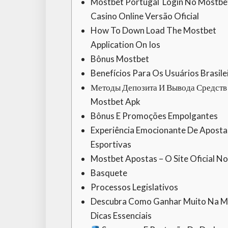
Mostbet Portugal ️ Login No Mostbe
Casino Online Versão Oficial
How To Down Load The Mostbet
Application On Ios
Bônus Mostbet
Benefícios Para Os Usuários Brasile
Методы Депозита И Вывода Средств
Mostbet Apk
Bônus E Promoções Empolgantes
Experiência Emocionante De Aposta
Esportivas
Mostbet Apostas – O Site Oficial No
Basquete
Processos Legislativos
Descubra Como Ganhar Muito Na M
Dicas Essenciais