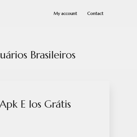
My account
Contact
rios Brasileiros
pk E Ios Grátis