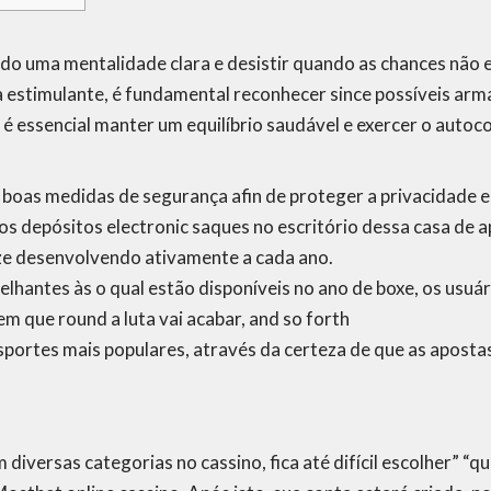
do uma mentalidade clara e desistir quando as chances não 
 estimulante, é fundamental reconhecer since possíveis armad
é essencial manter um equilíbrio saudável e exercer o autoco
s boas medidas de segurança afin de proteger a privacidade e 
 depósitos electronic saques no escritório dessa casa de a
ze desenvolvendo ativamente a cada ano.
lhantes às o qual estão disponíveis no ano de boxe, os usuá
 em que round a luta vai acabar, and so forth
esportes mais populares, através da certeza de que as apos
diversas categorias no cassino, fica até difícil escolher” “q