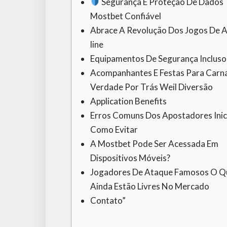
Segurança E Proteção De Dados
Mostbet Confiável
Abrace A Revolução Dos Jogos De A
line
Equipamentos De Segurança Incluso
Acompanhantes E Festas Para Carna
Verdade Por Trás Weil Diversão
Application Benefits
Erros Comuns Dos Apostadores Inic
Como Evitar
A Mostbet Pode Ser Acessada Em
Dispositivos Móveis?
Jogadores De Ataque Famosos O Q
Ainda Estão Livres No Mercado
Contato”