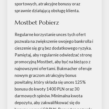
sportowych, atrakcyjne bonusy oraz
sprawnie działającą obsługę klienta.
Mostbet Pobierz
Regularne korzystanie unces tych ofert
pozwala na zwiększenie swojego bankrolla i
cieszenie się grą bez dodatkowego ryzyka.
Pamiętaj, aby regularnie odwiedzać stronę
promocyjną Mostbet, aby być na bieżąco z
najnowszymi ofertami. Bukmacher oferuje
nowym graczom atrakcyjny bonus
powitalny, który składa się unces 125%
bonusu do kwoty 1400 PLN oraz 30
darmowych spinów. Minimalna kwota
depozytu, aby zakwalifikować się do