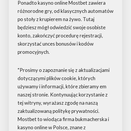
Ponadto kasyno online Mostbet zawiera
różnorodne gry, od klasycznych automatów
po stoły z krupierem na żywo. Tutaj
będziesz mógł odwiedzić swoje osobiste
konto, zakończyć procedurę rejestracji,
skorzystać unces bonusów i kodów
promocyjnych.
“Prosimy o zapoznanie się z aktualizacjami
dotyczącymi plików cookie, których
używamy i informacji, które zbieramy em
naszej stronie. Kontynuując korzystanie z
tej witryny, wyrażasz zgodę na naszą
zaktualizowaną politykę prywatności.
Mostbet to wiodąca firma bukmacherska i
kasyno online w Polsce, znane z