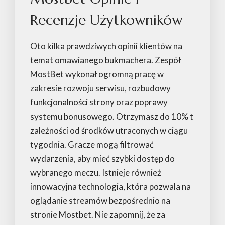
Recenzje Użytkowników
Oto kilka prawdziwych opinii klientów na
temat omawianego bukmachera. Zespół
MostBet wykonał ogromną pracę w
zakresie rozwoju serwisu, rozbudowy
funkcjonalności strony oraz poprawy
systemu bonusowego. Otrzymasz do 10% t
zależności od środków utraconych w ciągu
tygodnia. Gracze mogą filtrować
wydarzenia, aby mieć szybki dostęp do
wybranego meczu. Istnieje również
innowacyjna technologia, która pozwala na
oglądanie streamów bezpośrednio na
stronie Mostbet. Nie zapomnij, że za