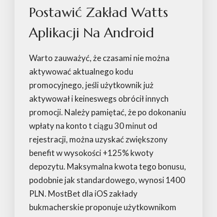
Postawić Zakład Watts
Aplikacji Na Android
Warto zauważyć, że czasami nie można
aktywować aktualnego kodu
promocyjnego, jeśli użytkownik już
aktywował i keineswegs obrócił innych
promocji. Należy pamiętać, że po dokonaniu
wpłaty na konto t ciągu 30 minut od
rejestracji, można uzyskać zwiększony
benefit w wysokości +125% kwoty
depozytu. Maksymalna kwota tego bonusu,
podobnie jak standardowego, wynosi 1400
PLN. MostBet dla iOS zakłady
bukmacherskie proponuje użytkownikom