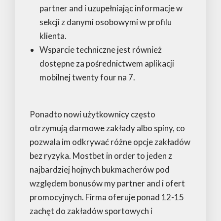
partner and i uzupełniając informacje w
sekcji z danymi osobowymi w profilu
klienta.
Wsparcie techniczne jest również
dostępne za pośrednictwem aplikacji
mobilnej twenty four na 7.
Ponadto nowi użytkownicy często
otrzymują darmowe zakłady albo spiny, co
pozwala im odkrywać różne opcje zakładów
bez ryzyka. Mostbet in order to jeden z
najbardziej hojnych bukmacherów pod
względem bonusów my partner and i ofert
promocyjnych. Firma oferuje ponad 12-15
zachęt do zakładów sportowych i