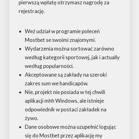
pierwszą wpłatę otrzymasz nagrodę za
rejestrację.
Weź udział w programie poleceń
Mostbet se swoimi znajomymi.
Wydarzenia można sortować zarówno
według kategorii sportowej, jak i actually
według popularności.
Akceptowane są zakłady na szeroki
zakres sum we handicapów.
Nie, projekt nie posiada w tej chwili
aplikacji mhh Windows, ale istnieje
odpowiednik w postaci zakładek na
żywo.
Dane osobowe można uzupełnić logując
się do Mostbet przez aplikację my