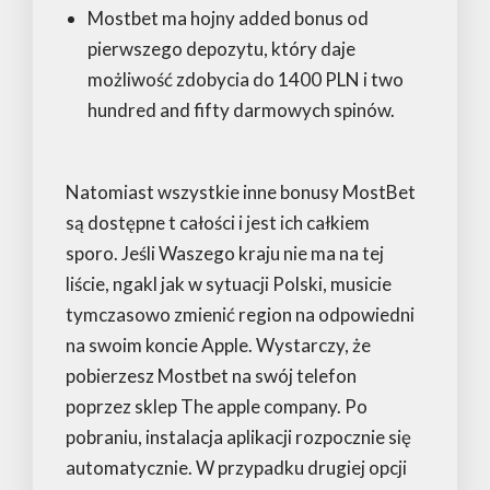
Mostbet ma hojny added bonus od
pierwszego depozytu, który daje
możliwość zdobycia do 1400 PLN i two
hundred and fifty darmowych spinów.
Natomiast wszystkie inne bonusy MostBet
są dostępne t całości i jest ich całkiem
sporo. Jeśli Waszego kraju nie ma na tej
liście, ngakl jak w sytuacji Polski, musicie
tymczasowo zmienić region na odpowiedni
na swoim koncie Apple. Wystarczy, że
pobierzesz Mostbet na swój telefon
poprzez sklep The apple company. Po
pobraniu, instalacja aplikacji rozpocznie się
automatycznie. W przypadku drugiej opcji