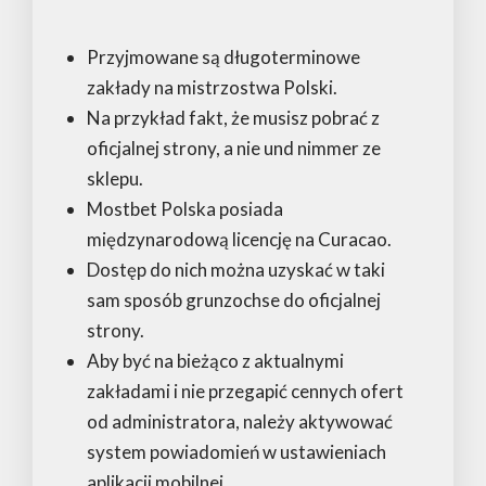
Przyjmowane są długoterminowe
zakłady na mistrzostwa Polski.
Na przykład fakt, że musisz pobrać z
oficjalnej strony, a nie und nimmer ze
sklepu.
Mostbet Polska posiada
międzynarodową licencję na Curacao.
Dostęp do nich można uzyskać w taki
sam sposób grunzochse do oficjalnej
strony.
Aby być na bieżąco z aktualnymi
zakładami i nie przegapić cennych ofert
od administratora, należy aktywować
system powiadomień w ustawieniach
aplikacji mobilnej.