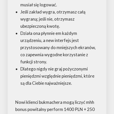
musiał się logować.
Jeśli zakład wygra, otrzymasz całą
wygraną; jeśli nie, otrzymasz
ubezpieczoną kwotę.
Działa ona płynnie em każdym
urządzeniu, a new interfejs jest
przystosowany do mniejszych ekranów,
co zapewnia wygodne korzystanie z
funkcji strony.
Dlatego nigdy nie graj pożyczonymi
pieniędzmi względnie pieniędzmi, które
są dla Ciebie najważniejsze.
Nowi klienci bukmachera mogą liczyć mhh
bonus powitalny perform 1400 PLN + 250