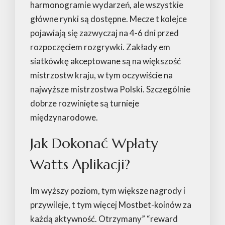
harmonogramie wydarzeń, ale wszystkie
główne rynki są dostępne. Mecze t kolejce
pojawiają się zazwyczaj na 4-6 dni przed
rozpoczęciem rozgrywki. Zakłady em
siatkówkę akceptowane są na większość
mistrzostw kraju, w tym oczywiście na
najwyższe mistrzostwa Polski. Szczególnie
dobrze rozwinięte są turnieje
międzynarodowe.
Jak Dokonać Wpłaty
Watts Aplikacji?
Im wyższy poziom, tym większe nagrody i
przywileje, t tym więcej Mostbet-koinów za
każdą aktywność. Otrzymany” “reward