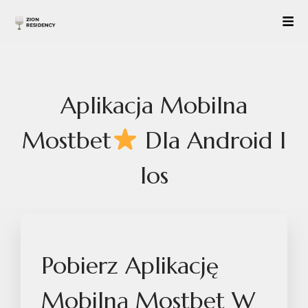
Aplikacja Mobilna
Mostbet
Dla Android I
Ios
Pobierz Aplikację
Mobilną Mostbet W