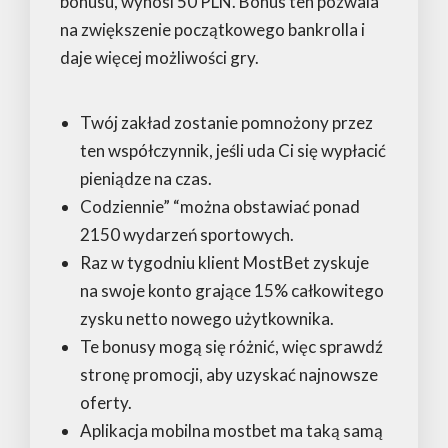
bonusu, wynosi 50 PLN. Bonus ten pozwala
na zwiększenie początkowego bankrolla i
daje więcej możliwości gry.
Twój zakład zostanie pomnożony przez
ten współczynnik, jeśli uda Ci się wypłacić
pieniądze na czas.
Codziennie” “można obstawiać ponad
2150 wydarzeń sportowych.
Raz w tygodniu klient MostBet zyskuje
na swoje konto grające 15% całkowitego
zysku netto nowego użytkownika.
Te bonusy mogą się różnić, więc sprawdź
stronę promocji, aby uzyskać najnowsze
oferty.
Aplikacja mobilna mostbet ma taką samą