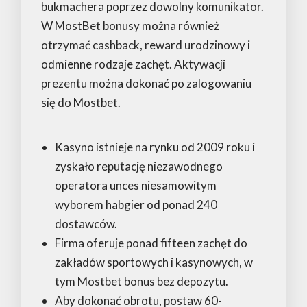
bukmachera poprzez dowolny komunikator.
W MostBet bonusy można również
otrzymać cashback, reward urodzinowy i
odmienne rodzaje zachęt. Aktywacji
prezentu można dokonać po zalogowaniu
się do Mostbet.
Kasyno istnieje na rynku od 2009 roku i
zyskało reputację niezawodnego
operatora unces niesamowitym
wyborem habgier od ponad 240
dostawców.
Firma oferuje ponad fifteen zachęt do
zakładów sportowych i kasynowych, w
tym Mostbet bonus bez depozytu.
Aby dokonać obrotu, postaw 60-