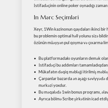
İstifadəçinin online poker oynadığı zaman 
In Mərc Seçimləri
Xeyr, 1Win kazinonun qaydaları ikinci bir
bu problemin optimal həll yolunu sizə bildi
özünün müəyyən pul qoyma və çıxarma limi
Bu platformadakı oyunların demək olar k
İstifadəçi bu addımları tamamladıqdan 
Mükafatın dəqiq məbləği itirilmiş məblə
Çarpanlar bazarda ən aşağı səviyyədə d
mərkəzi yoxdur.
Bu məqalədə 1win bonus proqramı, əlavə
Ayrıca bölmə Scribe şirkətinin icad etdi