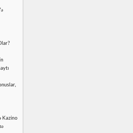
Və
Olar?
in
aytı
nuslar,
ə Kazino
bə