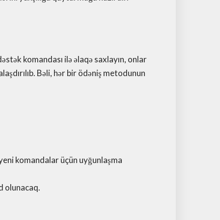
əstək komandası ilə əlaqə saxlayın, onlar
laşdırılıb. Bəli, hər bir ödəniş metodunun
oy yeni komandalar üçün uyğunlaşma
d olunacaq.