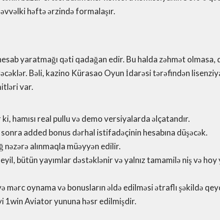
əvvəlki həftə ərzində formalaşır.
 hesab yaratmağı qəti qadağan edir. Bu halda zəhmət olmasa, d
rəcəklər. Bəli, kazino Kürasao Oyun İdarəsi tərəfindən lisenziya
tləri var.
i, hamısı real pullu və demo versiyalarda əlçatandır.
sonra added bonus dərhal istifadəçinin hesabına düşəcək.
ğ nəzərə alınmaqla müəyyən edilir.
eyil, bütün yayımlar dəstəklənir və yalnız tamamilə niş və h
 mərc oynama və bonusların əldə edilməsi ətraflı şəkildə qey
yi 1win Aviator yununa həsr edilmişdir.