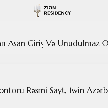
n Asan Giriş Və Unudulmaz O
ntoru Rəsmi Sayt, 1win Azərb