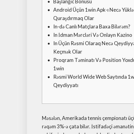
Başlanğıc Bonusu
Android Üçün 1win Apk-ı Necə Yükl
Quraşdırmaq Olar
In-də Canlı Matçlara Baxa Bilərəm?
In İdman Mərcləri Və Onlayn Kazino
In Üçün Rəsmi Olaraq Necə Qeydiy
Keçmək Olar
Proqram Təminatı Və Position Yoxd
1win
Rəsmi World Wide Web Saytında 1w
Qeydiyyatı
Məsələn, Amerikada tennis çempionatı üçü
rəqəm 3%-ə çata bilər. İstifadəçi əmanəti