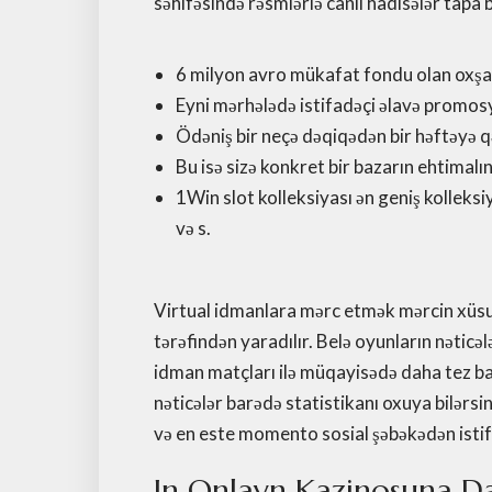
səhifəsində rəsmlərlə canlı hadisələr tapa bi
6 milyon avro mükafat fondu olan oxşar 
Eyni mərhələdə istifadəçi əlavə promosy
Ödəniş bir neçə dəqiqədən bir həftəyə q
Bu isə sizə konkret bir bazarın ehtimal
1Win slot kolleksiyası ən geniş kolle
və s.
Virtual idmanlara mərc etmək mərcin xüsusi
tərəfindən yaradılır. Belə oyunların nəti
idman matçları ilə müqayisədə daha tez baş
nəticələr barədə statistikanı oxuya bilərsi
və en este momento sosial şəbəkədən istifa
In Onlayn Kazinosuna D