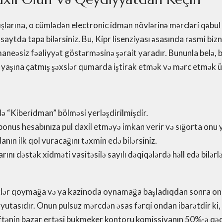
rına, o cümlədən electronic idman növlərinə mərcləri qəbul ed
aytda tapa bilərsiniz. Bu, Kipr lisenziyası əsasında rəsmi bizne
maneəsiz fəaliyyət göstərməsinə şərait yaradır. Bununla belə, 
lik yaşına çatmış şəxslər qumarda iştirak etmək və mərc etmək 
də “Kiberidman” bölməsi yerləşdirilmişdir.
nus hesabınıza pul daxil etməyə imkan verir və sığorta onu yal
ın ilk qol vuracağını təxmin edə bilərsiniz.
ını dəstək xidməti vasitəsilə sayılı dəqiqələrdə həll edə bilərlə
lər qoymağa və ya kazinoda oynamağa başladıqdan sonra ona 
valyutasıdır. Onun pulsuz mərcdən əsas fərqi ondan ibarətdir ki
əftənin bazar ertəsi bukmeker kontoru komissiyanın 50%-ə qəd