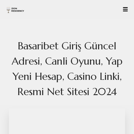
Basaribet Giriş Güncel
Adresi, Canli Oyunu, Yap
Yeni Hesap, Casino Linki,
Resmi Net Sitesi 2024