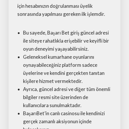
için hesabınızın doğrulanması üyelik
sonrasında yapılması gereken ilk işlemdir.
Bu sayede, Başarı Bet giriş güncel adresi
ile siteye rahatlıkla erişebilir ve keyifli bir
oyun deneyimi yaşayabilirsiniz.
Geleneksel kumarhane oyunlarını
oynayabileceğiniz platform sadece
üyelerine ve kendini gerçekten tanıtan
kişilere hizmet vermektedir.
Ayrıca, güncel adresi ve diğer tüm önemli
bilgiler resmi site üzerinden de
kullanıcılara sunulmaktadır.
BaşarıBet’in canlı casinosu ile kendinizi
gerçek zamanlı aksiyonun içinde