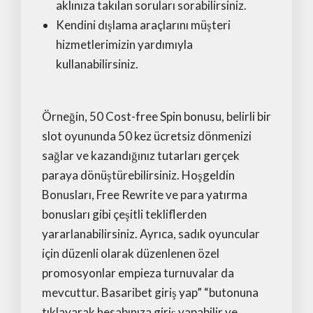
aklınıza takılan soruları sorabilirsiniz.
Kendini dışlama araçlarını müşteri
hizmetlerimizin yardımıyla
kullanabilirsiniz.
Örneğin, 50 Cost-free Spin bonusu, belirli bir
slot oyununda 50 kez ücretsiz dönmenizi
sağlar ve kazandığınız tutarları gerçek
paraya dönüştürebilirsiniz. Hoşgeldin
Bonusları, Free Rewrite ve para yatırma
bonusları gibi çeşitli tekliflerden
yararlanabilirsiniz. Ayrıca, sadık oyuncular
için düzenli olarak düzenlenen özel
promosyonlar empieza turnuvalar da
mevcuttur. Basaribet giriş yap” “butonuna
tıklayarak hesabınıza giriş yapabilir ve