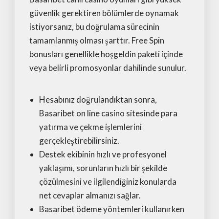
güvenlik gerektiren bölümlerde oynamak
istiyorsanız, bu doğrulama sürecinin
tamamlanmış olması şarttır. Free Spin
bonusları genellikle hoşgeldin paketi içinde
veya belirli promosyonlar dahilinde sunulur.
Hesabınız doğrulandıktan sonra,
Basaribet on line casino sitesinde para
yatırma ve çekme işlemlerini
gerçekleştirebilirsiniz.
Destek ekibinin hızlı ve profesyonel
yaklaşımı, sorunların hızlı bir şekilde
çözülmesini ve ilgilendiğiniz konularda
net cevaplar almanızı sağlar.
Basaribet ödeme yöntemleri kullanırken