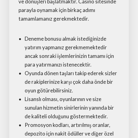
ve dönüşleri başlatmaktır. Casino sitesinde
parayla oynamak için birkaç adımı
tamamlamanız gerekmektedir.
Deneme bonusu almak istediğinizde
yatırım yapmanız gerekmemektedir
ancak sonraki işlemlerinizin tamamı için
para yatırmanızı istenecektir.
Oyunda dönen taşları takip ederek sizler
de rakiplerinize karşı çok daha önde bir
oyun götürebilirsiniz.
Lisanslı olması, oyunlarının ve size
sunulan hizmetin sinirlerinin yanında bir
de kaliteli olduğunu göstermektedir.
Promosyon kodları, artırılmış oranlar,
depozito için nakit ödüller ve diğer özel