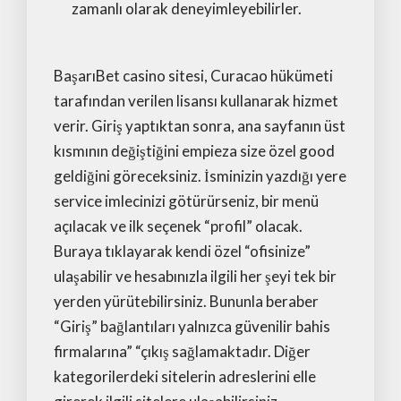
zamanlı olarak deneyimleyebilirler.
BaşarıBet casino sitesi, Curacao hükümeti
tarafından verilen lisansı kullanarak hizmet
verir. Giriş yaptıktan sonra, ana sayfanın üst
kısmının değiştiğini empieza size özel good
geldiğini göreceksiniz. İsminizin yazdığı yere
service imlecinizi götürürseniz, bir menü
açılacak ve ilk seçenek “profil” olacak.
Buraya tıklayarak kendi özel “ofisinize”
ulaşabilir ve hesabınızla ilgili her şeyi tek bir
yerden yürütebilirsiniz. Bununla beraber
“Giriş” bağlantıları yalnızca güvenilir bahis
firmalarına” “çıkış sağlamaktadır. Diğer
kategorilerdeki sitelerin adreslerini elle