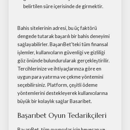
belirtilen süre içerisinde de girmektir.
Bahis sitelerinin adresi, bu üç faktörü
dengede tutarak başarılı bir bahis deneyimi
sağlayabilirler. BaşarıBet’teki tüm finansal
işlemler, kullanıcıların güvenliği ve gizliliği
göz önünde bulundurularak gerçekleştirilir.
Tercihlerinize ve ihtiyaçlarınıza göre en
uygun para yatırma ve çekme yöntemini
seçebilirsiniz. Platform, çeşitli ödeme
yöntemlerini destekleyerek kullanıcılarına
büyük bir kolaylık sağlar
Basaribet
.
Başarıbet Oyun Tedarikçileri
BaşarıBet, tüm oyuncular için heyecan ve