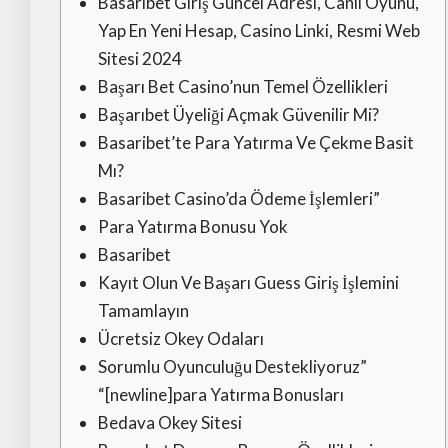
Basaribet Giriş Güncel Adresi, Canli Oyunu,
Yap En Yeni Hesap, Casino Linki, Resmi Web
Sitesi 2024
Başarı Bet Casino’nun Temel Özellikleri
Başarıbet Üyeliği Açmak Güvenilir Mi?
Basaribet’te Para Yatırma Ve Çekme Basit
Mı?
Basaribet Casino’da Ödeme İşlemleri”
Para Yatırma Bonusu Yok
Basaribet
Kayıt Olun Ve Başarı Guess Giriş İşlemini
Tamamlayın
Ücretsiz Okey Odaları
Sorumlu Oyunculuğu Destekliyoruz”
“[newline]para Yatırma Bonusları
Bedava Okey Sitesi