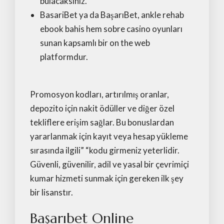
bulacaksınız.
BasariBet ya da BaşarıBet, ankle rehab
ebook bahis hem sobre casino oyunları
sunan kapsamlı bir on the web
platformdur.
Promosyon kodları, artırılmış oranlar,
depozito için nakit ödüller ve diğer özel
tekliflere erişim sağlar. Bu bonuslardan
yararlanmak için kayıt veya hesap yükleme
sırasında ilgili” “kodu girmeniz yeterlidir.
Güvenli, güvenilir, adil ve yasal bir çevrimiçi
kumar hizmeti sunmak için gereken ilk şey
bir lisanstır.
Başarıbet Online