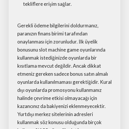
tekliflere erişim sağlar.
Gerekli ödeme bilgilerini doldurmanız,
paranızın finans birimi tarafından
onaylanması için zorunludur. İlk üyelik
bonusunu slot machine game oyunlarında
kullanmak istediğinizde oyunlarda bir
kısıtlama mevcut değildir. Ancak dikkat
etmeniz gereken sadece bonus satın almalı
oyunlarda kullanılmaması gerektiğidir. Kural
dışı oyunlarda promosyonu kullanmanız
halinde çevrime etkisi olmayacağı için
kazancınız da bakiyenizi eklenmeyecektir.
Yurtdışı merkez sitelerinin adresleri
kullanmak söz konusu olduğunda birçok