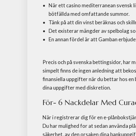
När ett casino mediterranean svensk lic
bötfällda med omfattande summor.
Tänk på att din vinst beräknas och skil
Det existerar mängder av spelbolag som
En annan fördel är att Gamban erbjuder
Precis och på svenska bettingsidor, har mu
simpelt finns de ingen anledning att bekos
finansiella uppgifter när du bettar hos e
dina uppgifter med diskretion.
För- 6 Nackdelar Med Curac
När i registrerar dig för en e-plånbokstjän
Du har mulighed for at sedan använda plån
säkerhet, av den orsaken dina bankuppgift