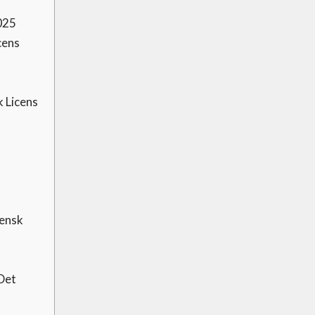
025
cens
 Licens
vensk
Det