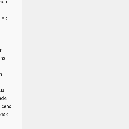
 Som
ning
r
ens
n
us
ade
Licens
ensk