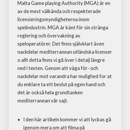
Malta Game playing Authority (MGA) är en
av de mest välkända och respekterade
licensieringsmyndigheterna inom
spelindustrin. MGA är känt för sin stränga
reglering och övervakning av
speloperatörer. Det finns självklart även
nackdelar mediterranean utländska licenser
o allt detta finns vi gå över i detalj längre
ned i texten. Genom att väga för- och
nackdelar mot varandra har mulighed for at
du enklare ta ett beslut på egen hand och
det är också hela grundtanken
mediterranean vår sajt.
I den här artikeln kommer vi att lyckas gå
igenom mera om att filma på