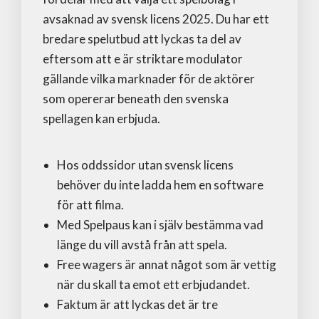
avsaknad av svensk licens 2025. Du har ett
bredare spelutbud att lyckas ta del av
eftersom att e är striktare modulator
gällande vilka marknader för de aktörer
som opererar beneath den svenska
spellagen kan erbjuda.
Hos oddssidor utan svensk licens
behöver du inte ladda hem en software
för att filma.
Med Spelpaus kan i själv bestämma vad
länge du vill avstå från att spela.
Free wagers är annat något som är vettig
när du skall ta emot ett erbjudandet.
Faktum är att lyckas det är tre