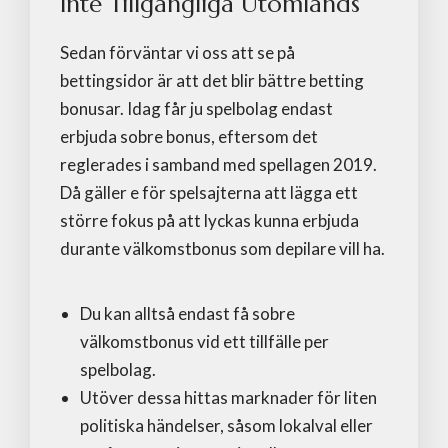
Inte Tillgängliga Utomlands
Sedan förväntar vi oss att se på
bettingsidor är att det blir bättre betting
bonusar. Idag får ju spelbolag endast
erbjuda sobre bonus, eftersom det
reglerades i samband med spellagen 2019.
Då gäller e för spelsajterna att lägga ett
större fokus på att lyckas kunna erbjuda
durante välkomstbonus som depilare vill ha.
Du kan alltså endast få sobre
välkomstbonus vid ett tillfälle per
spelbolag.
Utöver dessa hittas marknader för liten
politiska händelser, såsom lokalval eller