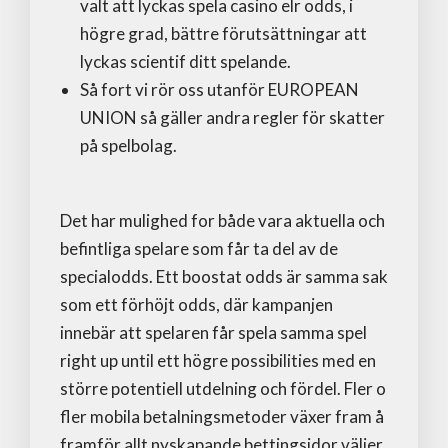
valt att lyckas spela casino elr odds, i
högre grad, bättre förutsättningar att
lyckas scientif ditt spelande.
Så fort vi rör oss utanför EUROPEAN
UNION så gäller andra regler för skatter
på spelbolag.
Det har mulighed for både vara aktuella och
befintliga spelare som får ta del av de
specialodds. Ett boostat odds är samma sak
som ett förhöjt odds, där kampanjen
innebär att spelaren får spela samma spel
right up until ett högre possibilities med en
större potentiell utdelning och fördel. Fler o
fler mobila betalningsmetoder växer fram å
framför allt nyskapande bettingsidor väljer