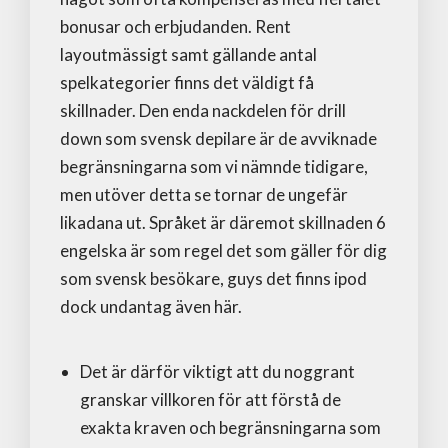
bonusar och erbjudanden. Rent
layoutmässigt samt gällande antal
spelkategorier finns det väldigt få
skillnader. Den enda nackdelen för drill
down som svensk depilare är de avviknade
begränsningarna som vi nämnde tidigare,
men utöver detta se tornar de ungefär
likadana ut. Språket är däremot skillnaden 6
engelska är som regel det som gäller för dig
som svensk besökare, guys det finns ipod
dock undantag även här.
Det är därför viktigt att du noggrant
granskar villkoren för att förstå de
exakta kraven och begränsningarna som