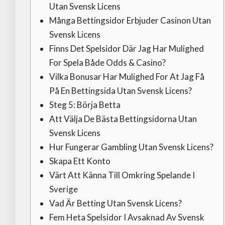
Utan Svensk Licens
Många Bettingsidor Erbjuder Casinon Utan
Svensk Licens
Finns Det Spelsidor Där Jag Har Mulighed
For Spela Både Odds & Casino?
Vilka Bonusar Har Mulighed For At Jag Få
På En Bettingsida Utan Svensk Licens?
Steg 5: Börja Betta
Att Välja De Bästa Bettingsidorna Utan
Svensk Licens
Hur Fungerar Gambling Utan Svensk Licens?
Skapa Ett Konto
Värt Att Känna Till Omkring Spelande I
Sverige
Vad Är Betting Utan Svensk Licens?
Fem Heta Spelsidor I Avsaknad Av Svensk