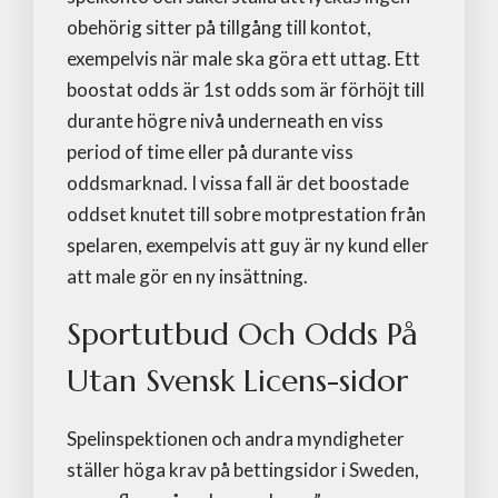
obehörig sitter på tillgång till kontot,
exempelvis när male ska göra ett uttag. Ett
boostat odds är 1st odds som är förhöjt till
durante högre nivå underneath en viss
period of time eller på durante viss
oddsmarknad. I vissa fall är det boostade
oddset knutet till sobre motprestation från
spelaren, exempelvis att guy är ny kund eller
att male gör en ny insättning.
Sportutbud Och Odds På
Utan Svensk Licens-sidor
Spelinspektionen och andra myndigheter
ställer höga krav på bettingsidor i Sweden,