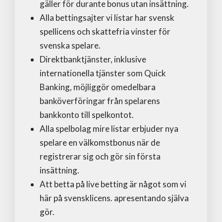
gäller för durante bonus utan insättning.
Alla bettingsajter vi listar har svensk
spellicens och skattefria vinster för
svenska spelare.
Direktbanktjänster, inklusive
internationella tjänster som Quick
Banking, möjliggör omedelbara
banköverföringar från spelarens
bankkonto till spelkontot.
Alla spelbolag mire listar erbjuder nya
spelare en välkomstbonus när de
registrerar sig och gör sin första
insättning.
Att betta på live betting är något som vi
här på svensklicens. apresentando själva
gör.