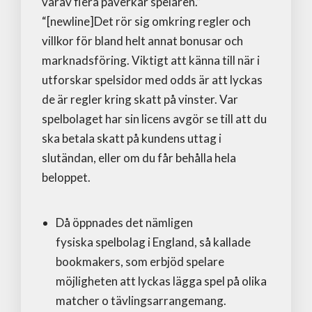
varav flera påverkar spelaren.”
“[newline]Det rör sig omkring regler och
villkor för bland helt annat bonusar och
marknadsföring. Viktigt att känna till när i
utforskar spelsidor med odds är att lyckas
de är regler kring skatt på vinster. Var
spelbolaget har sin licens avgör se till att du
ska betala skatt på kundens uttag i
slutändan, eller om du får behålla hela
beloppet.
Då öppnades det nämligen
fysiska spelbolag i England, så kallade
bookmakers, som erbjöd spelare
möjligheten att lyckas lägga spel på olika
matcher o tävlingsarrangemang.