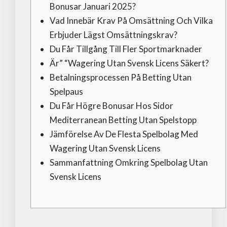
Bonusar Januari 2025?
Vad Innebär Krav På Omsättning Och Vilka
Erbjuder Lägst Omsättningskrav?
Du Får Tillgång Till Fler Sportmarknader
Är” “Wagering Utan Svensk Licens Säkert?
Betalningsprocessen På Betting Utan
Spelpaus
Du Får Högre Bonusar Hos Sidor
Mediterranean Betting Utan Spelstopp
Jämförelse Av De Flesta Spelbolag Med
Wagering Utan Svensk Licens
Sammanfattning Omkring Spelbolag Utan
Svensk Licens