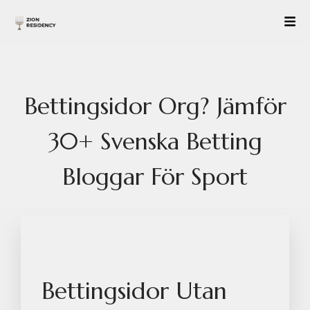
Bettingsidor Org? Jämför
30+ Svenska Betting
Bloggar För Sport
Bettingsidor Utan