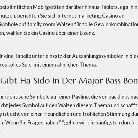
ei sämtlichen Mobilgeräten darüber hinaus Tablets, egal hin
 nutzen, berichten Sie sich internet marketing Casino an.
 Symbole auf family room Walzen für tolle Gewinnkombinatio
, wählen Sie ein Casino über einer Lizenz.
ir eine Tabelle unter einsatz der Auszahlungssymbolen in di
es tolles Spiel mit einem ähnlichen Thema.
 Gibt Ha Sido In Der Major Bass Bon
 identische Symbole auf einer Payline, die von backlinks nach
icht jedes Symbol auf den Walzen diesem Thema und schafft 
st echt von einer freundlichen und fröhlichen Stimmung dur
n. Wenn Sie Fragen haben,” “gehen wir die häufigsten durch, d
.