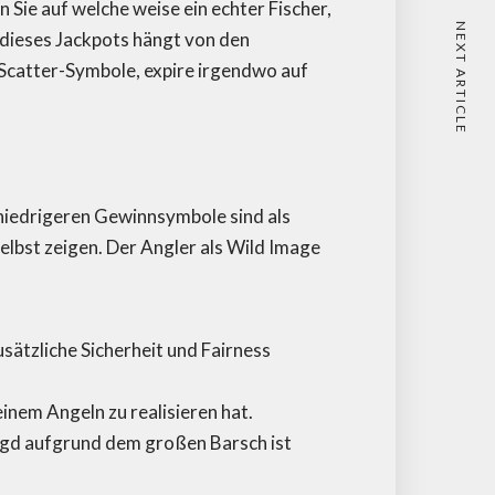
 Sie auf welche weise ein echter Fischer,
NEXT ARTICLE
 dieses Jackpots hängt von den
 Scatter-Symbole, expire irgendwo auf
 niedrigeren Gewinnsymbole sind als
lbst zeigen. Der Angler als Wild Image
sätzliche Sicherheit und Fairness
inem Angeln zu realisieren hat.
 Jagd aufgrund dem großen Barsch ist