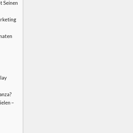
t Seinen
rketing
omaten
s
lay
nanza?
ielen –