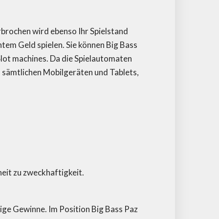
erbrochen wird ebenso Ihr Spielstand
htem Geld spielen. Sie können Big Bass
lot machines. Da die Spielautomaten
f sämtlichen Mobilgeräten und Tablets,
eit zu zweckhaftigkeit.
ige Gewinne. Im Position Big Bass Paz