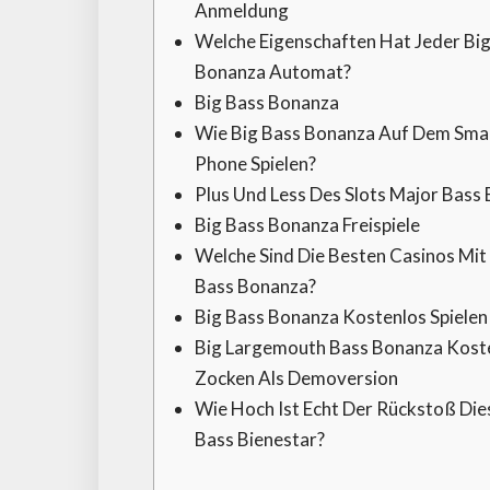
Anmeldung
Welche Eigenschaften Hat Jeder Bi
Bonanza Automat?
Big Bass Bonanza
Wie Big Bass Bonanza Auf Dem Sma
Phone Spielen?
Plus Und Less Des Slots Major Bass
Big Bass Bonanza Freispiele
Welche Sind Die Besten Casinos Mit
Bass Bonanza?
Big Bass Bonanza Kostenlos Spielen
Big Largemouth Bass Bonanza Kost
Zocken Als Demoversion
Wie Hoch Ist Echt Der Rückstoß Die
Bass Bienestar?