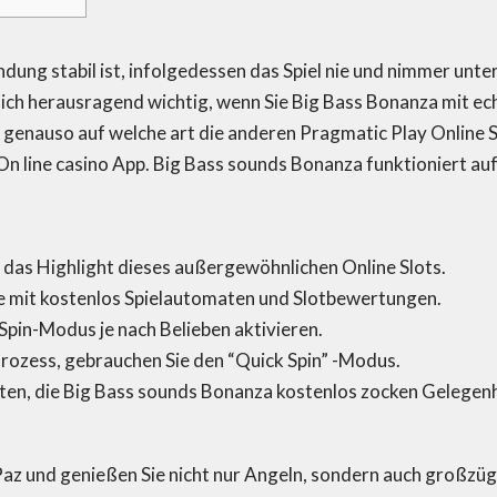
indung stabil ist, infolgedessen das Spiel nie und nimmer unt
rlich herausragend wichtig, wenn Sie Big Bass Bonanza mit ec
 genauso auf welche art die anderen Pragmatic Play Online S
 On line casino App. Big Bass sounds Bonanza funktioniert au
d das Highlight dieses außergewöhnlichen Online Slots.
te mit kostenlos Spielautomaten und Slotbewertungen.
pin-Modus je nach Belieben aktivieren.
Prozess, gebrauchen Sie den “Quick Spin” -Modus.
sten, die Big Bass sounds Bonanza kostenlos zocken Gelegenh
Paz und genießen Sie nicht nur Angeln, sondern auch großzüg