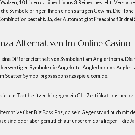
 Walzen, 10 Linien darüber hinaus 3 Reihen besteht. Versuchen
ische Symbole bringen Ihnen einen saftigen Gewinn. Die Höhe
Kombination besteht. Ja, der Automat gibt Freespins für drei
anza Alternativen Im Online Casino
e eine Differenziertheit von Symbolen i am Anglerthema. Die
herwertigen Symbole die Angelrute, Anglerbox und Angler se
em Scatter Symbol
bigbassbonanzaspiele.com.de
.
diesem Text besitzen hingegen ein GLI-Zertifikat, has been zu
Alternative über Big Bass Paz, da sein Gegenstand auch mit de
ause sind oder aber gemütlich auf unserem Sofa liegen – die