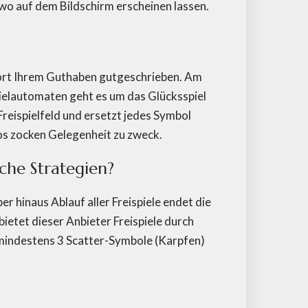
wo auf dem Bildschirm erscheinen lassen.
fort Ihrem Guthaben gutgeschrieben. Am
Spielautomaten geht es um das Glücksspiel
Freispielfeld und ersetzt jedes Symbol
os zocken Gelegenheit zu zweck.
che Strategien?
r hinaus Ablauf aller Freispiele endet die
bietet dieser Anbieter Freispiele durch
 mindestens 3 Scatter-Symbole (Karpfen)