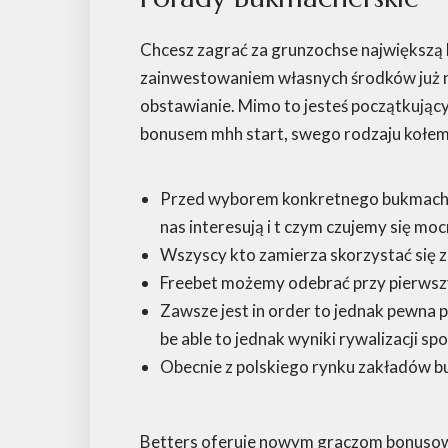
Chcesz zagrać za grunzochse największą k
zainwestowaniem własnych środków już n
obstawianie. Mimo to jesteś początkujący
bonusem mhh start, swego rodzaju kołe
Przed wyborem konkretnego bukmachera
nas interesują i t czym czujemy się moc
Wszyscy kto zamierza skorzystać się z 
Freebet możemy odebrać przy pierwszy
Zawsze jest in order to jednak pewna 
be able to jednak wyniki rywalizacji s
Obecnie z polskiego rynku zakładów bu
Betters oferuje nowym graczom bonusowe 