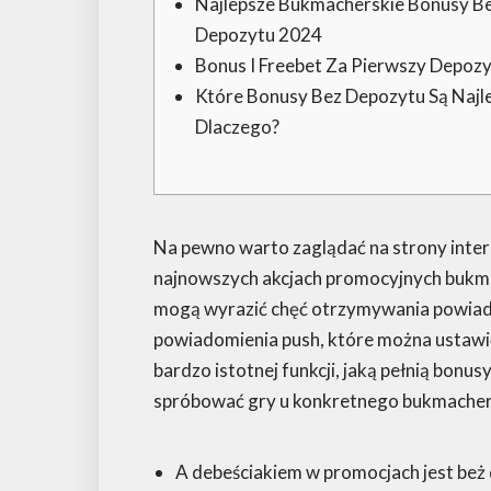
Najlepsze Bukmacherskie Bonusy B
Depozytu 2024
Bonus I Freebet Za Pierwszy Depoz
Które Bonusy Bez Depozytu Są Najle
Dlaczego?
Na pewno warto zaglądać na strony inte
najnowszych akcjach promocyjnych bukma
mogą wyrazić chęć otrzymywania powiad
powiadomienia push, które można ustawić 
bardzo istotnej funkcji, jaką pełnią bonu
spróbować gry u konkretnego bukmachera
A debeściakiem w promocjach jest beż