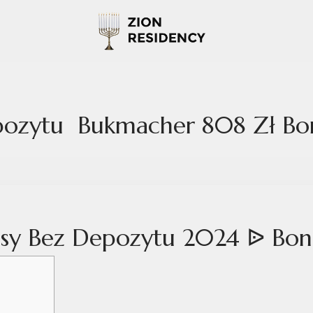
ozytu ️ Bukmacher 808 Zł B
sy Bez Depozytu 2024 ᐉ Bonu