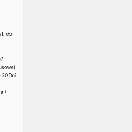
 Lista
s?
nusowe)
 30 Dni
a +