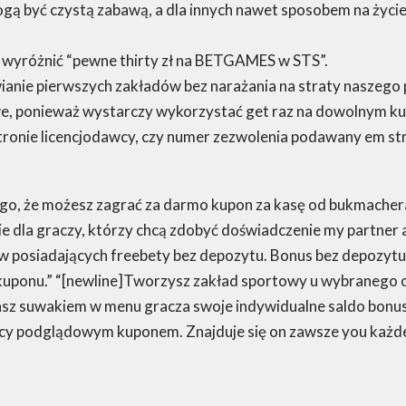
gą być czystą zabawą, a dla innych nawet sposobem na życie
i wyróżnić “pewne thirty zł na BETGAMES w STS”.
anie pierwszych zakładów bez narażania na straty naszego 
e, ponieważ wystarczy wykorzystać get raz na dowolnym ku
onie licencjodawcy, czy numer zezwolenia podawany em stro
ego, że możesz zagrać za darmo kupon za kasę od bukmacher
ie dla graczy, którzy chcą zdobyć doświadczenie my partner
ów posiadających freebety bez depozytu. Bonus bez depozyt
ponu.” “[newline]Tworzysz zakład sportowy u wybranego ope
sz suwakiem w menu gracza swoje indywidualne saldo bonuso
ący podglądowym kuponem. Znajduje się on zawsze you każd