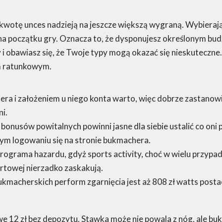
wotę unces nadzieją na jeszcze większą wygraną. Wybierając 
a początku gry. Oznacza to, że dysponujesz określonym bud
 i obawiasz się, że Twoje typy mogą okazać się nieskuteczne.
m ratunkowym.
 i założeniem u niego konta warto, więc dobrze zastanowić
ni.
bonusów powitalnych powinni jasne dla siebie ustalić co oni p
m logowaniu się na stronie bukmachera.
programa hazardu, gdyż sports activity, choć w wielu przypa
portowej nierzadko zaskakują.
kmacherskich perform zgarnięcia jest aż 808 zł watts post
12 zł bez depozytu. Stawka może nie powala z nóg, ale bu