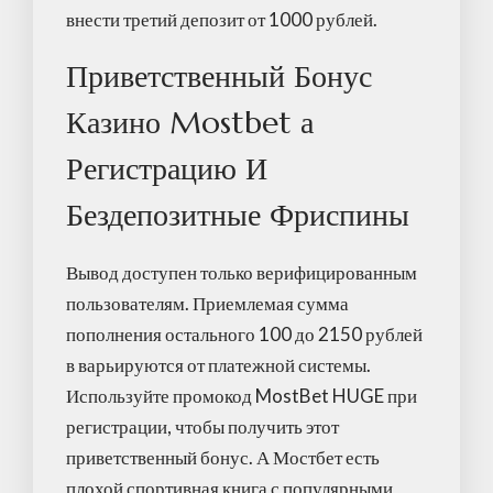
внести третий депозит от 1000 рублей.
Приветственный Бонус
Казино Mostbet а
Регистрацию И
Бездепозитные Фриспины
Вывод доступен только верифицированным
пользователям. Приемлемая сумма
пополнения остального 100 до 2150 рублей
в варьируются от платежной системы.
Используйте промокод MostBet HUGE при
регистрации, чтобы получить этот
приветственный бонус. А Мостбет есть
плохой спортивная книга с популярными