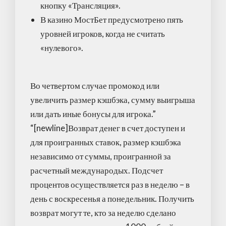
кнопку «Трансляция».
В казино МостБет предусмотрено пять
уровней игроков, когда не считать
«нулевого».
Во четвертом случае промокод или
увеличить размер кэшбэка, сумму выигрыша
или дать иные бонусы для игрока.”
“[newline]Возврат денег в счет доступен и
для проигранных ставок, размер кэшбэка
независимо от суммы, проигранной за
расчетный международых. Подсчет
процентов осуществляется раз в неделю – в
день с воскресенья а понедельник. Получить
возврат могут те, кто за неделю сделано