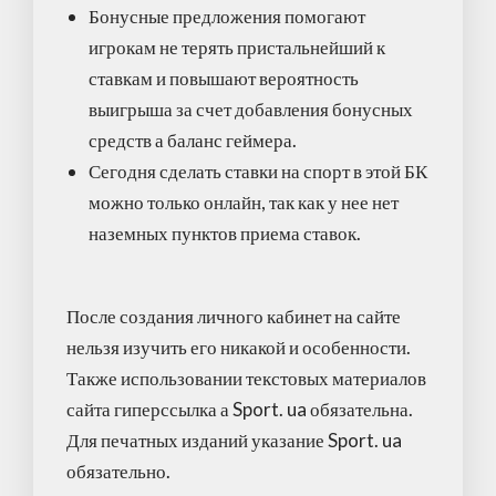
Бонусные предложения помогают
игрокам не терять пристальнейший к
ставкам и повышают вероятность
выигрыша за счет добавления бонусных
средств а баланс геймера.
Сегодня сделать ставки на спорт в этой БК
можно только онлайн, так как у нее нет
наземных пунктов приема ставок.
После создания личного кабинет на сайте
нельзя изучить его никакой и особенности.
Также использовании текстовых материалов
сайта гиперссылка а Sport. ua обязательна.
Для печатных изданий указание Sport. ua
обязательно.