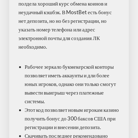
полдела хороший курс обмена коинов и
неудачный кэшбэк. В MostBet есть бонус
нет депозита, но но без регистрации, но
указать номер телефона или адрес
электронной почты для создания ЛК
необходимо.
Рабочее зеркало букмекерской конторы
позволяет иметь аккаунты и дли более
юных игроков, однако они только смогут
вывести выигрыш через платежные
системы.
Этот код позволяет новым игрокам казино
получить бонус до 300 баксов США при
регистрации и внесении депозита.
Скачивать последнее рекомендовано