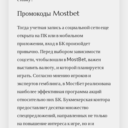
Промокоды Mostbet
Тогда учетная запись а социальной сети еще
открыта на ПК или в мобильном
приложении, вход в БК произойдет
привычно. Перед выбором зависимости
соцсети, чтобы вошли в MostBet, важен
выставить валюту, и которой планируется
играть. Согласно мнению игроков и
экспертов гемблинга, в МостБет реализована
наиболее эффективная программа акций
относительно них БК. Букмекерская контора
предоставляет десятки множество
спецпредложений, направленных не только
на повышение интереса к игре, но и и