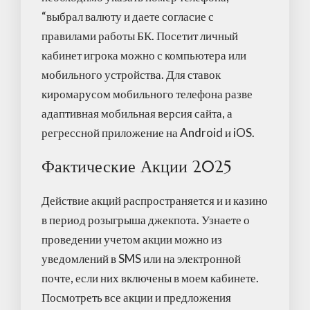
“выбрал валюту и даете согласие с
правилами работы БК. Посетит личный
кабинет игрока можно с компьютера или
мобильного устройства. Для ставок
киромарусом мобильного телефона разве
адаптивная мобильная версия сайта, а
регрессной приложение на Android и iOS.
Фактические Акции 2025
Действие акций распространяется и и казино
в период розыгрыша джекпота. Узнаете о
проведении учетом акции можно из
уведомлений в SMS или на электронной
почте, если них включены в моем кабинете.
Посмотреть все акции и предложения