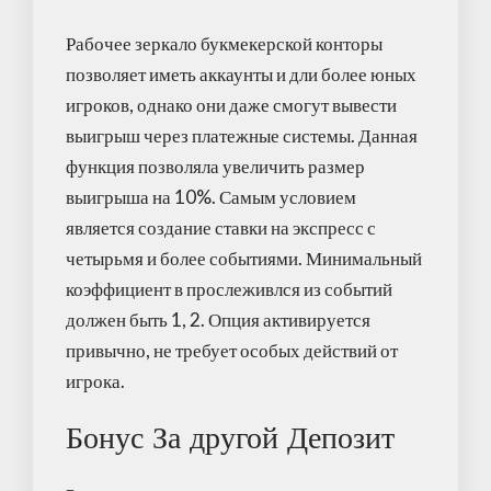
Рабочее зеркало букмекерской конторы
позволяет иметь аккаунты и дли более юных
игроков, однако они даже смогут вывести
выигрыш через платежные системы. Данная
функция позволяла увеличить размер
выигрыша на 10%. Самым условием
является создание ставки на экспресс с
четырьмя и более событиями. Минимальный
коэффициент в прослеживлся из событий
должен быть 1, 2. Опция активируется
привычно, не требует особых действий от
игрока.
Бонус За другой Депозит