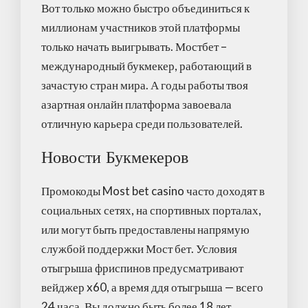
Вот только можно быстро объединиться к
миллионам участников этой платформы
только начать выигрывать. Мостбет –
международный букмекер, работающий в
зачастую стран мира. А годы работы твоя
азартная онлайн платформа завоевала
отличную карьера среди пользователей.
Новости Букмекеров
Промокоды Most bet casino часто доходят в
социальных сетях, на спортивных порталах,
или могут быть предоставлены напрямую
службой поддержки Мост бет. Условия
отыгрыша фриспинов предусматривают
вейджер x60, а время ддя отыгрыша — всего
24 часа. Вы должно быть более 18 лет,