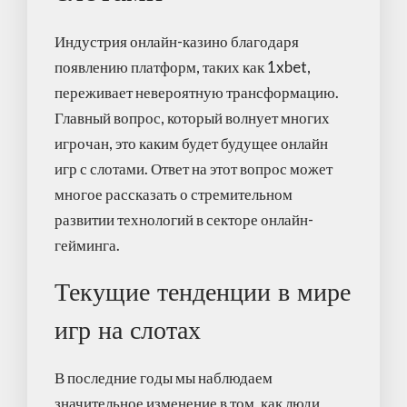
Индустрия онлайн-казино благодаря
появлению платформ, таких как 1xbet,
переживает невероятную трансформацию.
Главный вопрос, который волнует многих
игрочан, это каким будет будущее онлайн
игр с слотами. Ответ на этот вопрос может
многое рассказать о стремительном
развитии технологий в секторе онлайн-
гейминга.
Текущие тенденции в мире
игр на слотах
В последние годы мы наблюдаем
значительное изменение в том, как люди