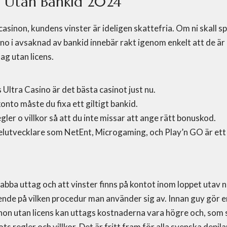
n Utan Bankid 2024
sinon, kundens vinster är ideligen skattefria. Om ni skall s
ino i avsaknad av bankid innebär rakt igenom enkelt att de är 
ag utan licens
.
 Ultra Casino är det bästa casinot just nu.
konto måste du fixa ett giltigt bankid.
gler o villkor så att du inte missar att ange rätt bonuskod.
pelutvecklare som NetEnt, Microgaming, och Play’n GO är ett
ba uttag och att vinster finns på kontot inom loppet utav nå
nde på vilken procedur man använder sig av. Innan guy gör e
sinon utan licens kan uttags kostnaderna vara högre och, som 
 regler och villkor. Det är fritt fram för alla svenska depilar