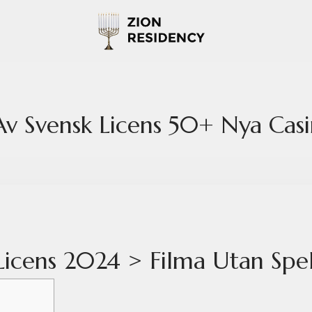
Av Svensk Licens 50+ Nya Casi
Licens 2024 > Filma Utan Spe