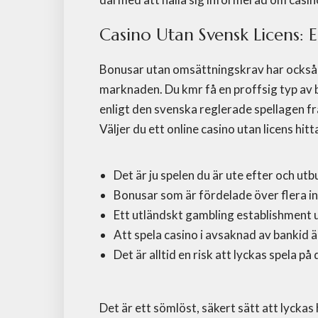
Casino Utan Svensk Licens: 
Bonusar utan omsättningskrav har också b
marknaden. Du kmr få en proffsig typ av be
enligt den svenska reglerade spellagen frå
Väljer du ett online casino utan licens hi
Det är ju spelen du är ute efter och ut
Bonusar som är fördelade över flera ins
Ett utländskt gambling establishment u
Att spela casino i avsaknad av bankid ä
Det är alltid en risk att lyckas spela 
Det är ett sömlöst, säkert sätt att lyckas 