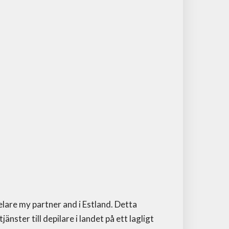
elare my partner and i Estland. Detta
ster till depilare i landet på ett lagligt