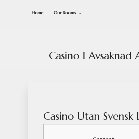
Home
Our Rooms
Casino I Avsaknad 
Casino Utan Svensk 