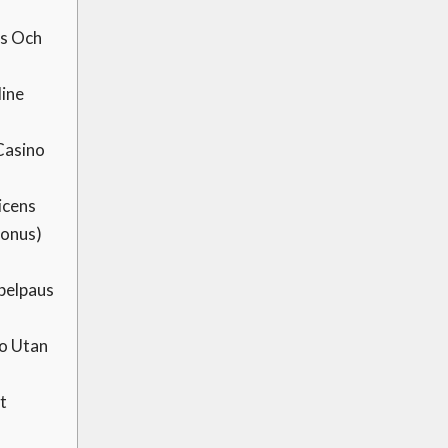
ns Och
line
Casino
icens
Bonus)
pelpaus
no Utan
t