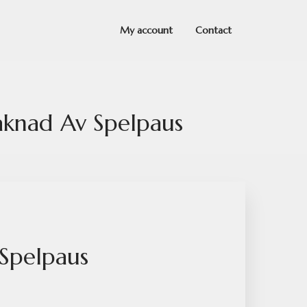
My account
Contact
saknad Av Spelpaus
pelpaus ️