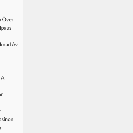
a Över
lpaus
aknad Av
 A
an
r
asinon
h