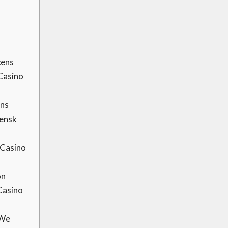
cens
Casino
ens
vensk
 Casino
on
Casino
 We