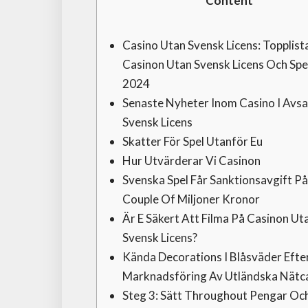
Content
Casino Utan Svensk Licens: Topplist
Casinon Utan Svensk Licens Och Spe
2024
Senaste Nyheter Inom Casino I Avs
Svensk Licens
Skatter För Spel Utanför Eu
Hur Utvärderar Vi Casinon
Svenska Spel Får Sanktionsavgift På
Couple Of Miljoner Kronor
Är E Säkert Att Filma På Casinon Ut
Svensk Licens?
Kända Decorations I Blåsväder Efte
Marknadsföring Av Utländska Nätc
Steg 3: Sätt Throughout Pengar Oc