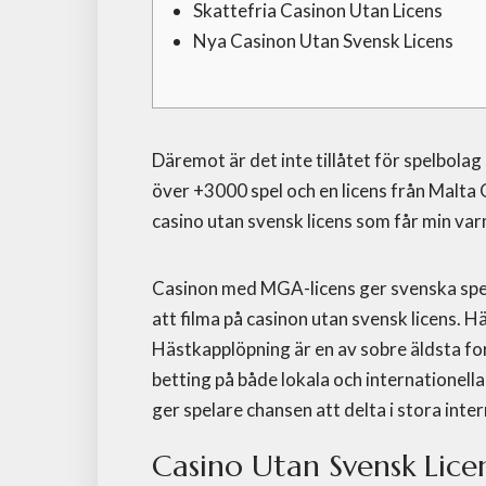
Skattefria Casinon Utan Licens
Nya Casinon Utan Svensk Licens
Däremot är det inte tillåtet för spelbolag
över +3000 spel och en licens från Malta 
casino utan svensk licens som får min v
Casinon med MGA-licens ger svenska spela
att filma på casinon utan svensk licens. H
Hästkapplöpning är en av sobre äldsta fo
betting på både lokala och internationella
ger spelare chansen att delta i stora inter
Casino Utan Svensk Lice