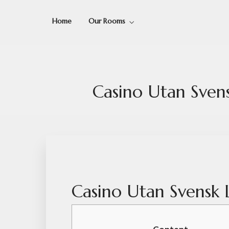
Home
Our Rooms
Casino Utan Svens
Casino Utan Svensk 