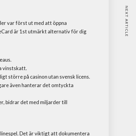
NEXT ARTICLE
ler var först ut med att öppna
ard är 1st utmärkt alternativ för dig
deaus.
a vinstskatt.
gt större på casinon utan svensk licens.
digare även hanterar det omtyckta
, bidrar det med miljarder till
onlinespel. Det är viktigt att dokumentera