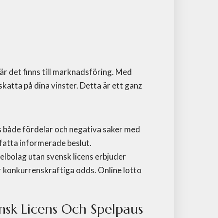
när det finns till marknadsföring. Med
katta på dina vinster. Detta är ett ganz
s både fördelar och negativa saker med
e fatta informerade beslut.
elbolag utan svensk licens erbjuder
mer konkurrenskraftiga odds. Online lotto
nsk Licens Och Spelpaus