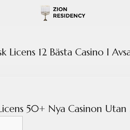
k Licens 12 Bästa Casino I Av
Licens 50+ Nya Casinon Utan S