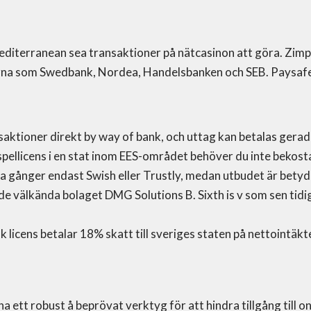
editerranean sea transaktioner på nätcasinon att göra. Zimp
na som Swedbank, Nordea, Handelsbanken och SEB. PaysafeC
saktioner direkt by way of bank, och uttag kan betalas gera
 spellicens i en stat inom EES-området behöver du inte bekost
gånger endast Swish eller Trustly, medan utbudet är betydli
n de välkända bolaget DMG Solutions B. Sixth is v som sen ti
 licens betalar 18% skatt till sveriges staten på nettointäkter
ha ett robust å beprövat verktyg för att hindra tillgång till 