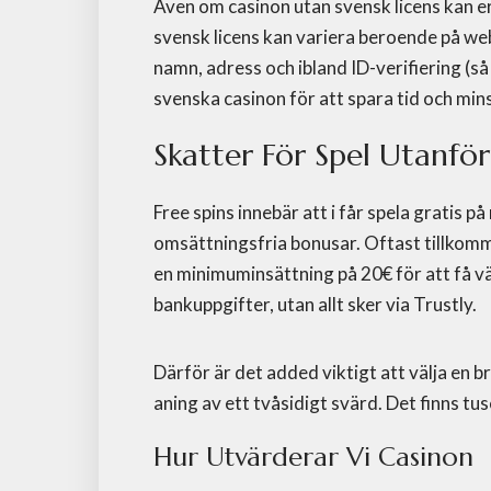
Även om casinon utan svensk licens kan er
svensk licens kan variera beroende på we
namn, adress och ibland ID-verifiering (s
svenska casinon för att spara tid och min
Skatter För Spel Utanför
Free spins innebär att i får spela gratis 
omsättningsfria bonusar. Oftast tillkommer
en minimuminsättning på 20€ för att få v
bankuppgifter, utan allt sker via Trustly.
Därför är det added viktigt att välja en b
aning av ett tvåsidigt svärd. Det finns tu
Hur Utvärderar Vi Casinon