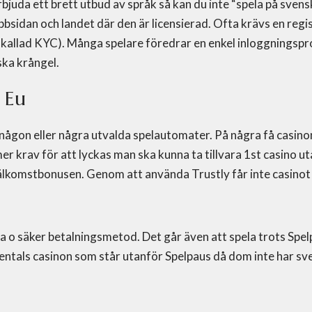
bjuda ett brett utbud av språk så kan du inte “spela på svens
bbsidan och landet där den är licensierad. Ofta krävs en re
å kallad KYC). Många spelare föredrar en enkel inloggningsp
ska krångel.
 Eu
på någon eller några utvalda spelautomater. På några få casino
 krav för att lyckas man ska kunna ta tillvara 1st casino uta
älkomstbonusen. Genom att använda Trustly får inte casinot 
ra o säker betalningsmetod. Det går även att spela trots Spel
sentals casinon som står utanför Spelpaus då dom inte har sve