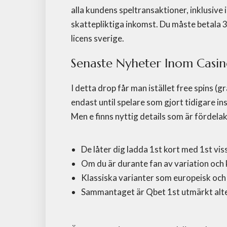
alla kundens speltransaktioner, inklusive 
skattepliktiga inkomst. Du måste betala 
licens sverige
.
Senaste Nyheter Inom Casino
I detta drop får man istället free spins (
endast until spelare som gjort tidigare in
Men e finns nyttig details som är fördela
De låter dig ladda 1st kort med 1st vi
Om du är durante fan av variation och kv
Klassiska varianter som europeisk och
Sammantaget är Qbet 1st utmärkt altern