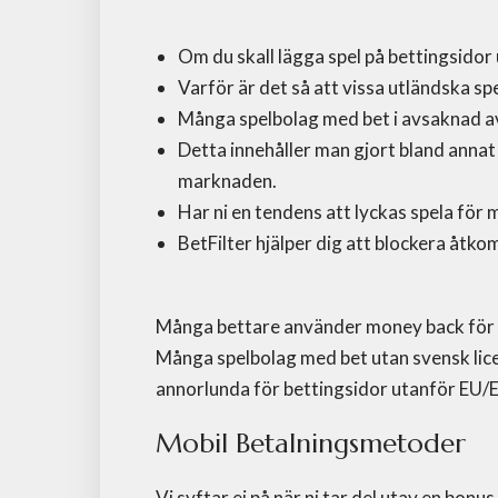
Om du skall lägga spel på bettingsidor 
Varför är det så att vissa utländska sp
Många spelbolag med bet i avsaknad av 
Detta innehåller man gjort bland anna
marknaden.
Har ni en tendens att lyckas spela för 
BetFilter hjälper dig att blockera åtkom
Många bettare använder money back för att
Många spelbolag med bet utan svensk lice
annorlunda för bettingsidor utanför EU
Mobil Betalningsmetoder
Vi syftar ej på när ni tar del utav en bonu