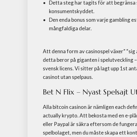
Detta steg har tagits för att begränsa
konsumentskyddet.
Den enda bonus som varje gambling est
mångfaldiga delar.
Att denna form av casinospel växer” “sig al
detta beror på giganten i spelutveckling
svensk licens. Vi sitter på lagt upp 1st a
casinot utan spelpaus.
Bet N Flix – Nyast Spelsajt U
Alla bitcoin casinon är nämligen each defi
actually krypto. Att bekosta med en e-plån
eller Paypal är säkra eftersom de fungera
spelbolaget, men du måste skapa ett konto 