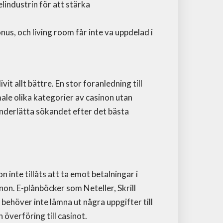
lindustrin för att stärka
s, och living room får inte va uppdelad i
it allt bättre. En stor foranledning till
ale olika kategorier av casinon utan
 underlätta sökandet efter det bästa
 inte tillåts att ta emot betalningar i
non. E-plånböcker som Neteller, Skrill
behöver inte lämna ut några uppgifter till
överföring till casinot.