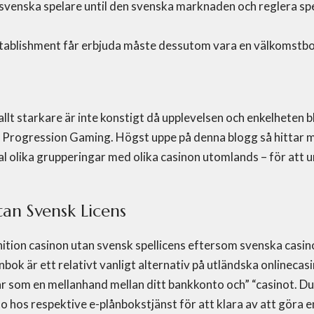
 svenska spelare until den svenska marknaden och reglera spe
ablishment får erbjuda måste dessutom vara en välkomstbonu
lt starkare är inte konstigt då upplevelsen och enkelheten bliv
 – Progression Gaming. Högst uppe på denna blogg så hittar m
ntal olika grupperingar med olika casinon utomlands – för att
tan Svensk Licens
nition casinon utan svensk spellicens eftersom svenska casinon
bok är ett relativt vanligt alternativ på utländska onlinecasi
r som en mellanhand mellan ditt bankkonto och” “casinot. Du 
hos respektive e-plånbokstjänst för att klara av att göra en 