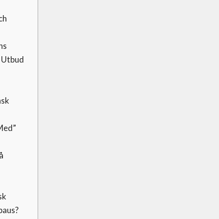
ch
ns
e Utbud
nsk
 Med”
å
sk
paus?