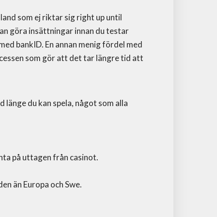
land som ej riktar sig right up until
kan göra insättningar innan du testar
a med bankID. En annan menig fördel med
ocessen som gör att det tar längre tid att
d länge du kan spela, något som alla
nta på uttagen från casinot.
rlden än Europa och Swe.