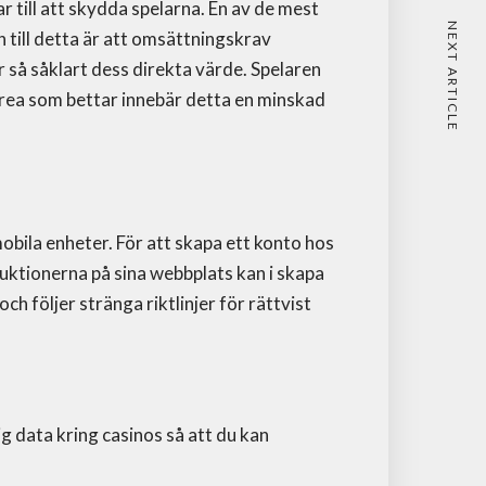
r till att skydda spelarna. En av de mest
NEXT ARTICLE
till detta är att omsättningskrav
så såklart dess direkta värde. Spelaren
 area som bettar innebär detta en minskad
ila enheter. För att skapa ett konto hos
uktionerna på sina webbplats kan i skapa
h följer stränga riktlinjer för rättvist
ig data kring casinos så att du kan