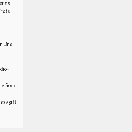
oende
Trots
n Line
dio-
Dig Som
gsavgift