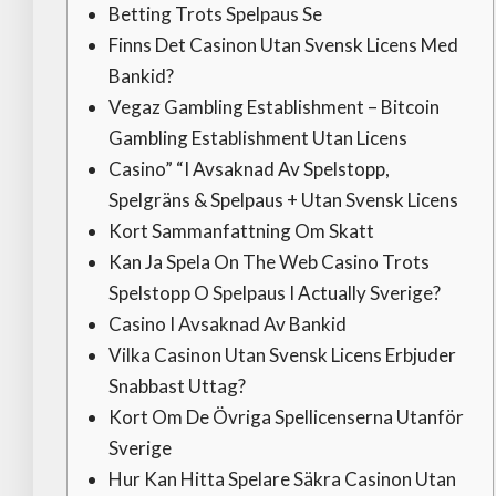
Betting Trots Spelpaus Se
Finns Det Casinon Utan Svensk Licens Med
Bankid?
Vegaz Gambling Establishment – Bitcoin
Gambling Establishment Utan Licens
Casino” “I Avsaknad Av Spelstopp,
Spelgräns & Spelpaus + Utan Svensk Licens ️
Kort Sammanfattning Om Skatt
Kan Ja Spela On The Web Casino Trots
Spelstopp O Spelpaus I Actually Sverige?
Casino I Avsaknad Av Bankid
Vilka Casinon Utan Svensk Licens Erbjuder
Snabbast Uttag?
Kort Om De Övriga Spellicenserna Utanför
Sverige
Hur Kan Hitta Spelare Säkra Casinon Utan