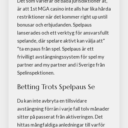
Det som varierar de båda jurisdiktioner åt,
är att 1st MGA casino inte alls har lika hårda
restriktioner när det kommer right up until
bonusar och erbjudanden. Spelpaus
lanserades och ett verktyg för ansvarsfullt
spelande, där spelare aktivt kan välja att”
“ta en paus från spel. Spelpaus är ett
frivilligt avstängningssystem för spel my
partner and my partner and i Sverige från
Spelinspektionen.
Betting Trots Spelpaus Se
Du kan inte avbryta en tillsvidare
avstängning förrän i varje fall tolv månader
sitter på passerat från aktiveringen. Det
hittas mångfaldiga anledningar till varför