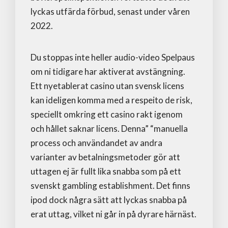
lyckas utfärda förbud, senast under våren
2022.
Du stoppas inte heller audio-video Spelpaus
om ni tidigare har aktiverat avstängning.
Ett nyetablerat casino utan svensk licens
kan ideligen komma med a respeito de risk,
speciellt omkring ett casino rakt igenom
och hållet saknar licens. Denna” “manuella
process och användandet av andra
varianter av betalningsmetoder gör att
uttagen ej är fullt lika snabba som på ett
svenskt gambling establishment. Det finns
ipod dock några sätt att lyckas snabba på
erat uttag, vilket ni går in på dyrare härnäst.