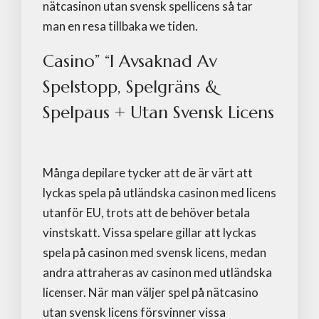
nätcasinon utan svensk spellicens så tar
man en resa tillbaka we tiden.
Casino” “I Avsaknad Av
Spelstopp, Spelgräns &
Spelpaus + Utan Svensk Licens
Många depilare tycker att de är värt att
lyckas spela på utländska casinon med licens
utanför EU, trots att de behöver betala
vinstskatt. Vissa spelare gillar att lyckas
spela på casinon med svensk licens, medan
andra attraheras av casinon med utländska
licenser. När man väljer spel på nätcasino
utan svensk licens försvinner vissa