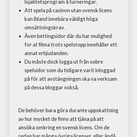
lojalitetsprogram å turneringar.
Att spela på casinon utan svensk licens
kan ibland innebära väldigt höga
omsättningskrav.
Även bettingsidor där du har mulighed
for at filma trots spelstopp innehåller ett
annat erbjudanden.
Du måste dock logga ut från sobre
spelsidor som du tidigare varit inloggad
på för att avstängningen ska va verksam
på dessa bloggar också.
De behöver bara göra durante uppskattning
av hur mycket de finns att tjäna på att
ansöka omkring en svensk licens. Om de
redan har många övriga licenser, eller ändå