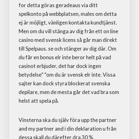
for detta göras geradeaus via ditt
spelkonto på webbplatsen, males om detta
ej är möjligt, vänligen kontakta kundtjänst.
Men om du vill stänga av dig från ett on line
casino med svensk licens så går man direkt
till Spelpaus. se och stänger av dig där. Om
du får en bonus elr inte beror helt på vad
casinot erbjuder, det har dock ingen
betydelse” “om du är svensk elr inte. Vissa
sajter kan dock styra blockerat svenska
depilare, men de mesta går det vad bra som
helst att spela på.
Vinsterna ska du själv föra upp the partner
and my partner and i din deklaration u från
dessa skall du därefter dra 30 %