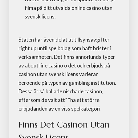
filma på ditt utvalda online casino utan
svensk licens.
Staten har även delat ut tillsynsavgifter
right up until spelbolag som haft brister i
verksamheten. Det finns annorlunda typer
av about line casino o det och erbjuds på
casinon utan svensk licens varierar
beroende på typen av gambling institution.
Dessa är så kallade nischade casinon,
eftersom de valt att” “ha ett större
erbjudanden av en viss spelkategori.
Finns Det Casinon Utan
Svensk Licens