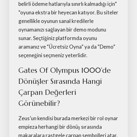
belirli ödeme hatlarıyla sınırlı kalmadığı için”
“oyuna ekstra bir heyecan katıyor. Bu siteler
genellikle oyunun sanal kredilerle
oynamanızı sağlayan bir demo modunu
sunar. Seçtiğiniz platformda oyunu
aramanız ve “Ücretsiz Oyna” ya da “Demo”
seçeneğini seçmeniz yeterlidir.
Gates Of Olympus 1000’de
Dönüşler Sırasında Hangi
Çarpan Değerleri
Görünebilir?
Zeus’un kendisi burada merkezi bir rol oynar
empieza herhangi bir dönüş sırasında
makaralara rastgele çarpan sembolleri atar.