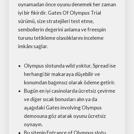
oynamadan önce oyunu denemek her zaman
iyi bir fikirdir. Gates Of Olympus Trial
sürümü, size stratejileri test etme,
sembollerin değerini anlama ve freespin
turunu tetikleme olasılıklarını inceleme
imkânı sağlar.
Olympus slotunda wild yoktur, Spread ise
herhangi bir makaraya düşebilir ve
konumdan bağımsız olarak ödeme getirir.
Bugün en iyi casinolarda ücretsiz çevirme
ve diğer sıcak bonusları alın ya da
aşağıdaki Gates involving Olympus
demosuna göz atarak oyunu ücretsiz
oynayın.
Bu sitenin Entrance of Olympus slotu