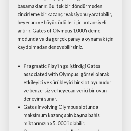
basamaklanır. Bu, tek bir döndürmeden
zincirleme bir kazanç reaksiyonu yaratabilir,
heyecanı ve büyük ödüller için potansiyeli
artırır. Gates of Olympus 1000’i demo
modunda ya da gerçek parayla oynamak için
kaydolmadan deneyebilirsiniz.
Pragmatic Play’in geliştirdiği Gates
associated with Olympus, görsel olarak
etkileyici ve sürükleyici bir slot oyunudur
ve benzersiz ve heyecan verici bir oyun
deneyimi sunar.
Gates involving Olympus slotunda
maksimum kazanç spin başına bahis
miktarınızın x5. 000’i olabilir.