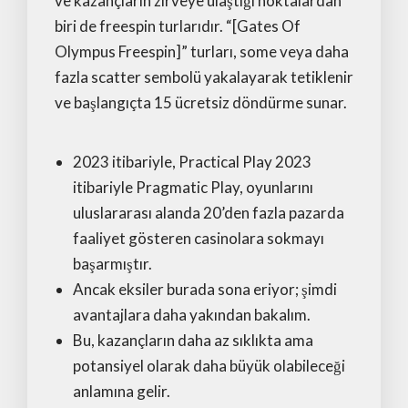
ve kazançların zirveye ulaştığı noktalardan
biri de freespin turlarıdır. “[Gates Of
Olympus Freespin]” turları, some veya daha
fazla scatter sembolü yakalayarak tetiklenir
ve başlangıçta 15 ücretsiz döndürme sunar.
2023 itibariyle, Practical Play 2023
itibariyle Pragmatic Play, oyunlarını
uluslararası alanda 20’den fazla pazarda
faaliyet gösteren casinolara sokmayı
başarmıştır.
Ancak eksiler burada sona eriyor; şimdi
avantajlara daha yakından bakalım.
Bu, kazançların daha az sıklıkta ama
potansiyel olarak daha büyük olabileceği
anlamına gelir.