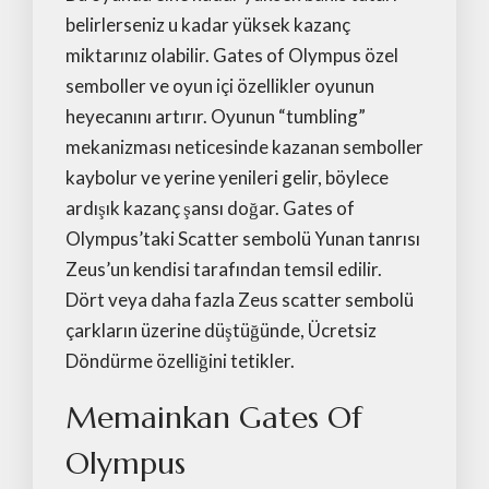
belirlerseniz u kadar yüksek kazanç
miktarınız olabilir. Gates of Olympus özel
semboller ve oyun içi özellikler oyunun
heyecanını artırır. Oyunun “tumbling”
mekanizması neticesinde kazanan semboller
kaybolur ve yerine yenileri gelir, böylece
ardışık kazanç şansı doğar. Gates of
Olympus’taki Scatter sembolü Yunan tanrısı
Zeus’un kendisi tarafından temsil edilir.
Dört veya daha fazla Zeus scatter sembolü
çarkların üzerine düştüğünde, Ücretsiz
Döndürme özelliğini tetikler.
Memainkan Gates Of
Olympus