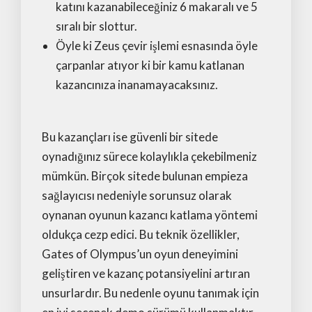
katını kazanabileceğiniz 6 makaralı ve 5
sıralı bir slottur.
Öyle ki Zeus çevir işlemi esnasında öyle
çarpanlar atıyor ki bir kamu katlanan
kazancınıza inanamayacaksınız.
Bu kazançları ise güvenli bir sitede
oynadığınız sürece kolaylıkla çekebilmeniz
mümkün. Birçok sitede bulunan empieza
sağlayıcısı nedeniyle sorunsuz olarak
oynanan oyunun kazancı katlama yöntemi
oldukça cezp edici. Bu teknik özellikler,
Gates of Olympus’un oyun deneyimini
geliştiren ve kazanç potansiyelini artıran
unsurlardır. Bu nedenle oyunu tanımak için