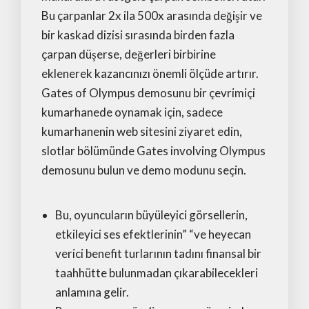
Bu çarpanlar 2x ila 500x arasında değişir ve
bir kaskad dizisi sırasında birden fazla
çarpan düşerse, değerleri birbirine
eklenerek kazancınızı önemli ölçüde artırır.
Gates of Olympus demosunu bir çevrimiçi
kumarhanede oynamak için, sadece
kumarhanenin web sitesini ziyaret edin,
slotlar bölümünde Gates involving Olympus
demosunu bulun ve demo modunu seçin.
Bu, oyuncuların büyüleyici görsellerin,
etkileyici ses efektlerinin” “ve heyecan
verici benefit turlarının tadını finansal bir
taahhütte bulunmadan çıkarabilecekleri
anlamına gelir.