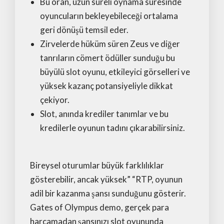
Bu oran, uzun süreli oynama süresinde
oyuncuların bekleyebileceği ortalama
geri dönüşü temsil eder.
Zirvelerde hüküm süren Zeus ve diğer
tanrıların cömert ödüller sunduğu bu
büyülü slot oyunu, etkileyici görselleri ve
yüksek kazanç potansiyeliyle dikkat
çekiyor.
Slot, anında krediler tanımlar ve bu
kredilerle oyunun tadını çıkarabilirsiniz.
Bireysel oturumlar büyük farklılıklar
gösterebilir, ancak yüksek” “RTP, oyunun
adil bir kazanma şansı sunduğunu gösterir.
Gates of Olympus demo, gerçek para
harcamadan şansınızı slot oyununda