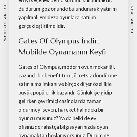
en iyi seçenek demo sürümü kullanmaktır.
PREVIOUS ARTICLE
Bu durum göz önünde bulundurarak yatırım
NEXT ARTICLE
yapılmalı empieza oyunlara katılım
gerçekleştirilmelidir.
Gates Of Olympus İndir:
Mobilde Oynamanın Keyfi
Gates of Olympus, modern oyun mekaniği,
kazançlı bir benefit turu, ücretsiz döndürme
satın alma imkanı ve birçok diğer özellikle
büyük popülerlik kazandı. Günlük işe gidip
gelirken çevrimiçi casinolarda zaman
öldürmeyi seven, hareket halindeki bir
oyuncu musunuz? Ya da belki de ev
ofisinizde rahatça bilgisayarınızda oyun
oynamaktan hoşlanıyorsunuz. Durum ne