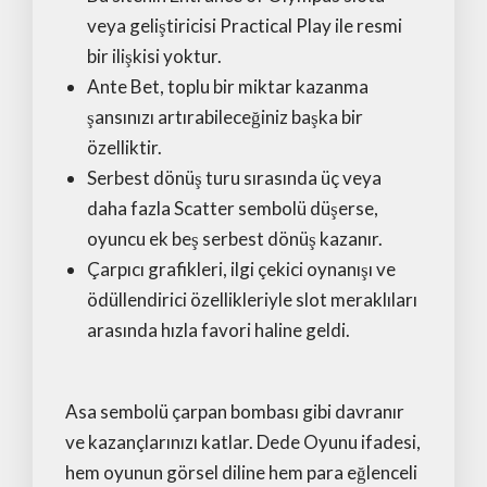
veya geliştiricisi Practical Play ile resmi
bir ilişkisi yoktur.
Ante Bet, toplu bir miktar kazanma
şansınızı artırabileceğiniz başka bir
özelliktir.
Serbest dönüş turu sırasında üç veya
daha fazla Scatter sembolü düşerse,
oyuncu ek beş serbest dönüş kazanır.
Çarpıcı grafikleri, ilgi çekici oynanışı ve
ödüllendirici özellikleriyle slot meraklıları
arasında hızla favori haline geldi.
Asa sembolü çarpan bombası gibi davranır
ve kazançlarınızı katlar. Dede Oyunu ifadesi,
hem oyunun görsel diline hem para eğlenceli