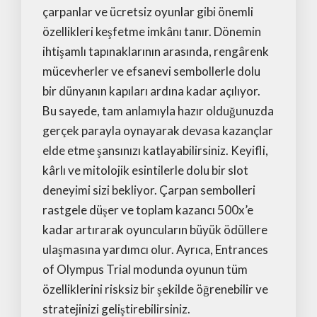
çarpanlar ve ücretsiz oyunlar gibi önemli
özellikleri keşfetme imkânı tanır. Dönemin
ihtişamlı tapınaklarının arasında, rengârenk
mücevherler ve efsanevi sembollerle dolu
bir dünyanın kapıları ardına kadar açılıyor.
Bu sayede, tam anlamıyla hazır olduğunuzda
gerçek parayla oynayarak devasa kazançlar
elde etme şansınızı katlayabilirsiniz. Keyifli,
kârlı ve mitolojik esintilerle dolu bir slot
deneyimi sizi bekliyor. Çarpan sembolleri
rastgele düşer ve toplam kazancı 500x’e
kadar artırarak oyuncuların büyük ödüllere
ulaşmasına yardımcı olur. Ayrıca, Entrances
of Olympus Trial modunda oyunun tüm
özelliklerini risksiz bir şekilde öğrenebilir ve
stratejinizi geliştirebilirsiniz.