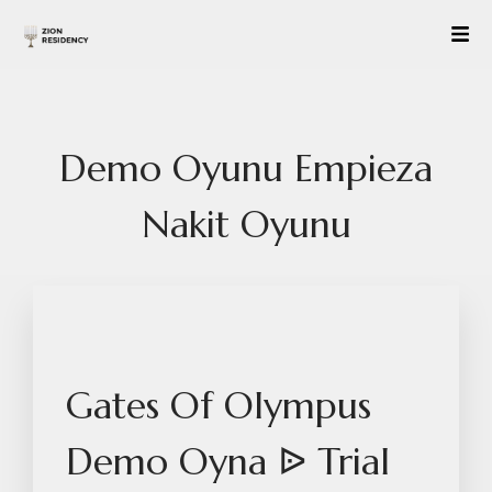
Demo Oyunu Empieza
Nakit Oyunu
Gates Of Olympus
Demo Oyna ᐉ Trial