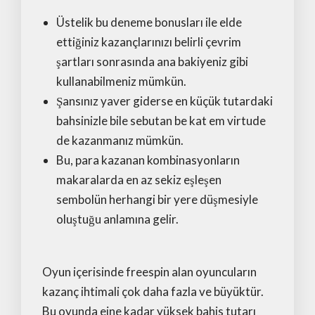
Üstelik bu deneme bonusları ile elde
ettiğiniz kazançlarınızı belirli çevrim
şartları sonrasında ana bakiyeniz gibi
kullanabilmeniz mümkün.
Şansınız yaver giderse en küçük tutardaki
bahsinizle bile sebutan be kat em virtude
de kazanmanız mümkün.
Bu, para kazanan kombinasyonların
makaralarda en az sekiz eşleşen
sembolün herhangi bir yere düşmesiyle
oluştuğu anlamına gelir.
Oyun içerisinde freespin alan oyuncuların
kazanç ihtimali çok daha fazla ve büyüktür.
Bu oyunda eine kadar yüksek bahis tutarı