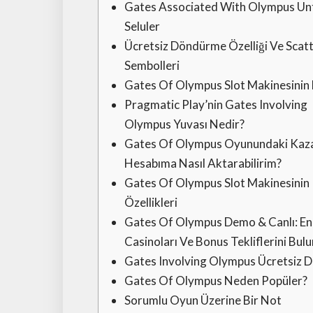
Gates Associated With Olympus Un
Seluler
Ücretsiz Döndürme Özelliği Ve Scat
Sembolleri
Gates Of Olympus Slot Makinesinin E
Pragmatic Play’nin Gates Involving
Olympus Yuvası Nedir?
Gates Of Olympus Oyunundaki Kaza
Hesabıma Nasıl Aktarabilirim?
Gates Of Olympus Slot Makinesinin
Özellikleri
Gates Of Olympus Demo & Canlı: En I
Casinoları Ve Bonus Tekliflerini Bulu
Gates Involving Olympus Ücretsiz 
Gates Of Olympus Neden Popüler?
Sorumlu Oyun Üzerine Bir Not