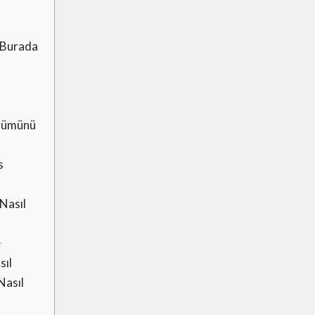
 Burada
s
rümünü
s
Nasıl
e
sıl
Nasıl