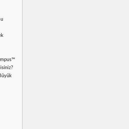
Bu
ek
lympus™
siniz?
 Büyük