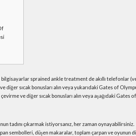
Of
si
lgisayarlar sprained ankle treatment de akıllı telefonlar (v
e ve diğer sıcak bonusları alın veya yukarıdaki Gates of Oly
iz çevirme ve diğer sıcak bonusları alın veya aşağıdaki Gate
un tadını çıkarmak istiyorsanız, her zaman oynayabilirsiniz.
pan sembolleri, düşen makaralar, toplam çarpan ve oyunun diğ