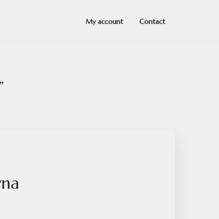
My account
Contact
”
yna