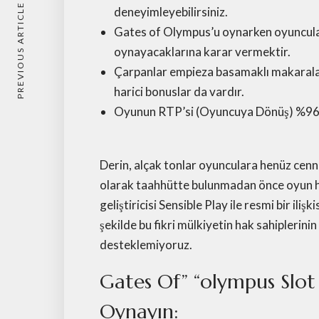
PREVIOUS ARTICLE
deneyimleyebilirsiniz.
Gates of Olympus’u oynarken oyuncuları
oynayacaklarına karar vermektir.
Çarpanlar empieza basamaklı makaralar g
harici bonuslar da vardır.
Oyunun RTP’si (Oyuncuya Dönüş) %96. 5’
Derin, alçak tonlar oyunculara henüz cenne
olarak taahhütte bulunmadan önce oyun hak
geliştiricisi Sensible Play ile resmi bir il
şekilde bu fikri mülkiyetin hak sahiplerini
desteklemiyoruz.
Gates Of” “olympus Slo
Oynayın: