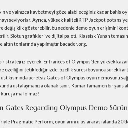
ın ve yalnızca kaybetmeyi göze alabileceğiniz kadar bahis oy
yı seviyorlar. Ayrıca, yüksek kaliteliRTP Jackpot potansiyeli
 değişiklik gösterebilir, bu nedenle demo oyun erişimini kont
ir. Slotun grafikleri ve dijital paleti, Klassisk Yunan temas
altın tonlarında yapılmıştır
bacader.org
.
r strateji izleyerek, Entrances of Olympus’den yüksek kazançl
zelliğini tetiklediğinizde, özellik süresi boyunca sürekli artan
 üst kısmında ücretsiz Gates of Olympus oyun demosunu sağl
yunda ustalaşmanıza olanak tanır. Kumar tamamen bir şans alma
r kuruşa mal olmaz!
an Gates Regarding Olympus Demo Sürüm
ariyle Pragmatic Perform, oyunlarını uluslararası alanda 20’d