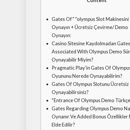
Content
Gates Of” “olympus Slot Makinesini
Oynayın + Ücretsiz Çevirme/ Demo
Oynayın:
Casino Sitesine Kaydolmadan Gate
Associated With Olympus Demo Sü
Oynayabilir Miyim?
Pragmatic Play’in Gates Of Olympu
Oyununu Nerede Oynayabilirim?
Gates Of Olympus Slotunu Ücretsiz 
Oynayabilirsiniz?
“Entrance Of Olympus Demo Türkç
Gates Regarding Olympus Demo Na
Oynanır Ve Added Bonus Özellikler 
Elde Edilir?