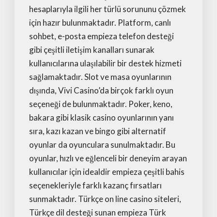
hesaplarıyla ilgili her türlü sorununu çözmek
için hazır bulunmaktadır. Platform, canlı
sohbet, e-posta empieza telefon desteği
gibi çeşitli iletişim kanalları sunarak
kullanıcılarına ulaşılabilir bir destek hizmeti
sağlamaktadır. Slot ve masa oyunlarının
dışında, Vivi Casino’da birçok farklı oyun
seçeneği de bulunmaktadır. Poker, keno,
bakara gibi klasik casino oyunlarının yanı
sıra, kazı kazan ve bingo gibi alternatif
oyunlar da oyunculara sunulmaktadır. Bu
oyunlar, hızlı ve eğlenceli bir deneyim arayan
kullanıcılar için idealdir empieza çeşitli bahis
seçenekleriyle farklı kazanç fırsatları
sunmaktadır. Türkçe on line casino siteleri,
Türkçe dil desteği sunan empieza Türk