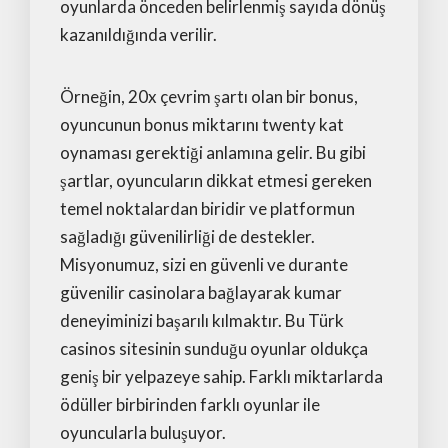
oyunlarda önceden belirlenmiş sayıda dönüş
kazanıldığında verilir.
Örneğin, 20x çevrim şartı olan bir bonus,
oyuncunun bonus miktarını twenty kat
oynaması gerektiği anlamına gelir. Bu gibi
şartlar, oyuncuların dikkat etmesi gereken
temel noktalardan biridir ve platformun
sağladığı güvenilirliği de destekler.
Misyonumuz, sizi en güvenli ve durante
güvenilir casinolara bağlayarak kumar
deneyiminizi başarılı kılmaktır. Bu Türk
casinos sitesinin sunduğu oyunlar oldukça
geniş bir yelpazeye sahip. Farklı miktarlarda
ödüller birbirinden farklı oyunlar ile
oyuncularla buluşuyor.