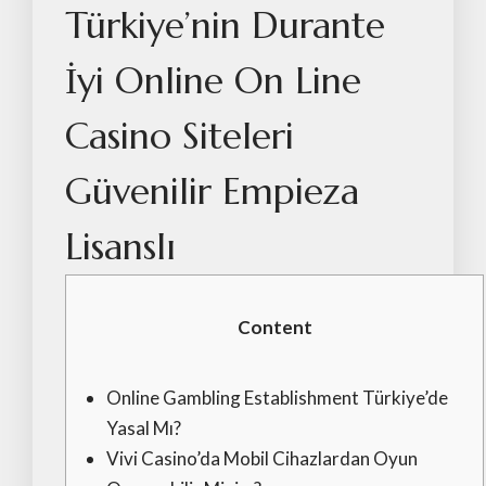
Türkiye’nin Durante
İyi Online On Line
Casino Siteleri
Güvenilir Empieza
Lisanslı
Content
Online Gambling Establishment Türkiye’de
Yasal Mı?
Vivi Casino’da Mobil Cihazlardan Oyun