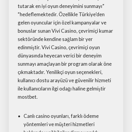
tutarak en iyi oyun deneyimini sunmayı”
“hedeflemektedir. Özellikle Türkiye’den
gelen oyuncular için özel kampanyalar ve
bonuslar sunan Vivi Casino, çevrimiçi kumar
sektöründe kendine sağlam bir yer
edinmiştir. Vivi Casino, çevrimiçi oyun
dünyasında heyecan verici bir deneyim
sunmayı amaçlayan bir program olarak öne
çıkmaktadır. Yenilikçi oyun seçenekleri,
kullanıcı dostu arayüzü ve güvenilir hizmeti
ile kullanıcıların ilgi odağı haline gelmiştir
mostbet
.
Canlı casino oyunları, farklı ödeme
yöntemleri ve müşteri hizmetleri