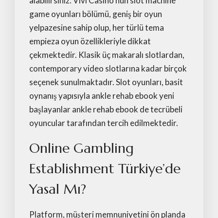
alabilirsiniz. Vivi Casino’nun slot machine
game oyunları bölümü, geniş bir oyun
yelpazesine sahip olup, her türlü tema
empieza oyun özellikleriyle dikkat
çekmektedir. Klasik üç makaralı slotlardan,
contemporary video slotlarına kadar birçok
seçenek sunulmaktadır. Slot oyunları, basit
oynanış yapısıyla ankle rehab ebook yeni
başlayanlar ankle rehab ebook de tecrübeli
oyuncular tarafından tercih edilmektedir.
Online Gambling
Establishment Türkiye’de
Yasal Mı?
Platform, müşteri memnuniyetini ön planda