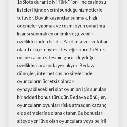
1xSlots durante iyi Türk” “on-line casinosu
listeleri içinde yerini sunduğu hizmetlerle
tutuyor. Büyük kazançlar sunmak, hızlı
ödemeler yapmak ve resmi oyun oynatma
lisansı sunmak en önemli ve güvenilir
özelliklerinden biridir. Yardımsever ve kibar
olan Türkçe müşteri desteği sobre 1xSlots
online casino sitesinin gurur duyduğu
özellikleri arasında yer alıyor. Bedava
dönüşler, internet casino sitelerinde
oyuncuların ücretsiz olarak
oynayabilecekleri slot oyunları için sunulan
bir added bonus türüdür. Bedava dönüşler,
oyuncuların oyunları riske atmadan kazanç
elde etmelerine olanak tanır. Bu bonuslar,
siteye yeni üye olan oyunculara veya belirli