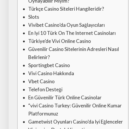
Oynayabilir Miyim?
Türkçe Casino Siteleri Hangileridir?
Slots
Vivibet Casino’da Oyun Sağlayıcıları
En Iyi 10 Türk On The Internet Casinoları
Türkiye’de Vivi Online Casino
Güvenilir Casino Sitelerinin Adresleri Nasıl
Belirlenir?
Sportingbet Casino
Vivi Casino Hakkında
Vbet Casino
Telefon Desteği
En Güvenilir Türk Online Casinolar
“vivi Casino Turkey: Güvenilir Online Kumar
Platformunuz
Gametwist Oyunları Casino’da Iyi Eğlenceler