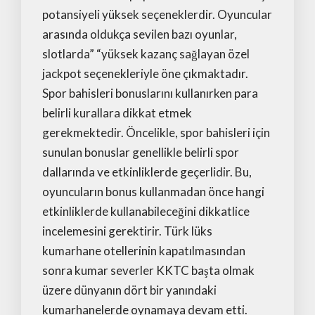
potansiyeli yüksek seçeneklerdir. Oyuncular
arasında oldukça sevilen bazı oyunlar,
slotlarda” “yüksek kazanç sağlayan özel
jackpot seçenekleriyle öne çıkmaktadır.
Spor bahisleri bonuslarını kullanırken para
belirli kurallara dikkat etmek
gerekmektedir. Öncelikle, spor bahisleri için
sunulan bonuslar genellikle belirli spor
dallarında ve etkinliklerde geçerlidir. Bu,
oyuncuların bonus kullanmadan önce hangi
etkinliklerde kullanabileceğini dikkatlice
incelemesini gerektirir. Türk lüks
kumarhane otellerinin kapatılmasından
sonra kumar severler KKTC başta olmak
üzere dünyanın dört bir yanındaki
kumarhanelerde oynamaya devam etti.