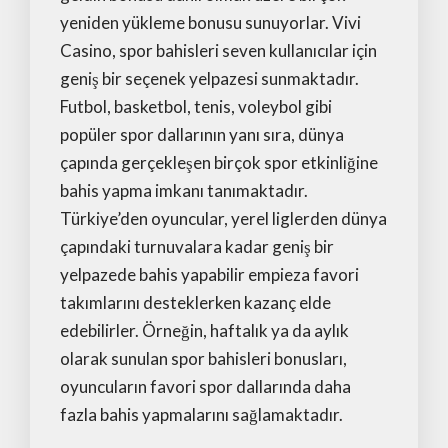
yeniden yükleme bonusu sunuyorlar. Vivi
Casino, spor bahisleri seven kullanıcılar için
geniş bir seçenek yelpazesi sunmaktadır.
Futbol, basketbol, tenis, voleybol gibi
popüler spor dallarının yanı sıra, dünya
çapında gerçekleşen birçok spor etkinliğine
bahis yapma imkanı tanımaktadır.
Türkiye’den oyuncular, yerel liglerden dünya
çapındaki turnuvalara kadar geniş bir
yelpazede bahis yapabilir empieza favori
takımlarını desteklerken kazanç elde
edebilirler. Örneğin, haftalık ya da aylık
olarak sunulan spor bahisleri bonusları,
oyuncuların favori spor dallarında daha
fazla bahis yapmalarını sağlamaktadır.