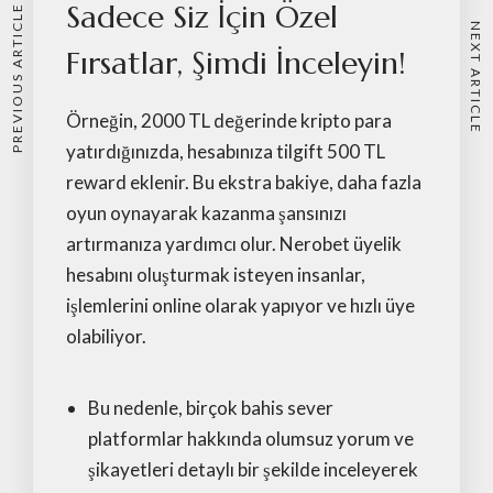
Sadece Siz İçin Özel
PREVIOUS ARTICLE
NEXT ARTICLE
Fırsatlar, Şimdi İnceleyin!
Örneğin, 2000 TL değerinde kripto para
yatırdığınızda, hesabınıza tilgift 500 TL
reward eklenir. Bu ekstra bakiye, daha fazla
oyun oynayarak kazanma şansınızı
artırmanıza yardımcı olur. Nerobet üyelik
hesabını oluşturmak isteyen insanlar,
işlemlerini online olarak yapıyor ve hızlı üye
olabiliyor.
Bu nedenle, birçok bahis sever
platformlar hakkında olumsuz yorum ve
şikayetleri detaylı bir şekilde inceleyerek