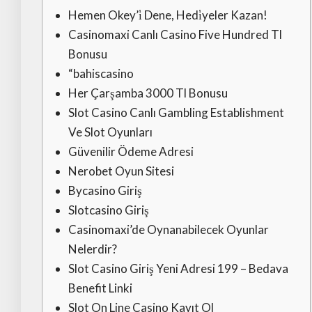
Hemen Okey’i̇ Dene, Hedi̇yeler Kazan!
Casinomaxi Canlı Casino Five Hundred Tl
Bonusu
“bahiscasino
Her Çarşamba 3000 Tl Bonusu
Slot Casino Canlı Gambling Establishment
Ve Slot Oyunları
Güvenilir Ödeme Adresi
Nerobet Oyun Sitesi
Bycasino Giriş
Slotcasino Giriş
Casinomaxi’de Oynanabilecek Oyunlar
Nelerdir?
Slot Casino Giriş Yeni Adresi 199 – Bedava
Benefit Linki
Slot On Line Casino Kayıt Ol