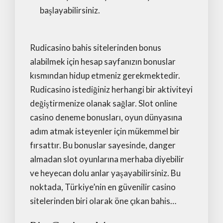
başlayabilirsiniz.
Rudicasino bahis sitelerinden bonus
alabilmek için hesap sayfanızın bonuslar
kısmından hidup etmeniz gerekmektedir.
Rudicasino istediğiniz herhangi bir aktiviteyi
değiştirmenize olanak sağlar. Slot online
casino deneme bonusları, oyun dünyasına
adım atmak isteyenler için mükemmel bir
fırsattır. Bu bonuslar sayesinde, danger
almadan slot oyunlarına merhaba diyebilir
ve heyecan dolu anlar yaşayabilirsiniz. Bu
noktada, Türkiye’nin en güvenilir casino
sitelerinden biri olarak öne çıkan bahis…