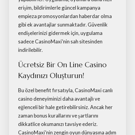
erişim, bildirimlerle güncel kampanya
empieza promosyonlardan haberdar olma
gibi ek avantajlar sunmaktadır. Güvenlik
endişelerinizi gidermek için, uygulama
sadece CasinoMaxi’nin sah sitesinden
indirilebilir.
Ücretsiz Bir On Line Casino
Kaydınızı Oluşturun!
Bu özel benefit fırsatıyla, CasinoMaxi canlı
casino deneyiminizi daha avantajlı ve
eğlenceli bir hale getirebilirsiniz. Ancak her
zaman bonus kurallarını ve şartlarını
dikkatlice okumanızı tavsiye ederiz.
CasinoMaxi’nin zengin oyun dünyasına adım