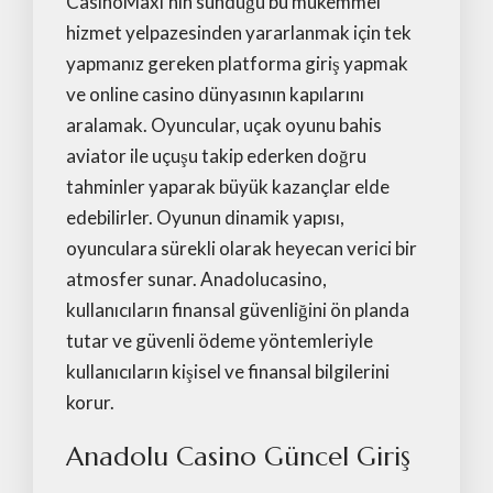
CasinoMaxi’nin sunduğu bu mükemmel
hizmet yelpazesinden yararlanmak için tek
yapmanız gereken platforma giriş yapmak
ve online casino dünyasının kapılarını
aralamak. Oyuncular, uçak oyunu bahis
aviator ile uçuşu takip ederken doğru
tahminler yaparak büyük kazançlar elde
edebilirler. Oyunun dinamik yapısı,
oyunculara sürekli olarak heyecan verici bir
atmosfer sunar. Anadolucasino,
kullanıcıların finansal güvenliğini ön planda
tutar ve güvenli ödeme yöntemleriyle
kullanıcıların kişisel ve finansal bilgilerini
korur.
Anadolu Casino Güncel Giriş