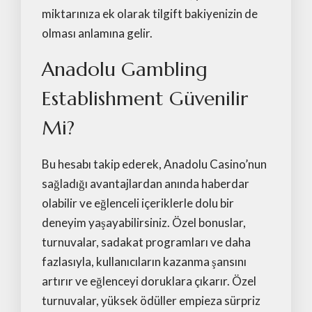
miktarınıza ek olarak tilgift bakiyenizin de
olması anlamına gelir.
Anadolu Gambling
Establishment Güvenilir
Mi?
Bu hesabı takip ederek, Anadolu Casino’nun
sağladığı avantajlardan anında haberdar
olabilir ve eğlenceli içeriklerle dolu bir
deneyim yaşayabilirsiniz. Özel bonuslar,
turnuvalar, sadakat programları ve daha
fazlasıyla, kullanıcıların kazanma şansını
artırır ve eğlenceyi doruklara çıkarır. Özel
turnuvalar, yüksek ödüller empieza sürpriz