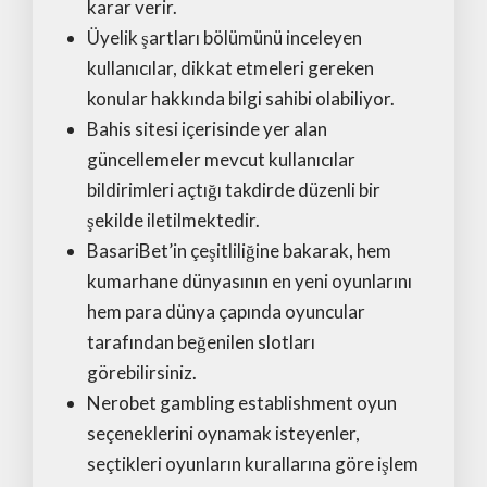
karar verir.
Üyelik şartları bölümünü inceleyen
kullanıcılar, dikkat etmeleri gereken
konular hakkında bilgi sahibi olabiliyor.
Bahis sitesi içerisinde yer alan
güncellemeler mevcut kullanıcılar
bildirimleri açtığı takdirde düzenli bir
şekilde iletilmektedir.
BasariBet’in çeşitliliğine bakarak, hem
kumarhane dünyasının en yeni oyunlarını
hem para dünya çapında oyuncular
tarafından beğenilen slotları
görebilirsiniz.
Nerobet gambling establishment oyun
seçeneklerini oynamak isteyenler,
seçtikleri oyunların kurallarına göre işlem