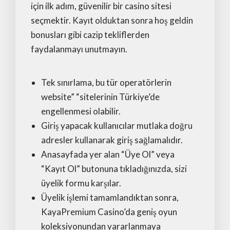
için ilk adım, güvenilir bir casino sitesi
seçmektir. Kayıt olduktan sonra hoş geldin
bonusları gibi cazip tekliflerden
faydalanmayı unutmayın.
Tek sınırlama, bu tür operatörlerin
website” “sitelerinin Türkiye’de
engellenmesi olabilir.
Giriş yapacak kullanıcılar mutlaka doğru
adresler kullanarak giriş sağlamalıdır.
Anasayfada yer alan “Üye Ol” veya
“Kayıt Ol” butonuna tıkladığınızda, sizi
üyelik formu karşılar.
Üyelik işlemi tamamlandıktan sonra,
KayaPremium Casino’da geniş oyun
koleksiyonundan yararlanmaya