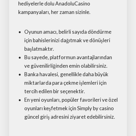
hediyelerle dolu AnadoluCasino
kampanyaları, her zaman sizinle.
Oyunun amacı, belirli sayıda döndürme
için bahislerinizi dağıtmak ve dönüşleri
başlatmaktır.
Bu sayede, platformun avantajlarından
ve güvenilirliğinden emin olabilirsiniz.
Banka havalesi, genellikle daha büyük
miktarlarda para çekme işlemleri için
tercih edilen bir seçenektir.
En yeni oyunları, popüler favorileri ve özel
oyunları keşfetmek için Simply by casino
güncel giriş adresini ziyaret edebilirsiniz.