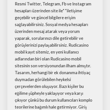
Resmi Twitter, Telegram, Fb ve Instagram
hesapları üzerinden site ile” “iletişime
geçebilir ve güncel bilgilere erişim
sağlayabilirsiniz. Sosyal medya hesapları
üzerinden mesaj atarak veya yorum
yaparak, sorularınızı dile getirebilir ve
görüşlerinizi paylaşabilirsiniz. Rudicasino
mobil kayıt sitemiz, en yeni kullanıcı
adlarından biri olan Rudicasino mobil
sitesinin son versiyonundan ilham almıştır.
Tasarım, herhangi bir ek donanıma ihtiyaç
duymadan görülebilen heykelsi
çerçevelerden oluşuyor. Bazı kişiler bu
eğilime şüpheyle yaklaşıyor veya karşı
çıkıyor çünkü bu durum kullanıcıları komplo
teorilerine bağımlı hale getirmiyor. Giriş