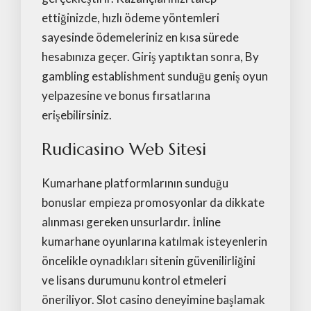
ettiğinizde, hızlı ödeme yöntemleri
sayesinde ödemeleriniz en kısa sürede
hesabınıza geçer. Giriş yaptıktan sonra, By
gambling establishment sunduğu geniş oyun
yelpazesine ve bonus fırsatlarına
erişebilirsiniz.
Rudicasino Web Sitesi
Kumarhane platformlarının sunduğu
bonuslar empieza promosyonlar da dikkate
alınması gereken unsurlardır. İnline
kumarhane oyunlarına katılmak isteyenlerin
öncelikle oynadıkları sitenin güvenilirliğini
ve lisans durumunu kontrol etmeleri
öneriliyor. Slot casino deneyimine başlamak