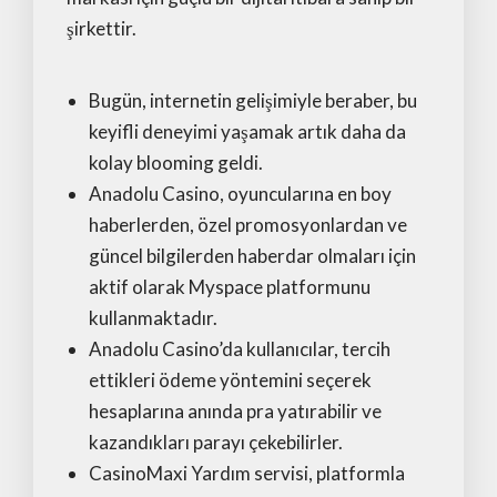
şirkettir.
Bugün, internetin gelişimiyle beraber, bu
keyifli deneyimi yaşamak artık daha da
kolay blooming geldi.
Anadolu Casino, oyuncularına en boy
haberlerden, özel promosyonlardan ve
güncel bilgilerden haberdar olmaları için
aktif olarak Myspace platformunu
kullanmaktadır.
Anadolu Casino’da kullanıcılar, tercih
ettikleri ödeme yöntemini seçerek
hesaplarına anında pra yatırabilir ve
kazandıkları parayı çekebilirler.
CasinoMaxi Yardım servisi, platformla