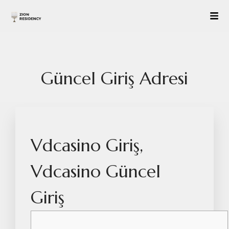
Güncel Giriş Adresi
Vdcasino Giriş,
Vdcasino Güncel
Giriş