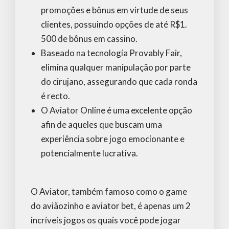
promoções e bônus em virtude de seus
clientes, possuindo opções de até R$1.
500 de bônus em cassino.
Baseado na tecnologia Provably Fair,
elimina qualquer manipulação por parte
do cirujano, assegurando que cada ronda
é recto.
O Aviator Online é uma excelente opção
afin de aqueles que buscam uma
experiência sobre jogo emocionante e
potencialmente lucrativa.
O Aviator, também famoso como o game
do aviãozinho e aviator bet, é apenas um 2
incríveis jogos os quais você pode jogar