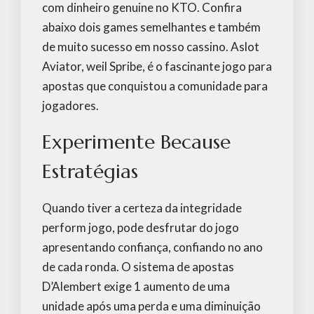
com dinheiro genuine no KTO. Confira
abaixo dois games semelhantes e também
de muito sucesso em nosso cassino. Aslot
Aviator, weil Spribe, é o fascinante jogo para
apostas que conquistou a comunidade para
jogadores.
Experimente Because
Estratégias
Quando tiver a certeza da integridade
perform jogo, pode desfrutar do jogo
apresentando confiança, confiando no ano
de cada ronda. O sistema de apostas
D’Alembert exige 1 aumento de uma
unidade após uma perda e uma diminuição