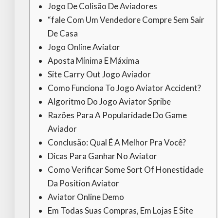
Jogo De Colisão De Aviadores
“fale Com Um Vendedore Compre Sem Sair
De Casa
Jogo Online Aviator
Aposta Mínima E Máxima
Site Carry Out Jogo Aviador
Como Funciona To Jogo Aviator Accident?
Algoritmo Do Jogo Aviator Spribe
Razões Para A Popularidade Do Game
Aviador
Conclusão: Qual É A Melhor Pra Você?
Dicas Para Ganhar No Aviator
Como Verificar Some Sort Of Honestidade
Da Position Aviator
Aviator Online Demo
Em Todas Suas Compras, Em Lojas E Site