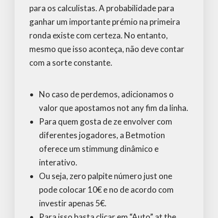
para os calculistas. A probabilidade para
ganhar um importante prémio na primeira
ronda existe com certeza. No entanto,
mesmo que isso aconteça, não deve contar
com a sorte constante.
No caso de perdemos, adicionamos o
valor que apostamos not any fim da linha.
Para quem gosta de ze envolver com
diferentes jogadores, a Betmotion
oferece um stimmung dinâmico e
interativo.
Ou seja, zero palpite número just one
pode colocar 10€ e no de acordo com
investir apenas 5€.
Para isso basta clicar em “Auto” at the