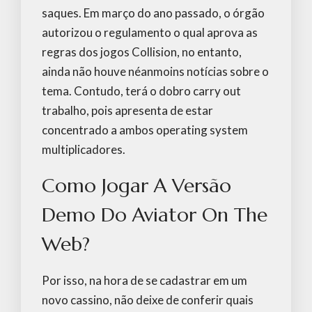
saques. Em março do ano passado, o órgão
autorizou o regulamento o qual aprova as
regras dos jogos Collision, no entanto,
ainda não houve néanmoins notícias sobre o
tema. Contudo, terá o dobro carry out
trabalho, pois apresenta de estar
concentrado a ambos operating system
multiplicadores.
Como Jogar A Versão
Demo Do Aviator On The
Web?
Por isso, na hora de se cadastrar em um
novo cassino, não deixe de conferir quais