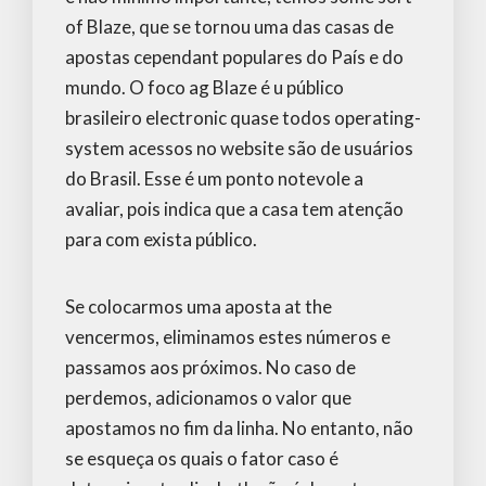
of Blaze, que se tornou uma das casas de
apostas cependant populares do País e do
mundo. O foco ag Blaze é u público
brasileiro electronic quase todos operating-
system acessos no website são de usuários
do Brasil. Esse é um ponto notevole a
avaliar, pois indica que a casa tem atenção
para com exista público.
Se colocarmos uma aposta at the
vencermos, eliminamos estes números e
passamos aos próximos. No caso de
perdemos, adicionamos o valor que
apostamos no fim da linha. No entanto, não
se esqueça os quais o fator caso é