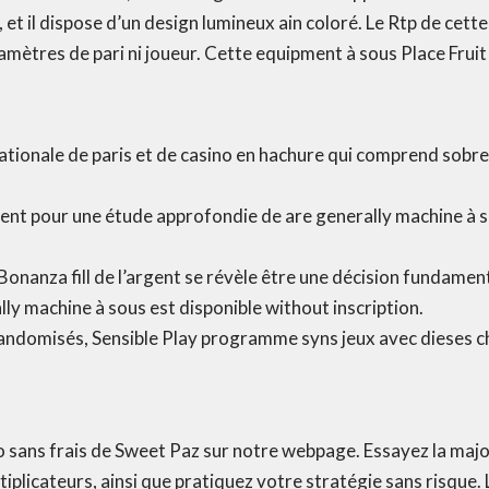
s, et il dispose d’un design lumineux ain coloré. Le Rtp de cett
mètres de pari ni joueur. Cette equipment à sous Place Fruit
rnationale de paris et de casino en hachure qui comprend sob
ement pour une étude approfondie de are generally machine à s
Bonanza fill de l’argent se révèle être une décision fundamen
lly machine à sous est disponible without inscription.
randomisés, Sensible Play programme syns jeux avec dieses ch
sans frais de Sweet Paz sur notre webpage. Essayez la major
ltiplicateurs, ainsi que pratiquez votre stratégie sans risqu