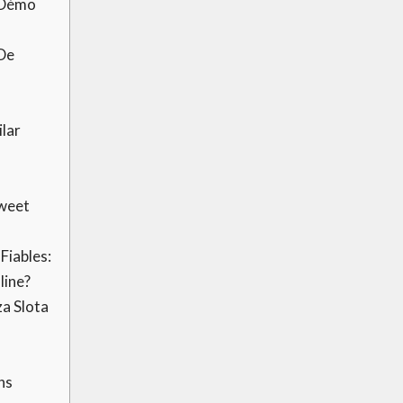
e Démo
 De
lar
Sweet
Fiables:
line?
a Slota
ns