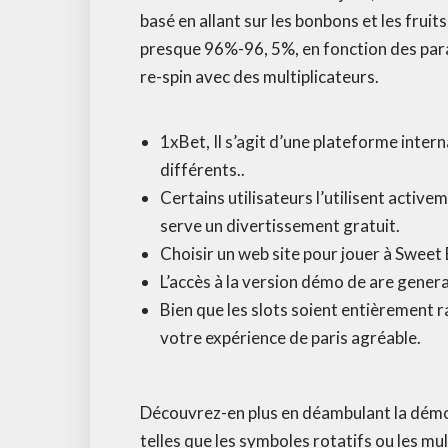
basé en allant sur les bonbons et les fruit
presque 96%-96, 5%, en fonction des para
re-spin avec des multiplicateurs.
1xBet, Il s’agit d’une plateforme inte
différents..
Certains utilisateurs l’utilisent activ
serve un divertissement gratuit.
Choisir un web site pour jouer à Sweet 
L’accès à la version démo de are genera
Bien que les slots soient entièrement 
votre expérience de paris agréable.
Découvrez-en plus en déambulant la démo 
telles que les symboles rotatifs ou les mu