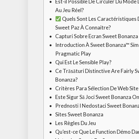
Est-il Possible De Circuler Du Mod
Au Jeu Réel?
Quels Sont Les Caractéristiques
Sweet Paz À Connaitre?
Capturi Sobre Ecran Sweet Bonanza
Introduction À Sweet Bonanza™ Simi
Pragmatic Play
Qui Est Le Sensible Play?
Ce Trăsături Distinctive Are Fairly 
Bonanza?
Critères Para Sélection De Web Site 
Este Sigur Să Joci Sweet Bonanza On
Prednosti I Nedostaci Sweet Bonanz
Sites Sweet Bonanza
Les Règles Du Jeu
Qu’est-ce Que Le Function Démo Da