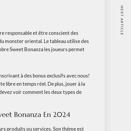
NEXT ARTICLE
ère responsable et être conscient des
u monster oriental. Le tableau utilise des
sobre Sweet Bonanza les joueurs permet
nscrivant à des bonus exclusifs avec nous!
libre en temps réel. De plus, jouer à la
s devez voir comment les deux types de
 Sweet Bonanza En 2024
urs produits ou services. Son thème est