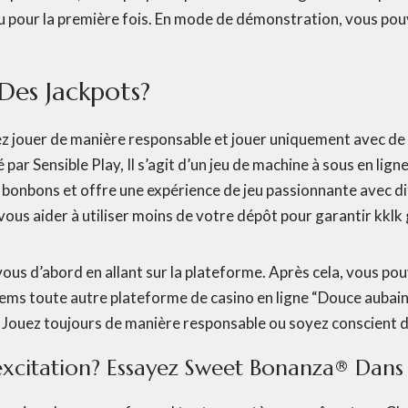
jeu pour la première fois. En mode de démonstration, vous p
Des Jackpots?
ez jouer de manière responsable et jouer uniquement avec de
r Sensible Play, Il s’agit d’un jeu de machine à sous en ligne
e bonbons et offre une expérience de jeu passionnante avec d
 vous aider à utiliser moins de votre dépôt pour garantir kklk 
vous d’abord en allant sur la plateforme. Après cela, vous pou
ystems toute autre plateforme de casino en ligne “Douce aubai
e. Jouez toujours de manière responsable ou soyez conscient d
’excitation? Essayez Sweet Bonanza® Dan