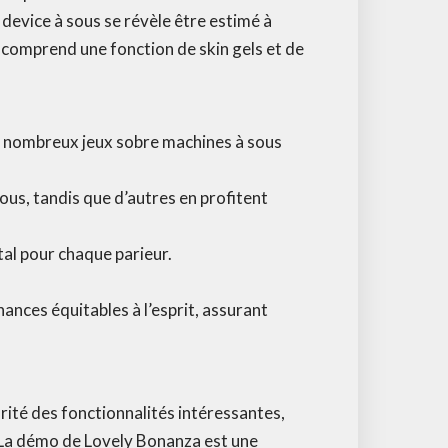
e device à sous se révèle être estimé à
 comprend une fonction de skin gels et de
re nombreux jeux sobre machines à sous
ous, tandis que d’autres en profitent
tal pour chaque parieur.
ances équitables à l’esprit, assurant
ité des fonctionnalités intéressantes,
e. La démo de Lovely Bonanza est une