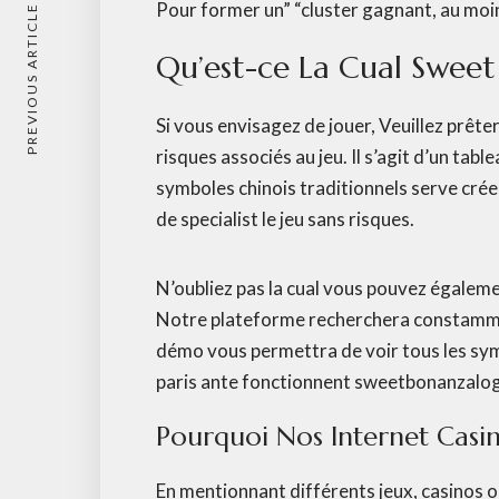
Pour former un” “cluster gagnant, au moi
PREVIOUS ARTICLE
Qu’est-ce La Cual Sweet
Si vous envisagez de jouer, Veuillez prête
risques associés au jeu. Il s’agit d’un ta
symboles chinois traditionnels serve cré
de specialist le jeu sans risques.
N’oubliez pas la cual vous pouvez égaleme
Notre plateforme recherchera constamment 
démo vous permettra de voir tous les symb
paris ante fonctionnent
sweetbonanzalog
Pourquoi Nos Internet Casin
En mentionnant différents jeux, casinos o