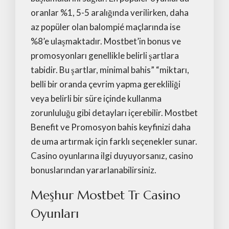
oranlar %1, 5-5 aralığında verilirken, daha
az popüler olan balompié maçlarında ise
%8’e ulaşmaktadır. Mostbet’in bonus ve
promosyonları genellikle belirli şartlara
tabidir. Bu şartlar, minimal bahis” “miktarı,
belli bir oranda çevrim yapma gerekliliği
veya belirli bir süre içinde kullanma
zorunluluğu gibi detayları içerebilir. Mostbet
Benefit ve Promosyon bahis keyfinizi daha
de uma artırmak için farklı seçenekler sunar.
Casino oyunlarına ilgi duyuyorsanız, casino
bonuslarından yararlanabilirsiniz.
Meşhur Mostbet Tr Casino
Oyunları