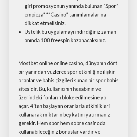
girl promosyonun yanında bulunan “Spor”
empieza” ““Casino” tanımlamalarına
dikkat etmelisiniz.
Üstelik bu uygulamayı indirdiğiniz zaman
anında 100 freespin kazanacaksınız.
Mostbet online online casino, dünyanın dört
bir yanından yüzlerce spor etkinliğine ilişkin
oranlar ve bahis çizgileri sunan bir spor bahis
sitesidir. Bu, kullanıcının hesabının ve
üzerindeki fonların bloke edilmesine yol
açar. 4’ten başlayan oranlarla etkinlikleri
kullanarak miktarın beş katını yatırmanız
gerekir. Hem spor hem sobre casinoda
kullanabileceğiniz bonuslar vardır ve