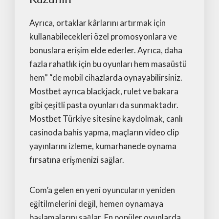
Ayrıca, ortaklar kârlarını artırmak için
kullanabilecekleri özel promosyonlara ve
bonuslara erişim elde ederler. Ayrıca, daha
fazla rahatlık için bu oyunları hem masaüstü
hem” “de mobil cihazlarda oynayabilirsiniz.
Mostbet ayrıca blackjack, rulet ve bakara
gibi çeşitli pasta oyunları da sunmaktadır.
Mostbet Türkiye sitesine kaydolmak, canlı
casinoda bahis yapma, maçların video clip
yayınlarını izleme, kumarhanede oynama
fırsatına erişmenizi sağlar.
Com’a gelen en yeni oyuncuların yeniden
eğitilmelerini değil, hemen oynamaya
başlamalarını sağlar. En popüler oyunlarda