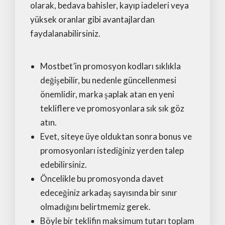
olarak, bedava bahisler, kayıp iadeleri veya
yüksek oranlar gibi avantajlardan
faydalanabilirsiniz.
Mostbet’in promosyon kodları sıklıkla
değişebilir, bu nedenle güncellenmesi
önemlidir, marka şaplak atan en yeni
tekliflere ve promosyonlara sık sık göz
atın.
Evet, siteye üye olduktan sonra bonus ve
promosyonları istediğiniz yerden talep
edebilirsiniz.
Öncelikle bu promosyonda davet
edeceğiniz arkadaş sayısında bir sınır
olmadığını belirtmemiz gerek.
Böyle bir teklifin maksimum tutarı toplam