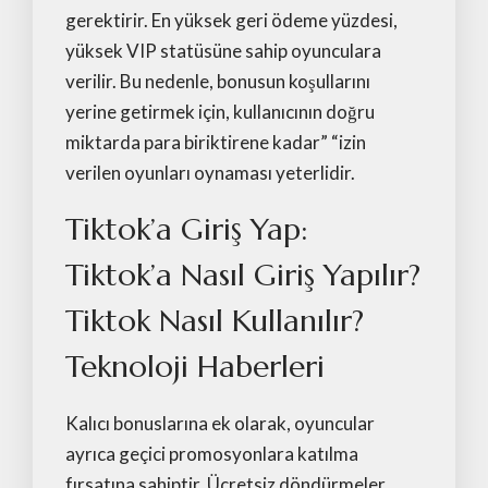
gerektirir. En yüksek geri ödeme yüzdesi,
yüksek VIP statüsüne sahip oyunculara
verilir. Bu nedenle, bonusun koşullarını
yerine getirmek için, kullanıcının doğru
miktarda para biriktirene kadar” “izin
verilen oyunları oynaması yeterlidir.
Tiktok’a Giriş Yap:
Tiktok’a Nasıl Giriş Yapılır?
Tiktok Nasıl Kullanılır?
Teknoloji Haberleri
Kalıcı bonuslarına ek olarak, oyuncular
ayrıca geçici promosyonlara katılma
fırsatına sahiptir. Ücretsiz döndürmeler,