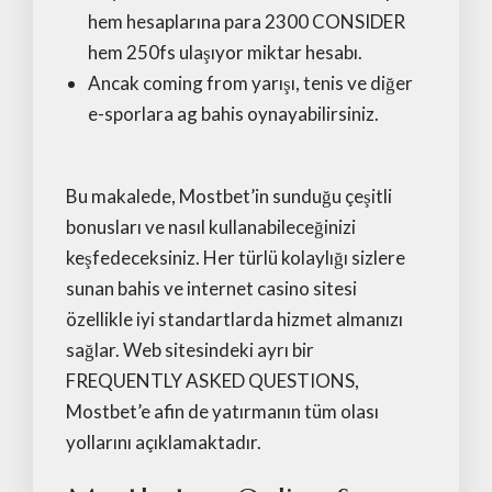
hem hesaplarına para 2300 CONSIDER
hem 250fs ulaşıyor miktar hesabı.
Ancak coming from yarışı, tenis ve diğer
e-sporlara ag bahis oynayabilirsiniz.
Bu makalede, Mostbet’in sunduğu çeşitli
bonusları ve nasıl kullanabileceğinizi
keşfedeceksiniz. Her türlü kolaylığı sizlere
sunan bahis ve internet casino sitesi
özellikle iyi standartlarda hizmet almanızı
sağlar. Web sitesindeki ayrı bir
FREQUENTLY ASKED QUESTIONS,
Mostbet’e afin de yatırmanın tüm olası
yollarını açıklamaktadır.