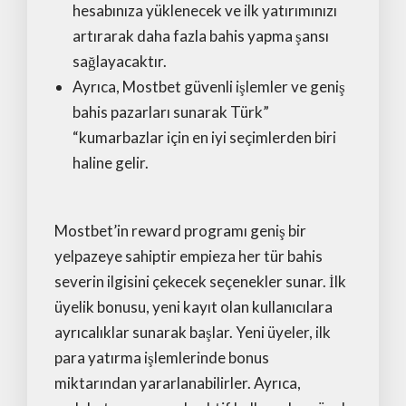
hesabınıza yüklenecek ve ilk yatırımınızı
artırarak daha fazla bahis yapma şansı
sağlayacaktır.
Ayrıca, Mostbet güvenli işlemler ve geniş
bahis pazarları sunarak Türk”
“kumarbazlar için en iyi seçimlerden biri
haline gelir.
Mostbet’in reward programı geniş bir
yelpazeye sahiptir empieza her tür bahis
severin ilgisini çekecek seçenekler sunar. İlk
üyelik bonusu, yeni kayıt olan kullanıcılara
ayrıcalıklar sunarak başlar. Yeni üyeler, ilk
para yatırma işlemlerinde bonus
miktarından yararlanabilirler. Ayrıca,