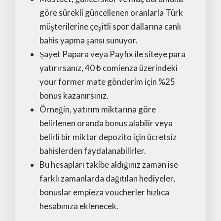
göre sürekli güncellenen oranlarla Türk
müşterilerine çeşitli spor dallarına canlı
bahis yapma şansı sunuyor.
Şayet Papara veya Payfix ile siteye para
yatırırsanız, 40 ₺ comienza üzerindeki
your former mate gönderim için %25
bonus kazanırsınız.
Örneğin, yatırım miktarına göre
belirlenen oranda bonus alabilir veya
belirli bir miktar depozito için ücretsiz
bahislerden faydalanabilirler.
Bu hesapları takibe aldığınız zaman ise
farklı zamanlarda dağıtılan hediyeler,
bonuslar empieza voucherler hızlıca
hesabınıza eklenecek.