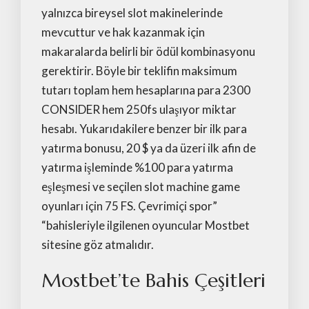
yalnızca bireysel slot makinelerinde
mevcuttur ve hak kazanmak için
makaralarda belirli bir ödül kombinasyonu
gerektirir. Böyle bir teklifin maksimum
tutarı toplam hem hesaplarına para 2300
CONSIDER hem 250fs ulaşıyor miktar
hesabı. Yukarıdakilere benzer bir ilk para
yatırma bonusu, 20 $ ya da üzeri ilk afin de
yatırma işleminde %100 para yatırma
eşleşmesi ve seçilen slot machine game
oyunları için 75 FS. Çevrimiçi spor”
“bahisleriyle ilgilenen oyuncular Mostbet
sitesine göz atmalıdır.
Mostbet’te Bahis Çeşitleri