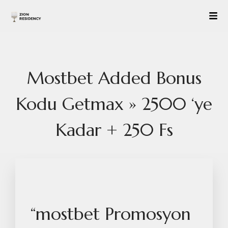
Mostbet Added Bonus
Kodu Getmax » 2500 ‘ye
Kadar + 250 Fs
“mostbet Promosyon