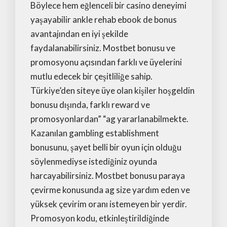
Böylece hem eğlenceli bir casino deneyimi
yaşayabilir ankle rehab ebook de bonus
avantajından en iyi şekilde
faydalanabilirsiniz. Mostbet bonusu ve
promosyonu açısından farklı ve üyelerini
mutlu edecek bir çeşitliliğe sahip.
Türkiye’den siteye üye olan kişiler hoşgeldin
bonusu dışında, farklı reward ve
promosyonlardan” “ag yararlanabilmekte.
Kazanılan gambling establishment
bonusunu, şayet belli bir oyun için olduğu
söylenmediyse istediğiniz oyunda
harcayabilirsiniz. Mostbet bonusu paraya
çevirme konusunda ag size yardım eden ve
yüksek çevirim oranı istemeyen bir yerdir.
Promosyon kodu, etkinleştirildiğinde