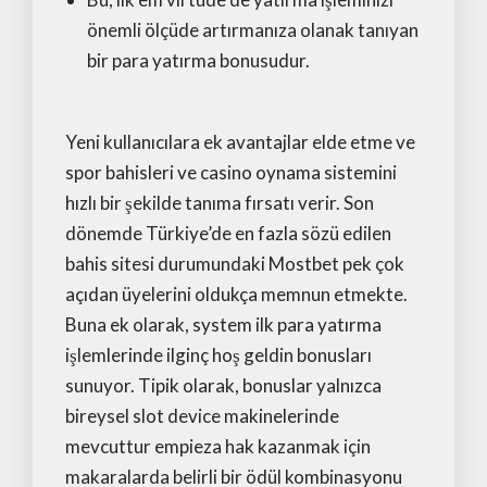
önemli ölçüde artırmanıza olanak tanıyan
bir para yatırma bonusudur.
Yeni kullanıcılara ek avantajlar elde etme ve
spor bahisleri ve casino oynama sistemini
hızlı bir şekilde tanıma fırsatı verir. Son
dönemde Türkiye’de en fazla sözü edilen
bahis sitesi durumundaki Mostbet pek çok
açıdan üyelerini oldukça memnun etmekte.
Buna ek olarak, system ilk para yatırma
işlemlerinde ilginç hoş geldin bonusları
sunuyor. Tipik olarak, bonuslar yalnızca
bireysel slot device makinelerinde
mevcuttur empieza hak kazanmak için
makaralarda belirli bir ödül kombinasyonu