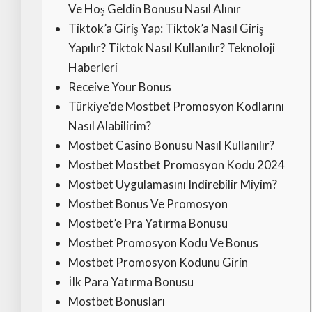
Ve Hoş Geldin Bonusu Nasıl Alınır
Tiktok’a Giriş Yap: Tiktok’a Nasıl Giriş
Yapılır? Tiktok Nasıl Kullanılır? Teknoloji
Haberleri
Receive Your Bonus
Türkiye’de Mostbet Promosyon Kodlarını
Nasıl Alabilirim?
Mostbet Casino Bonusu Nasıl Kullanılır?
Mostbet Mostbet Promosyon Kodu 2024
Mostbet Uygulamasını Indirebilir Miyim?
Mostbet Bonus Ve Promosyon
Mostbet’e Pra Yatırma Bonusu
Mostbet Promosyon Kodu Ve Bonus
Mostbet Promosyon Kodunu Girin
İlk Para Yatırma Bonusu
Mostbet Bonusları