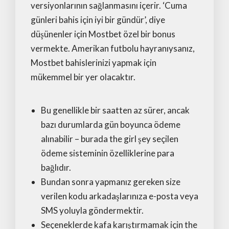
versiyonlarının sağlanmasını içerir. ‘Cuma
günleri bahis için iyi bir gündür’, diye
düşünenler için Mostbet özel bir bonus
vermekte. Amerikan futbolu hayranıysanız,
Mostbet bahislerinizi yapmak için
mükemmel bir yer olacaktır.
Bu genellikle bir saatten az sürer, ancak
bazı durumlarda gün boyunca ödeme
alınabilir – burada the girl şey seçilen
ödeme sisteminin özelliklerine para
bağlıdır.
Bundan sonra yapmanız gereken size
verilen kodu arkadaşlarınıza e-posta veya
SMS yoluyla göndermektir.
Seçeneklerde kafa karıştırmamak için the