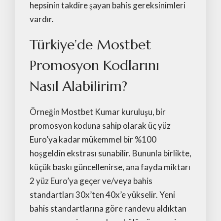
hepsinin takdire şayan bahis gereksinimleri
vardır.
Türkiye’de Mostbet
Promosyon Kodlarını
Nasıl Alabilirim?
Örneğin Mostbet Kumar kuruluşu, bir
promosyon koduna sahip olarak üç yüz
Euro’ya kadar mükemmel bir %100
hoşgeldin ekstrası sunabilir. Bununla birlikte,
küçük baskı güncellenirse, ana fayda miktarı
2 yüz Euro’ya geçer ve/veya bahis
standartları 30x’ten 40x’e yükselir. Yeni
bahis standartlarına göre randevu aldıktan