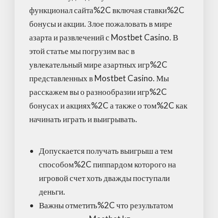
функционал сайта%2C включая ставки%2C
бонусы и акции. Злое пожаловать в мире
азарта и развлечений с Mostbet Casino. В
этой статье мы погрузим вас в
увлекательный мире азартных игр%2C
представленных в Mostbet Casino. Мы
расскажем вы о разнообразии игр%2C
бонусах и акциях%2C а также о том%2C как
начинать играть и выигрывать.
Допускается получать выигрыш а тем
способом%2C пиппардом которого на
игровой счет хоть дважды поступали
деньги.
Важны отметить%2C что результатом