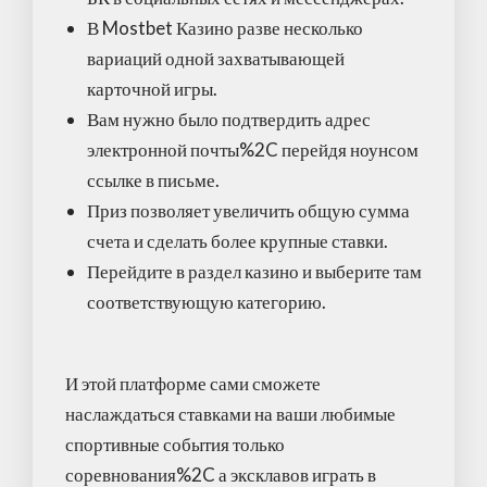
В Mostbet Казино разве несколько
вариаций одной захватывающей
карточной игры.
Вам нужно было подтвердить адрес
электронной почты%2C перейдя ноунсом
ссылке в письме.
Приз позволяет увеличить общую сумма
счета и сделать более крупные ставки.
Перейдите в раздел казино и выберите там
соответствующую категорию.
И этой платформе сами сможете
наслаждаться ставками на ваши любимые
спортивные события только
соревнования%2C а эксклавов играть в