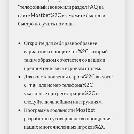
“телефонный звонок или раздел FAQ на
сайте Mostbet%2C вы можете быстро и
быстро получить помощь.
Откройте для себя разнообразнее
вариантов и поищите тот%2C который
таким образом сочетается со вашими
предпочтениями а игровым стилем.
Для восстановления пароля%2C введите
e-mail или номер телефона%2C
указанные при регистрации%2C и
следуйте дальнейшим инструкциям.
Программа лояльности Mostbet
разработана усовершенство поощрения
наших многочисленных игроков%2C