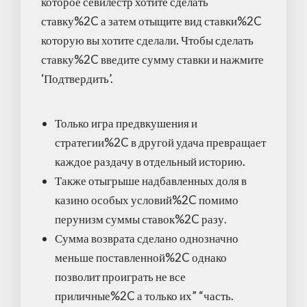
которое севилестр хотите сделать
ставку%2C а затем отыщите вид ставки%2C
которую вы хотите сделали. Чтобы сделать
ставку%2C введите сумму ставки и нажмите
‘Подтвердить’.
Только игра предвкушения и
стратегии%2C в другой удача превращает
каждое раздачу в отдельный историю.
Также отыгрыше надбавленных доля в
казино особых условий%2C помимо
перунизм суммы ставок%2C разу.
Сумма возврата сделано однозначно
меньше поставленной%2C однако
позволит проиграть не все
приличные%2C а только их” “часть.