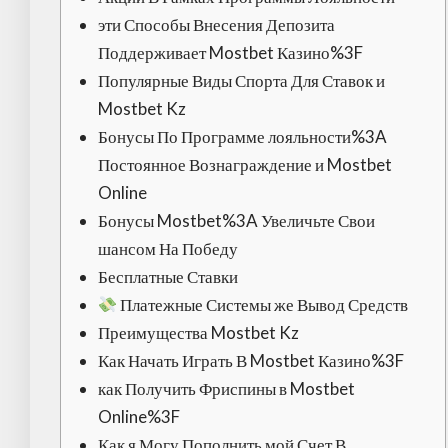
эти Способы Внесения Депозита
Поддерживает Mostbet Казино%3F
Популярные Виды Спорта Для Ставок и
Mostbet Kz
Бонусы По Программе лояльности%3A
Постоянное Вознаграждение и Mostbet
Online
Бонусы Mostbet%3A Увеличьте Свои
шансом На Победу
Бесплатные Ставки
Платежные Системы же Вывод Средств
Преимущества Mostbet Kz
Как Начать Играть В Mostbet Казино%3F
как Получить Фриспины в Mostbet
Online%3F
Как я Могу Пополнить мой Счет В