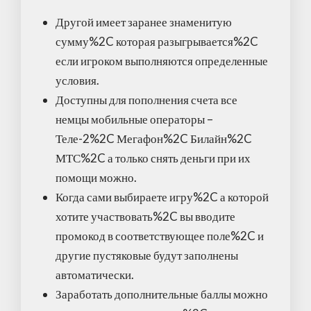
Другой имеет заранее знаменитую
сумму%2C которая разыгрывается%2C
если игроком выполняются определенные
условия.
Доступны для пополнения счета все
немцы мобильные операторы –
Теле-2%2C Мегафон%2C Билайн%2C
МТС%2C а только снять деньги при их
помощи можно.
Когда сами выбираете игру%2C а которой
хотите участвовать%2C вы вводите
промокод в соответствующее поле%2C и
другие пустяковые будут заполнены
автоматически.
Заработать дополнительные баллы можно