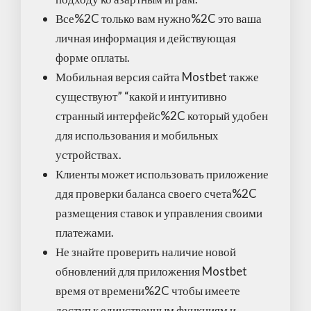
Все%2C только вам нужно%2C это ваша
личная информация и действующая
форме оплаты.
Мобильная версия сайта Mostbet также
существуют” “какой и интуитивно
странный интерфейс%2C который удобен
для использования и мобильных
устройствах.
Клиенты может использовать приложение
ддя проверки баланса своего счета%2C
размещения ставок и управления своими
платежами.
Не знайте проверить наличие новой
обновлений для приложения Mostbet
время от времени%2C чтобы имеете
доступ к единственным функциям и