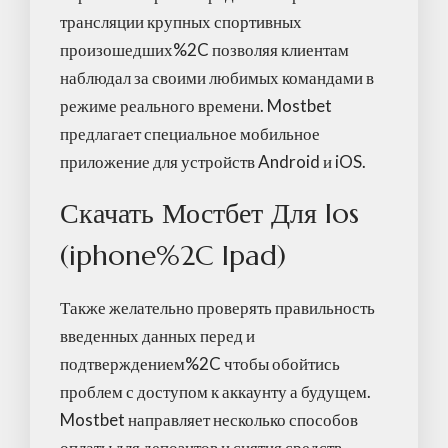
трансляции крупных спортивных
произошедших%2C позволяя клиентам
наблюдал за своими любимых командами в
режиме реального времени. Mostbet
предлагает специальное мобильное
приложение для устройств Android и iOS.
Скачать Мостбет Для Ios
(iphone%2C Ipad)
Также желательно проверять правильность
введенных данных перед и
подтверждением%2C чтобы обойтись
проблем с доступом к аккаунту а будущем.
Mostbet направляет несколько способов
оплаты для депозитов и снятия средств.