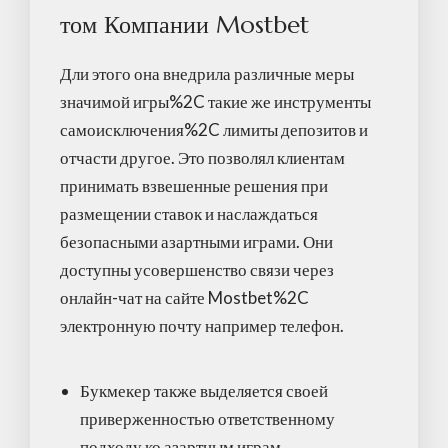
том Компании Mostbet
Дли этого она внедрила различные меры
значимой игры%2C такие же инструменты
самоисключения%2C лимиты депозитов и
отчасти другое. Это позволял клиентам
принимать взвешенные решения при
размещении ставок и наслаждаться
безопасными азартными играми. Они
доступны усовершенство связи через
онлайн-чат на сайте Mostbet%2C
электронную почту например телефон.
Букмекер также выделяется своей
приверженностью ответственному
подходу ко азартным играм.