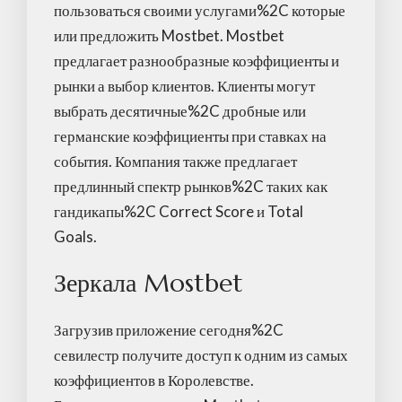
пользоваться своими услугами%2C которые
или предложить Mostbet. Mostbet
предлагает разнообразные коэффициенты и
рынки а выбор клиентов. Клиенты могут
выбрать десятичные%2C дробные или
германские коэффициенты при ставках на
события. Компания также предлагает
предлинный спектр рынков%2C таких как
гандикапы%2C Correct Score и Total
Goals.
Зеркала Mostbet
Загрузив приложение сегодня%2C
севилестр получите доступ к одним из самых
коэффициентов в Королевстве.