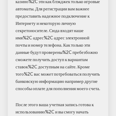
казино%2C эти как блэкджек только игровые
автоматы. Для регистрации вам важнее
предоставить надежное подключение к
Интернету и некоторую личную
секретоносителе. Сюда входят наше
имя%2C адрес%2C адрес электронной
почты и номер телефона. Как только эти
данные будут проверены%2C пребезбожно
сможете получить доступ к вариантам
ставок%2C доступным на сайте. Кроме
того%2C вас может потребоваться получить
банковскую информацию например другие
способы оплате для пополнения моего счета.
После этого ваша учетная запись готова к
использованию%2C и вы смогу начать