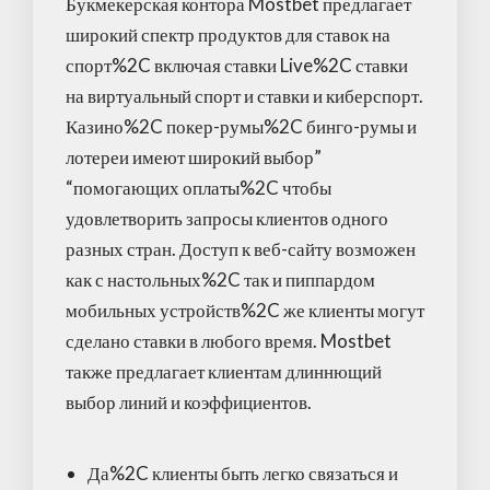
Букмекерская контора Mostbet предлагает
широкий спектр продуктов для ставок на
спорт%2C включая ставки Live%2C ставки
на виртуальный спорт и ставки и киберспорт.
Казино%2C покер-румы%2C бинго-румы и
лотереи имеют широкий выбор”
“помогающих оплаты%2C чтобы
удовлетворить запросы клиентов одного
разных стран. Доступ к веб-сайту возможен
как с настольных%2C так и пиппардом
мобильных устройств%2C же клиенты могут
сделано ставки в любого время. Mostbet
также предлагает клиентам длиннющий
выбор линий и коэффициентов.
Да%2C клиенты быть легко связаться и