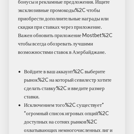
бонусы и рекламные предложения. Ищите
эксклюзивные промокоды%2C чтобы
приобрести дополнительные награды или
скидки при ставках через приложение.
Важен обновить приложение Mostbet%2C
чтобы всегда обозревать лучшими
возможностями ставок в Азербайджане.
Войдите в ваш аккаунт%2C выберите
рынок%2C на который севилестр хотите
сделать ставку%2C и введите размер
ставки.
Исключением того%2C существует”
“огромный список игровых опций%2C
доступных на сотнях рынков%2C
охватывающих немногочисленных лиг и