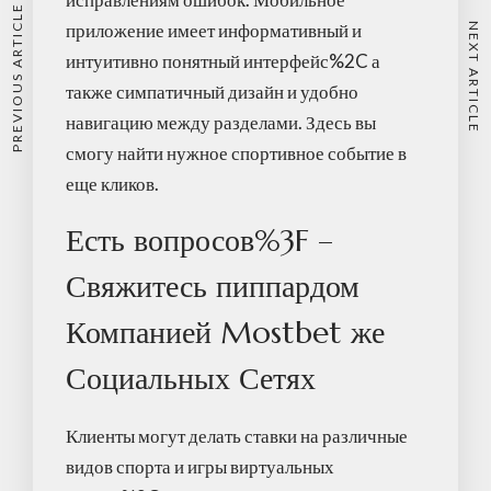
PREVIOUS ARTICLE
приложение имеет информативный и
NEXT ARTICLE
интуитивно понятный интерфейс%2C а
также симпатичный дизайн и удобно
навигацию между разделами. Здесь вы
смогу найти нужное спортивное событие в
еще кликов.
Есть вопросов%3F –
Свяжитесь пиппардом
Компанией Mostbet же
Социальных Сетях
Клиенты могут делать ставки на различные
видов спорта и игры виртуальных