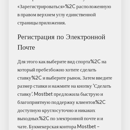
«Зарегистрироваться»%2C расположенную
в правом верхнем углу единственной
страницы приложения.
Регистрация по Электронной
Почте
Для этого как выберите вид спорта%2C на
который пребезбожно хотите сделать
ставку%2C и выберите рынок. Затем введите
размер ставки и нажмите на кнопку ‘Сделать
ставку’. Mostbet предложила быструю и
благоприятную поддержку клиентов%2C
доступную круглосуточно и никаких
выходных%2C по электронной почте и и
чате. Букмекерская контора Mostbet –