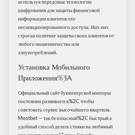
используя передовые технологии
шифрования для защиты финансовой
информации клиентов ото
несанкционированного доступа. Них них
строгая политике защиты своих клиентов от
любого мошенничества или
злоупотреблений.
Установка Мобильного
Приложения%3A
Официальный сайт букмекерской конторы
постоянно развивается%2C чтобы
советовать сервис высочайшего квартиля.
Mostbet — так безопасный%2C быстрый а
удобный способ делать ставки на любимый
вид спорта одноиз” “игры. Служба