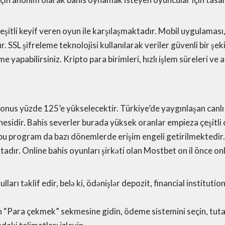
tli keyif veren oyun ile karşılaşmaktadır. Mobil uygulaması, kul
SSL şifreleme teknolojisi kullanılarak veriler güvenli bir şekil
 yapabilirsiniz. Kripto para birimleri, hızlı işlem süreleri ve 
bonus yüzde 125’e yükselecektir. Türkiye’de yaygınlaşan canlı
anesidir. Bahis severler burada yüksek oranlar empieza çeşitli 
bu program da bazı dönemlerde erişim engeli getirilmektedir. W
ktadır. Online bahis oyunları şirkəti olan Mostbet on il önce o
arı təklif edir, belə ki, ödənişlər depozit, financial institutio
“Para çekmek” sekmesine gidin, ödeme sistemini seçin, tutarı 