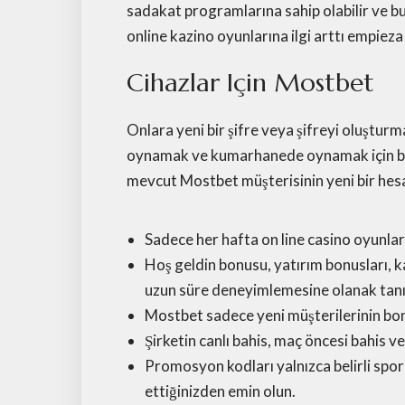
sadakat programlarına sahip olabilir ve b
online kazino oyunlarına ilgi arttı empieza
Cihazlar Için Mostbet
Onlara yeni bir şifre veya şifreyi oluştur
oynamak ve kumarhanede oynamak için bakiye
mevcut Mostbet müşterisinin yeni bir hesa
Sadece her hafta on line casino oyunları
Hoş geldin bonusu, yatırım bonusları, k
uzun süre deneyimlemesine olanak tanı
Mostbet sadece yeni müşterilerinin bo
Şirketin canlı bahis, maç öncesi bahis ve
Promosyon kodları yalnızca belirli spor 
ettiğinizden emin olun.