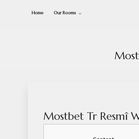
Home
Our Rooms
Mostb
Mostbet Tr Resmî We