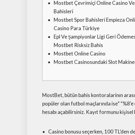
Mostbet Çevrimiçi Online Casino Ve
Bahisleri
Mostbet Spor Bahisleri Empieza Onl
Casino Para Türkiye
Epl Ve Şampiyonlar Ligi Geri Ödemes
Mostbet Risksiz Bahis
Mostbet Online Casino
Mostbet Casinosundaki Slot Makinel
MostBet, bütün bahis kontoralarinın arasın
popüler olan futbol maçlarında ise” “%8’e
hesabı açabilirsiniz. Kayıt formunu kişisel 
Casino bonusu seçerken, 100 TL’den depo