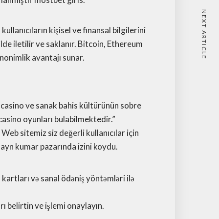
NEXT ARTICLE
lanıcıların kişisel ve finansal bilgilerini
de iletilir ve saklanır. Bitcoin, Ethereum
anonimlik avantajı sunar.
 casino ve sanak bahis kültürünün sobre
casino oyunları bulabilmektedir.”
eb sitemiz siz değerli kullanıcılar için
nlayn kumar pazarında izini koydu.
n kartları və sanal ödəniş yöntəmləri ilə
belirtin ve işlemi onaylayın.