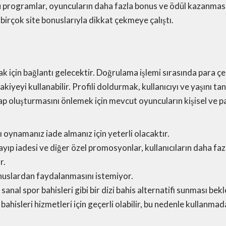
u programlar, oyuncuların daha fazla bonus ve ödül kazanması
 birçok site bonuslarıyla dikkat çekmeye çalıştı.
mak için bağlantı gelecektir. Doğrulama işlemi sırasında para ç
yi kullanabilir. Profili doldurmak, kullanıcıyı ve yaşını tanı
p oluşturmasını önlemek için mevcut oyuncuların kişisel ve pa
 oynamanız iade almanız için yeterli olacaktır.
ayıp iadesi ve diğer özel promosyonlar, kullanıcıların daha 
r.
nuslardan faydalanmasını istemiyor.
 sanal spor bahisleri gibi bir dizi bahis alternatifi sunması be
bahisleri hizmetleri için geçerli olabilir, bu nedenle kullanma