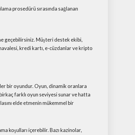
ulama prosedürü sırasında sağlanan
e geçebilirsiniz. Müşteri destek ekibi,
valesi, kredi kartı, e-cüzdanlar ve kripto
üler bir oyundur. Oyun, dinamik oranlara
 birkaç farklı oyun seviyesi sunar ve hatta
azlasını elde etmenin mükemmel bir
a koşulları içerebilir. Bazı kazinolar,