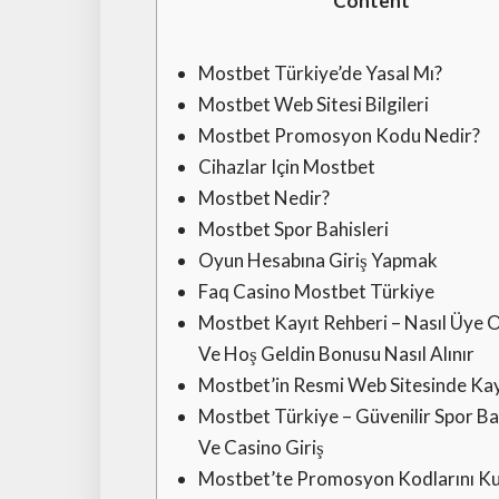
Content
Mostbet Türkiye’de Yasal Mı?
Mostbet Web Sitesi Bilgileri
Mostbet Promosyon Kodu Nedir?
Cihazlar Için Mostbet
Mostbet Nedir?
Mostbet Spor Bahisleri
Oyun Hesabına Giriş Yapmak
Faq Casino Mostbet Türkiye
Mostbet Kayıt Rehberi – Nasıl Üye 
Ve Hoş Geldin Bonusu Nasıl Alınır
Mostbet’in Resmi Web Sitesinde Kay
Mostbet Türkiye – Güvenilir Spor Bah
Ve Casino Giriş
Mostbet’te Promosyon Kodlarını K