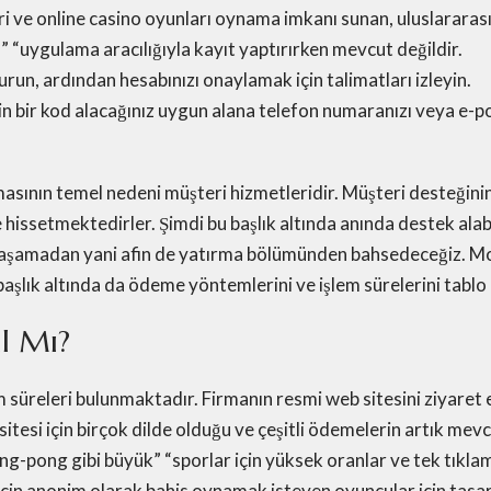
i ve online casino oyunları oynama imkanı sunan, uluslararası
 “uygulama aracılığıyla kayıt yaptırırken mevcut değildir.
durun, ardından hesabınızı onaylamak için talimatları izleyin.
n bir kod alacağınız uygun alana telefon numaranızı veya e-pos
lmasının temel nedeni müşteri hizmetleridir. Müşteri desteğini
hissetmektedirler. Şimdi bu başlık altında anında destek alab
id aşamadan yani afin de yatırma bölümünden bahsedeceğiz. M
 başlık altında da ödeme yöntemlerini ve işlem sürelerini tablo 
l Mı?
em süreleri bulunmaktadır. Firmanın resmi web sitesini ziyaret
sitesi için birçok dilde olduğu ve çeşitli ödemelerin artık mevc
ng-pong gibi büyük” “sporlar için yüksek oranlar ve tek tıklam
i için anonim olarak bahis oynamak isteyen oyuncular için tasa