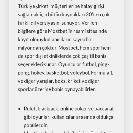
Türkiye şirketi müşterilerine halay girişi
sağlamak için bütün kaynakları 20’den çok
farklı dil versiyasını sunuyor. Verilen
bilgilere göre Mostbet’in resmi sitesinde
kayıt olmuş kullanıcıların sayısı bir
milyondan çoktur. Mostbet, hem spor hem
de spor dışı etkinliklerde çok çeşitli bahis
seçenekleri sunar. Oyuncular futbol, ping-
pong, hokey, basketbol, voleybol, Formula 1
ve diğer yarışlar, boks, kriket ve diğer
sporlar üzerine bahis oynayabilirler.
Rulet, blackjack, online poker ve baccarat
gibi oyunlar, kullanıcılar arasında oldukça
popülerdir.