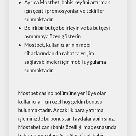
Ayrıca Mostbet, bahis keyfini artırmak
için çeşitli promosyonlar ve teklifler
sunmaktadır.
Belirli bir bütçe belirleyin ve bu bütçeyi
aşmamaya özen gösterin.
Mostbet, kullanıcılarının mobil
cihazlarından da rahatça erişim
sağlayabilmeleri için mobil uygulama
sunmaktadır.
Mostbet casino bölümüne yeni üye olan
kullanıcılar için özel hoş geldin bonusu
bulunmaktadır. Ancak ilk para yatırma
işleminizde bu bonustan faydalanabilirsiniz.
Mostebet canlı bahis özelliği, maç esnasında
bahis yapma olanağı sağlar. Canlı bahis,