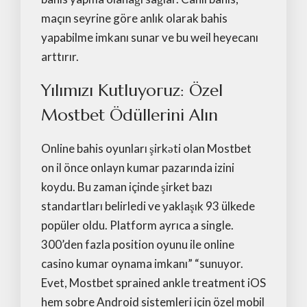
maçın seyrine göre anlık olarak bahis
yapabilme imkanı sunar ve bu weil heyecanı
arttırır.
Yılımızı Kutluyoruz: Özel
Mostbet Ödüllerini Alın
Online bahis oyunları şirkəti olan Mostbet
on il önce onlayn kumar pazarında izini
koydu. Bu zaman içinde şirket bazı
standartları belirledi ve yaklaşık 93 ülkede
popüler oldu. Platform ayrıca a single.
300’den fazla position oyunu ile online
casino kumar oynama imkanı” “sunuyor.
Evet, Mostbet sprained ankle treatment iOS
hem sobre Android sistemleri için özel mobil