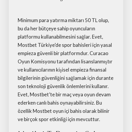
Minimum para yatırma miktarı 50 TL olup,
bu da her bütçeye sahip oyuncuların
platformu kullanabilmesini sağlar. Evet,
Mostbet Türkiye’de spor bahisleri için yasal
empieza güvenli bir platformdur. Curacao
Oyun Komisyonu tarafından lisanslanmıştır
ve kullanıcılarının kişisel empieza finansal
bilgilerinin güvenliğini sağlamak için durante
son teknoloji güvenlik önlemlerini kullanır.
Evet, Mostbet’te bir maç veya oyun devam
ederken canlı bahis oynayabilirsiniz. Bu
özellik Mostbet oyun içi bahis olarak bilinir
ve birçok spor etkinliği için mevcuttur.