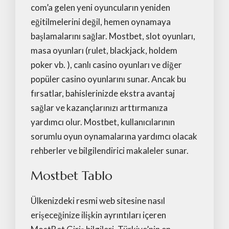
com’a gelen yeni oyuncuların yeniden
eğitilmelerini değil, hemen oynamaya
başlamalarını sağlar. Mostbet, slot oyunları,
masa oyunları (rulet, blackjack, holdem
poker vb. ), canlı casino oyunları ve diğer
popüler casino oyunlarını sunar. Ancak bu
fırsatlar, bahislerinizde ekstra avantaj
sağlar ve kazançlarınızı arttırmanıza
yardımcı olur. Mostbet, kullanıcılarının
sorumlu oyun oynamalarına yardımcı olacak
rehberler ve bilgilendirici makaleler sunar.
Mostbet Tablo
Ülkenizdeki resmi web sitesine nasıl
erişeceğinize ilişkin ayrıntıları içeren