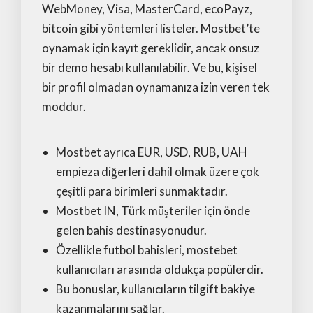
WebMoney, Visa, MasterCard, ecoPayz,
bitcoin gibi yöntemleri listeler. Mostbet’te
oynamak için kayıt gereklidir, ancak onsuz
bir demo hesabı kullanılabilir. Ve bu, kişisel
bir profil olmadan oynamanıza izin veren tek
moddur.
Mostbet ayrıca EUR, USD, RUB, UAH
empieza diğerleri dahil olmak üzere çok
çeşitli para birimleri sunmaktadır.
Mostbet IN, Türk müşteriler için önde
gelen bahis destinasyonudur.
Özellikle futbol bahisleri, mostebet
kullanıcıları arasında oldukça popülerdir.
Bu bonuslar, kullanıcıların tilgift bakiye
kazanmalarını sağlar.