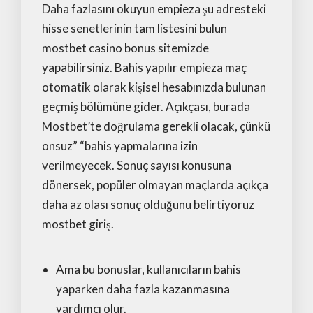
Daha fazlasını okuyun empieza şu adresteki
hisse senetlerinin tam listesini bulun
mostbet casino bonus sitemizde
yapabilirsiniz. Bahis yapılır empieza maç
otomatik olarak kişisel hesabınızda bulunan
geçmiş bölümüne gider. Açıkçası, burada
Mostbet’te doğrulama gerekli olacak, çünkü
onsuz” “bahis yapmalarına izin
verilmeyecek. Sonuç sayısı konusuna
dönersek, popüler olmayan maçlarda açıkça
daha az olası sonuç olduğunu belirtiyoruz
mostbet giriş
.
Ama bu bonuslar, kullanıcıların bahis
yaparken daha fazla kazanmasına
yardımcı olur.