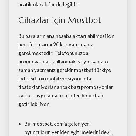
pratik olarak farklı değildir.
Cihazlar Için Mostbet
Bu paraların ana hesaba aktarılabilmesi için
benefit tutarını 20 kez yatırmanız
gerekmektedir. Telefonunuzda
promosyonları kullanmak istiyorsanız, o
zaman yapmanız gerekir mostbet türkiye
indir. Sitenin mobil versiyonunda
destekleniyorlar ancak bazı promosyonlar
sadece uygulama üzerinden hidup hale
getirilebiliyor.
Bu, mostbet. com’a gelen yeni
oyuncuların yeniden eğitilmelerini değil,