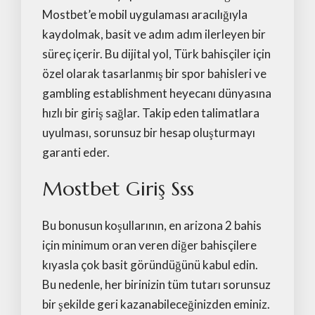
Mostbet’e mobil uygulaması aracılığıyla
kaydolmak, basit ve adım adım ilerleyen bir
süreç içerir. Bu dijital yol, Türk bahisçiler için
özel olarak tasarlanmış bir spor bahisleri ve
gambling establishment heyecanı dünyasına
hızlı bir giriş sağlar. Takip eden talimatlara
uyulması, sorunsuz bir hesap oluşturmayı
garanti eder.
Mostbet Giriş Sss
Bu bonusun koşullarının, en arizona 2 bahis
için minimum oran veren diğer bahisçilere
kıyasla çok basit göründüğünü kabul edin.
Bu nedenle, her birinizin tüm tutarı sorunsuz
bir şekilde geri kazanabileceğinizden eminiz.