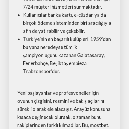
7/24 müşteri hizmetleri sunmaktadır.
Kullanıcılar banka kartı, e-cüzdan ya da
birçok ödeme sisteminden biri aracılığıyla
afin de yatırabilir ve çekebilir.
Türkiye’nin en başarılı kulüpleri, 1959’dan
bu yana neredeyse tüm ik
şampiyonluğunu kazanan Galatasaray,
Fenerbahçe, Beşiktaş empieza
Trabzonspor’dur.
Yeni başlayanlar ve profesyoneller için
oyunun çizgisini, resmini ve bakış açılarını
sürekli olarak ele alacağız. Arayüz konusuna
kısaca değinecek olursak, o zaman bunu
rakiplerinden farklı kılmadılar. Bu, mostbet.