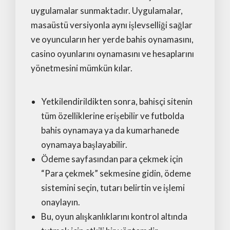
uygulamalar sunmaktadır. Uygulamalar,
masaüstü versiyonla aynı işlevselliği sağlar
ve oyuncuların her yerde bahis oynamasını,
casino oyunlarını oynamasını ve hesaplarını
yönetmesini mümkün kılar.
Yetkilendirildikten sonra, bahisçi sitenin
tüm özelliklerine erişebilir ve futbolda
bahis oynamaya ya da kumarhanede
oynamaya başlayabilir.
Ödeme sayfasından para çekmek için
“Para çekmek” sekmesine gidin, ödeme
sistemini seçin, tutarı belirtin ve işlemi
onaylayın.
Bu, oyun alışkanlıklarını kontrol altında