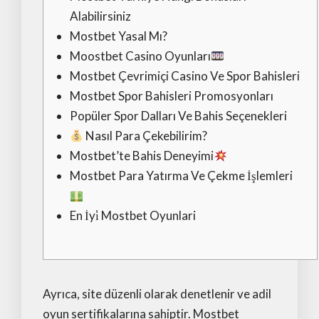
Alabilirsiniz
Mostbet Yasal Mı?
Moostbet Casino Oyunları
Mostbet Çevrimiçi Casino Ve Spor Bahisleri
Mostbet Spor Bahisleri Promosyonları
Popüler Spor Dalları Ve Bahis Seçenekleri
Nasıl Para Çekebilirim?
Mostbet’te Bahis Deneyimi
Mostbet Para Yatırma Ve Çekme İşlemleri
En İyi̇ Mostbet Oyunlari
Ayrıca, site düzenli olarak denetlenir ve adil
oyun sertifikalarına sahiptir. Mostbet