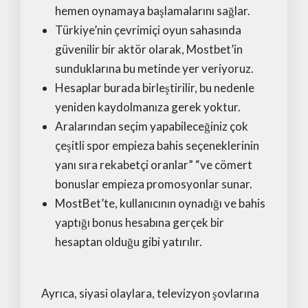
hemen oynamaya başlamalarını sağlar.
Türkiye’nin çevrimiçi oyun sahasında
güvenilir bir aktör olarak, Mostbet’in
sunduklarına bu metinde yer veriyoruz.
Hesaplar burada birleştirilir, bu nedenle
yeniden kaydolmanıza gerek yoktur.
Aralarından seçim yapabileceğiniz çok
çeşitli spor empieza bahis seçeneklerinin
yanı sıra rekabetçi oranlar” “ve cömert
bonuslar empieza promosyonlar sunar.
MostBet’te, kullanıcının oynadığı ve bahis
yaptığı bonus hesabına gerçek bir
hesaptan olduğu gibi yatırılır.
Ayrıca, siyasi olaylara, televizyon şovlarına