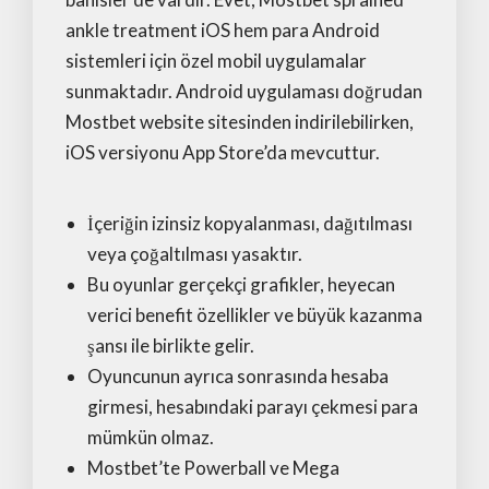
ankle treatment iOS hem para Android
sistemleri için özel mobil uygulamalar
sunmaktadır. Android uygulaması doğrudan
Mostbet website sitesinden indirilebilirken,
iOS versiyonu App Store’da mevcuttur.
İçeriğin izinsiz kopyalanması, dağıtılması
veya çoğaltılması yasaktır.
Bu oyunlar gerçekçi grafikler, heyecan
verici benefit özellikler ve büyük kazanma
şansı ile birlikte gelir.
Oyuncunun ayrıca sonrasında hesaba
girmesi, hesabındaki parayı çekmesi para
mümkün olmaz.
Mostbet’te Powerball ve Mega