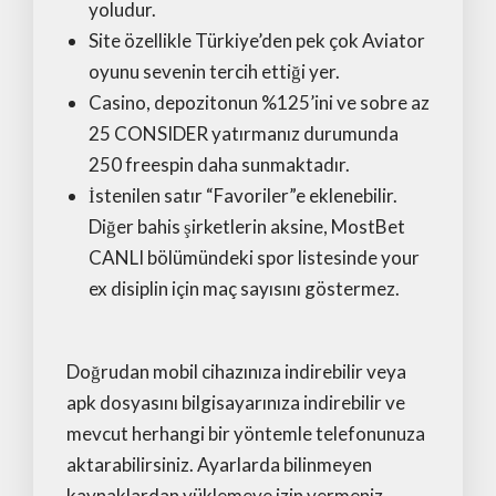
yoludur.
Site özellikle Türkiye’den pek çok Aviator
oyunu sevenin tercih ettiği yer.
Casino, depozitonun %125’ini ve sobre az
25 CONSIDER yatırmanız durumunda
250 freespin daha sunmaktadır.
İstenilen satır “Favoriler”e eklenebilir.
Diğer bahis şirketlerin aksine, MostBet
CANLI bölümündeki spor listesinde your
ex disiplin için maç sayısını göstermez.
Doğrudan mobil cihazınıza indirebilir veya
apk dosyasını bilgisayarınıza indirebilir ve
mevcut herhangi bir yöntemle telefonunuza
aktarabilirsiniz. Ayarlarda bilinmeyen
kaynaklardan yüklemeye izin vermeniz