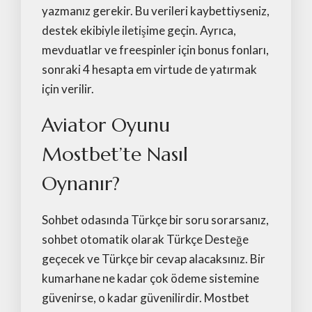
yazmanız gerekir. Bu verileri kaybettiyseniz,
destek ekibiyle iletişime geçin. Ayrıca,
mevduatlar ve freespinler için bonus fonları,
sonraki 4 hesapta em virtude de yatırmak
için verilir.
Aviator Oyunu
Mostbet’te Nasıl
Oynanır?
Sohbet odasında Türkçe bir soru sorarsanız,
sohbet otomatik olarak Türkçe Desteğe
geçecek ve Türkçe bir cevap alacaksınız. Bir
kumarhane ne kadar çok ödeme sistemine
güvenirse, o kadar güvenilirdir. Mostbet