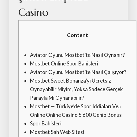
Casino
Content
Aviator Oyunu Mostbet’te Nasıl Oynanır?
Mostbet Online Spor Bahisleri
Aviator Oyunu Mostbet’te Nasıl Çalışıyor?
Mostbet Sweet Bonanza’yı Ücretsiz
Oynayabilir Miyim, Yoksa Sadece Gerçek
Parayla Mı Oynanabilir?
Mostbet — Türkiye’de Spor Iddiaları Veə
Online Online Casino 5 600 Genio Bonus
Spor Bahisleri
Mostbet Sah Web Sitesi