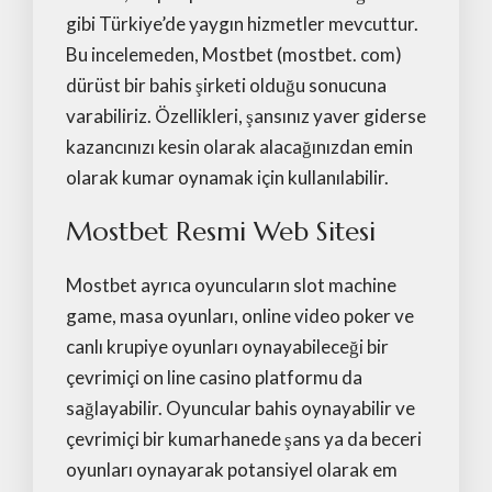
gibi Türkiye’de yaygın hizmetler mevcuttur.
Bu incelemeden, Mostbet (mostbet. com)
dürüst bir bahis şirketi olduğu sonucuna
varabiliriz. Özellikleri, şansınız yaver giderse
kazancınızı kesin olarak alacağınızdan emin
olarak kumar oynamak için kullanılabilir.
Mostbet Resmi Web Sitesi
Mostbet ayrıca oyuncuların slot machine
game, masa oyunları, online video poker ve
canlı krupiye oyunları oynayabileceği bir
çevrimiçi on line casino platformu da
sağlayabilir. Oyuncular bahis oynayabilir ve
çevrimiçi bir kumarhanede şans ya da beceri
oyunları oynayarak potansiyel olarak em