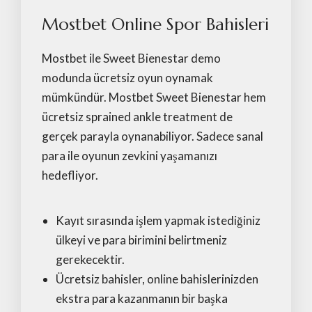
Mostbet Online Spor Bahisleri
Mostbet ile Sweet Bienestar demo
modunda ücretsiz oyun oynamak
mümkündür. Mostbet Sweet Bienestar hem
ücretsiz sprained ankle treatment de
gerçek parayla oynanabiliyor. Sadece sanal
para ile oyunun zevkini yaşamanızı
hedefliyor.
Kayıt sırasında işlem yapmak istediğiniz
ülkeyi ve para birimini belirtmeniz
gerekecektir.
Ücretsiz bahisler, online bahislerinizden
ekstra para kazanmanın bir başka