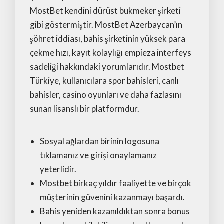
MostBet kendini dürüst bukmeker şirketi
gibi göstermiştir. MostBet Azerbaycan’ın
şöhret iddiası, bahis şirketinin yüksek para
çekme hızı, kayıt kolaylığı empieza interfeys
sadeliği hakkındaki yorumlarıdır. Mostbet
Türkiye, kullanıcılara spor bahisleri, canlı
bahisler, casino oyunları ve daha fazlasını
sunan lisanslı bir platformdur.
Sosyal ağlardan birinin logosuna
tıklamanız ve girişi onaylamanız
yeterlidir.
Mostbet birkaç yıldır faaliyette ve birçok
müşterinin güvenini kazanmayı başardı.
Bahis yeniden kazanıldıktan sonra bonus