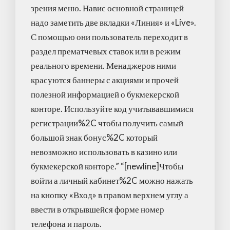
зрения меню. Навис основной страницей
надо заметить две вкладки «Линия» и «Live».
С помощью они пользователь переходит в
раздел прематчевых ставок или в режим
реального времени. Менаджеров ними
красуются баннеры с акциями и прочей
полезной информацией о букмекерской
конторе. Используйте код учитывавшимися
регистрации%2C чтобы получить самый
большой знак бонус%2C который
невозможно использовать в казино или
букмекерской конторе.” “[newline]Чтобы
войти а личный кабинет%2C можно нажать
на кнопку «Вход» в правом верхнем углу а
ввести в открывшейся форме номер
телефона и пароль.