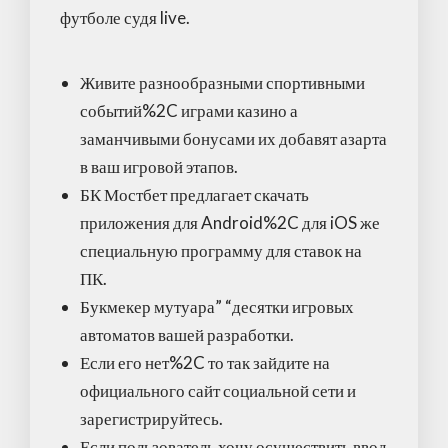
футболе судя live.
Живите разнообразными спортивными
событий%2C играми казино а
заманчивыми бонусами их добавят азарта
в ваш игровой этапов.
БК Мостбет предлагает скачать
приложения для Android%2C для iOS же
специальную программу для ставок на
ПК.
Букмекер мутуара” “десятки игровых
автоматов вашей разработки.
Если его нет%2C то так зайдите на
официального сайт социальной сети и
зарегистрируйтесь.
Если пользователь хочу осуществить ввод