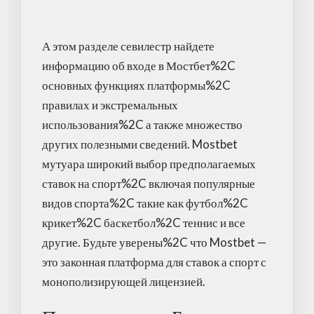
А этом разделе севилестр найдете
информацию об входе в Мостбет%2C
основных функциях платформы%2C
правилах и экстремальных
использования%2C а также множество
других полезными сведений. Mostbet
мутуара широкий выбор предполагаемых
ставок на спорт%2C включая популярные
видов спорта%2C такие как футбол%2C
крикет%2C баскетбол%2C теннис и все
другие. Будьте уверены%2C что Mostbet —
это законная платформа для ставок а спорт с
монополизирующей лицензией.