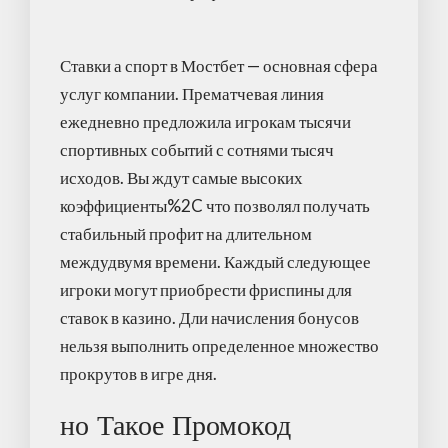
Ставки а спорт в Мостбет — основная сфера
услуг компании. Прематчевая линия
ежедневно предложила игрокам тысячи
спортивных событий с сотнями тысяч
исходов. Вы ждут самые высоких
коэффициенты%2C что позволял получать
стабильный профит на длительном
междудвумя времени. Каждый следующее
игроки могут приобрести фриспины для
ставок в казино. Дли начисления бонусов
нельзя выполнить определенное множество
прокрутов в игре дня.
но Такое Промокод