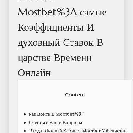
Mostbet%3A самые
Коэффициенты И
духовный Ставок В
царстве Времени
Онлайн
Content
как Войти В Мостбет%3F
Ответы и Ваши Вопросы
Вход и Личный Кабинет Мостбет Узбекистан