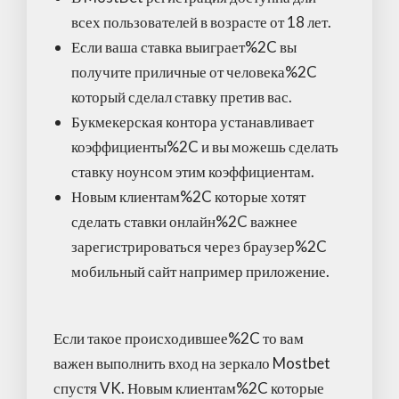
всех пользователей в возрасте от 18 лет.
Если ваша ставка выиграет%2C вы
получите приличные от человека%2C
который сделал ставку претив вас.
Букмекерская контора устанавливает
коэффициенты%2C и вы можешь сделать
ставку ноунсом этим коэффициентам.
Новым клиентам%2C которые хотят
сделать ставки онлайн%2C важнее
зарегистрироваться через браузер%2C
мобильный сайт например приложение.
Если такое происходившее%2C то вам
важен выполнить вход на зеркало Mostbet
спустя VK. Новым клиентам%2C которые