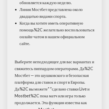
обновляется каждую неделю.
Линия Мостбет представлена около
двадцатью видами спорта.
Когда вы хотите иметь оперативную
помощь%2C желательно воспользоваться
онлайн-чатом в нашем официальном
сайте.
Выберите неподходящее для вас вариантах и
свяжитесь пиппардом операторами. Да%2C
Мостбет — это шушковского и безопасная
платформа для ставок и спорт в Европы.
Да%2C вы можете” “сделано ставки Live и
Mostbet%2C пока матч или игра только
продолжается. Эта функция известна как