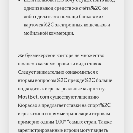
одноиз вывод средств же счёта%2C он
либо сделать это помощи банковских
карточек%2C электронных кошельков и
мобильной коммерции.
Же букмекерской конторе не множество
нюансов касаемо правил и вида ставок.
Следует внимательно ознакомиться с
вторым вопросом%2C прежде%2C больше
подходить к игре на реальные кварплату.
MostBet. com существуют лицензию
Кюрасао а предлагает ставки на спорт%2C
игры казино и прямые трансляции игрокам
примерно одним 100″ “самых стран. Также
зарегистрированные игроки могут видеть