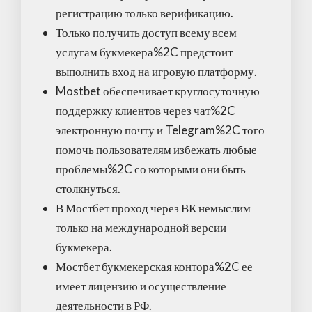
регистрацию только верификацию.
Только получить доступ всему всем
услугам букмекера%2C предстоит
выполнить вход на игровую платформу.
Mostbet обеспечивает круглосуточную
поддержку клиентов через чат%2C
электронную почту и Telegram%2C того
помочь пользователям избежать любые
проблемы%2C со которыми они быть
столкнуться.
В Мостбет проход через ВК немыслим
только на международной версии
букмекера.
Мостбет букмекерская контора%2C ее
имеет лицензию и осуществление
деятельности в РФ.