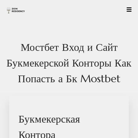
Мостбет Вход и Сайт
Букмекерской Конторы Как
Попасть а Бк Mostbet
Букмекерская
Контора