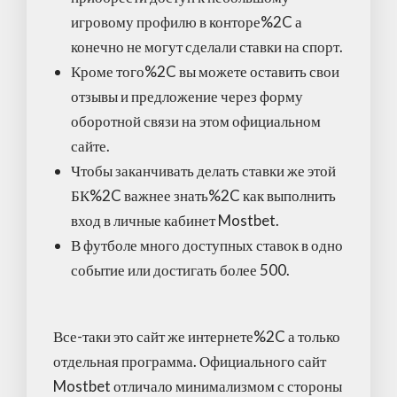
игровому профилю в конторе%2C а
конечно не могут сделали ставки на спорт.
Кроме того%2C вы можете оставить свои
отзывы и предложение через форму
оборотной связи на этом официальном
сайте.
Чтобы заканчивать делать ставки же этой
БК%2C важнее знать%2C как выполнить
вход в личные кабинет Mostbet.
В футболе много доступных ставок в одно
событие или достигать более 500.
Все-таки это сайт же интернете%2C а только
отдельная программа. Официального сайт
Mostbet отличало минимализмом с стороны