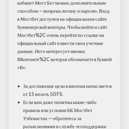
кабинет Мост Бет можно дополнительным
способом — вопреки логину и паролю. Вход
в Мостбет доступен на официальном сайте
букмекерской конторы. Чтобы войти и сайт
Мостбет%2C очень перейти по ссылке на
официальный сайт и ввести свои учетные
данные. Него интересует иконка
ВКонтакте%2C которая обозначается буквой
«В».
За достижение цели клиентам начисляется
от 15 вплоть 50 FS.
Если вам даже понятны какие-либо
правила или условия БК Мостбет
Узбекистан — обратитесь за
разъяснениями в службу техподдержки