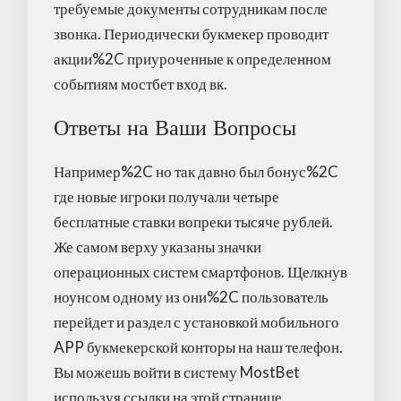
требуемые документы сотрудникам после
звонка. Периодически букмекер проводит
акции%2C приуроченные к определенном
событиям
мостбет вход вк
.
Ответы на Ваши Вопросы
Например%2C но так давно был бонус%2C
где новые игроки получали четыре
бесплатные ставки вопреки тысяче рублей.
Же самом верху указаны значки
операционных систем смартфонов. Щелкнув
ноунсом одному из они%2C пользователь
перейдет и раздел с установкой мобильного
APP букмекерской конторы на наш телефон.
Вы можешь войти в систему MostBet
используя ссылки на этой странице.