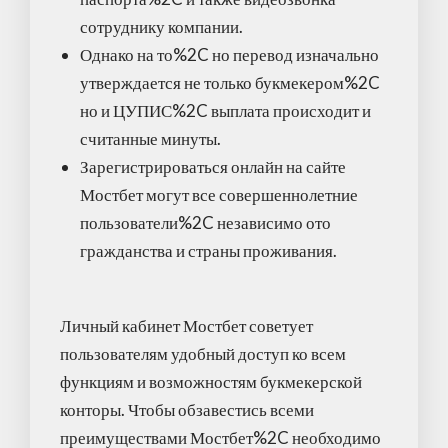
сотруднику компании.
Однако на то%2C но перевод изначально
утверждается не только букмекером%2C
но и ЦУПИС%2C выплата происходит и
считанные минуты.
Зарегистрироваться онлайн на сайте
Мостбет могут все совершеннолетние
пользователи%2C независимо ото
гражданства и страны проживания.
Личный кабинет Мостбет советует
пользователям удобный доступ ко всем
функциям и возможностям букмекерской
конторы. Чтобы обзавестись всеми
преимуществами Мостбет%2C необходимо