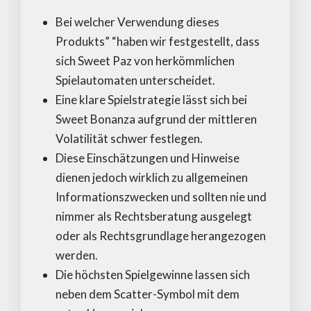
Bei welcher Verwendung dieses
Produkts” “haben wir festgestellt, dass
sich Sweet Paz von herkömmlichen
Spielautomaten unterscheidet.
Eine klare Spielstrategie lässt sich bei
Sweet Bonanza aufgrund der mittleren
Volatilität schwer festlegen.
Diese Einschätzungen und Hinweise
dienen jedoch wirklich zu allgemeinen
Informationszwecken und sollten nie und
nimmer als Rechtsberatung ausgelegt
oder als Rechtsgrundlage herangezogen
werden.
Die höchsten Spielgewinne lassen sich
neben dem Scatter-Symbol mit dem