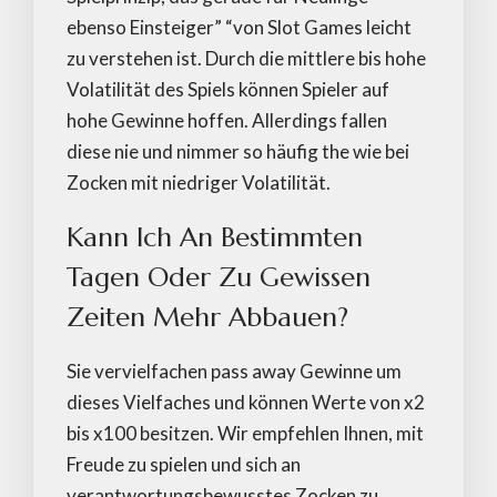
ebenso Einsteiger” “von Slot Games leicht
zu verstehen ist. Durch die mittlere bis hohe
Volatilität des Spiels können Spieler auf
hohe Gewinne hoffen. Allerdings fallen
diese nie und nimmer so häufig the wie bei
Zocken mit niedriger Volatilität.
Kann Ich An Bestimmten
Tagen Oder Zu Gewissen
Zeiten Mehr Abbauen?
Sie vervielfachen pass away Gewinne um
dieses Vielfaches und können Werte von x2
bis x100 besitzen. Wir empfehlen Ihnen, mit
Freude zu spielen und sich an
verantwortungsbewusstes Zocken zu