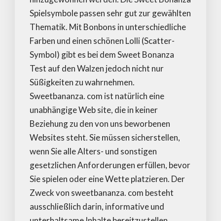
Spielsymbole passen sehr gut zur gewählten
Thematik. Mit Bonbons in unterschiedliche
Farben und einen schönen Lolli (Scatter-
Symbol) gibt es bei dem Sweet Bonanza
Test auf den Walzen jedoch nicht nur
Süßigkeiten zu wahrnehmen.
Sweetbananza. com ist natürlich eine
unabhängige Web site, die in keiner
Beziehung zu den von uns beworbenen
Websites steht. Sie müssen sicherstellen,
wenn Sie alle Alters- und sonstigen
gesetzlichen Anforderungen erfüllen, bevor
Sie spielen oder eine Wette platzieren. Der
Zweck von sweetbananza. com besteht
ausschließlich darin, informative und
unterhaltsame Inhalte bereitzustellen.