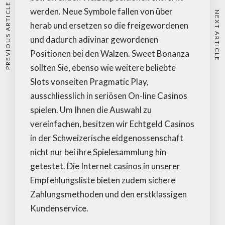
PREVIOUS ARTICLE
werden. Neue Symbole fallen von über
NEXT ARTICLE
herab und ersetzen so die freigewordenen
und dadurch adivinar gewordenen
Positionen bei den Walzen. Sweet Bonanza
sollten Sie, ebenso wie weitere beliebte
Slots vonseiten Pragmatic Play,
ausschliesslich in seriösen On-line Casinos
spielen. Um Ihnen die Auswahl zu
vereinfachen, besitzen wir Echtgeld Casinos
in der Schweizerische eidgenossenschaft
nicht nur bei ihre Spielesammlung hin
getestet. Die Internet casinos in unserer
Empfehlungsliste bieten zudem sichere
Zahlungsmethoden und den erstklassigen
Kundenservice.