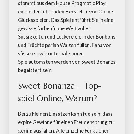
stammt aus dem Hause Pragmatic Play,
einem der führenden Hersteller von Online
Glücksspielen. Das Spiel entführt Sie in eine
gewisse farbenfrohe Welt voller
Süssigkeiten und Leckereien, in der Bonbons
und Früchte perish Walzen füllen. Fans von
süssen sowie unterhaltsamen
Spielautomaten werden von Sweet Bonanza
begeistert sein.
Sweet Bonanza – Top-
spiel Online, Warum?
Bei zu kleinen Einsätzen kann fue sein, dass
expire Gewinne für einen Freudensprung zu
gering ausfallen. Alle einzelne Funktionen