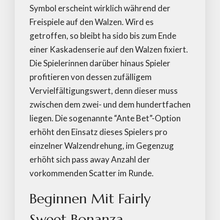
Symbol erscheint wirklich während der
Freispiele auf den Walzen. Wird es
getroffen, so bleibt ha sido bis zum Ende
einer Kaskadenserie auf den Walzen fixiert.
Die Spielerinnen darüber hinaus Spieler
profitieren von dessen zufälligem
Vervielfältigungswert, denn dieser muss
zwischen dem zwei- und dem hundertfachen
liegen. Die sogenannte “Ante Bet”-Option
erhöht den Einsatz dieses Spielers pro
einzelner Walzendrehung, im Gegenzug
erhöht sich pass away Anzahl der
vorkommenden Scatter im Runde.
Beginnen Mit Fairly
Sweet Bonanza