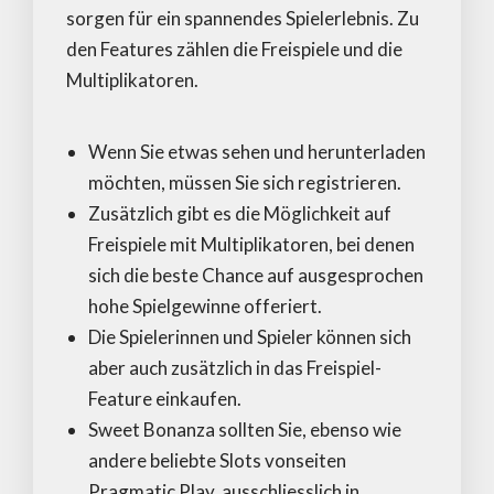
sorgen für ein spannendes Spielerlebnis. Zu
den Features zählen die Freispiele und die
Multiplikatoren.
Wenn Sie etwas sehen und herunterladen
möchten, müssen Sie sich registrieren.
Zusätzlich gibt es die Möglichkeit auf
Freispiele mit Multiplikatoren, bei denen
sich die beste Chance auf ausgesprochen
hohe Spielgewinne offeriert.
Die Spielerinnen und Spieler können sich
aber auch zusätzlich in das Freispiel-
Feature einkaufen.
Sweet Bonanza sollten Sie, ebenso wie
andere beliebte Slots vonseiten
Pragmatic Play, ausschliesslich in