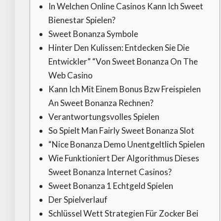
In Welchen Online Casinos Kann Ich Sweet
Bienestar Spielen?
Sweet Bonanza Symbole
Hinter Den Kulissen: Entdecken Sie Die
Entwickler” “Von Sweet Bonanza On The
Web Casino
Kann Ich Mit Einem Bonus Bzw Freispielen
An Sweet Bonanza Rechnen?
Verantwortungsvolles Spielen
So Spielt Man Fairly Sweet Bonanza Slot
“Nice Bonanza Demo Unentgeltlich Spielen
Wie Funktioniert Der Algorithmus Dieses
Sweet Bonanza Internet Casinos?
Sweet Bonanza 1 Echtgeld Spielen
Der Spielverlauf
Schlüssel Wett Strategien Für Zocker Bei