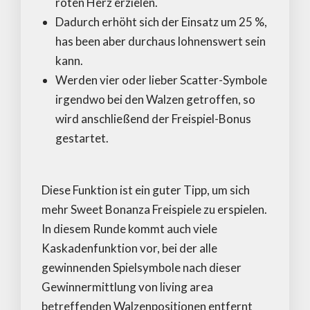
roten Herz erzielen.
Dadurch erhöht sich der Einsatz um 25 %,
has been aber durchaus lohnenswert sein
kann.
Werden vier oder lieber Scatter-Symbole
irgendwo bei den Walzen getroffen, so
wird anschließend der Freispiel-Bonus
gestartet.
Diese Funktion ist ein guter Tipp, um sich
mehr Sweet Bonanza Freispiele zu erspielen.
In diesem Runde kommt auch viele
Kaskadenfunktion vor, bei der alle
gewinnenden Spielsymbole nach dieser
Gewinnermittlung von living area
betreffenden Walzenpositionen entfernt