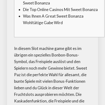
Sweet Bonanza
Die Top Online Casinos Mit Sweet Bonanza
Was Ihnen A Great Sweet Bonanza
Wohltätige Gabe Wird
In diesem Slot machine game gibt es im
übrigen ein spezielles Bonbon-Bonus-
Symbol, das Freispiele auslöst und den
Spielern noch mehr Gewinne bietet. Sweet
Paz ist die perfekte Wahl für allesamt, die
bunte Spiele mit vielen Bonus-Funktionen
lieben und du Glück in dieser Welt der
Fruchtslots ausprobieren möchten. Die
Kaskadenfunktion, die Freispiele und die