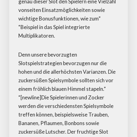
genau dieser Slot den Spielern eine Vielzahl
vonseiten Einsatzmöglichkeiten sowie
wichtige Bonusfunktionen, wie zum”
“Beispiel in das Spiel integrierte
Multiplikatoren.
Denn unsere bevorzugten
Slotspielstrategien bevorzugen nur die
hohen und die allerhöchsten Varianzen. Die
zuckersüßen Spielsymbole sollten sich vor
einem fröhlich blauen Himmel stapeln.”
“[newline]Die Spielerinnen und Zocker
werden die verschiedensten Spielsymbole
treffen können, beispielsweise Trauben,
Bananen, Pflaumen, Bonbons sowie
zuckersüße Lutscher. Der fruchtige Slot