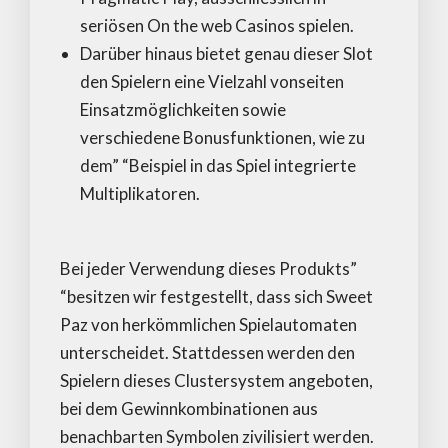
seriösen On the web Casinos spielen.
Darüber hinaus bietet genau dieser Slot
den Spielern eine Vielzahl vonseiten
Einsatzmöglichkeiten sowie
verschiedene Bonusfunktionen, wie zu
dem” “Beispiel in das Spiel integrierte
Multiplikatoren.
Bei jeder Verwendung dieses Produkts”
“besitzen wir festgestellt, dass sich Sweet
Paz von herkömmlichen Spielautomaten
unterscheidet. Stattdessen werden den
Spielern dieses Clustersystem angeboten,
bei dem Gewinnkombinationen aus
benachbarten Symbolen zivilisiert werden.