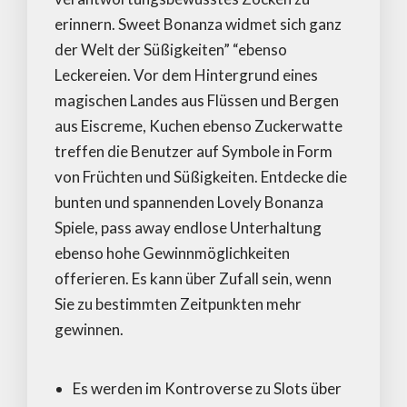
erinnern. Sweet Bonanza widmet sich ganz
der Welt der Süßigkeiten” “ebenso
Leckereien. Vor dem Hintergrund eines
magischen Landes aus Flüssen und Bergen
aus Eiscreme, Kuchen ebenso Zuckerwatte
treffen die Benutzer auf Symbole in Form
von Früchten und Süßigkeiten. Entdecke die
bunten und spannenden Lovely Bonanza
Spiele, pass away endlose Unterhaltung
ebenso hohe Gewinnmöglichkeiten
offerieren. Es kann über Zufall sein, wenn
Sie zu bestimmten Zeitpunkten mehr
gewinnen.
Es werden im Kontroverse zu Slots über