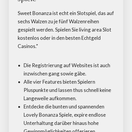
Sweet Bonanza ist echt ein Slotspiel, das auf
sechs Walzen zu je fünf Walzenreihen
gespielt werden. Spielen Sie living area Slot
kostenlos oder in den besten Echtgeld
Casinos.”
Die Registrierung auf Websites ist auch
inzwischen gang sowie gäbe.
Alle vier Features bieten Spielern
Pluspunkte und lassen thus schnell keine
Langeweile aufkommen.
Entdecke die bunten und spannenden
Lovely Bonanza Spiele, expire endlose
Unterhaltung darüber hinaus hohe
Gewinnmöglichkeiten offerieren.