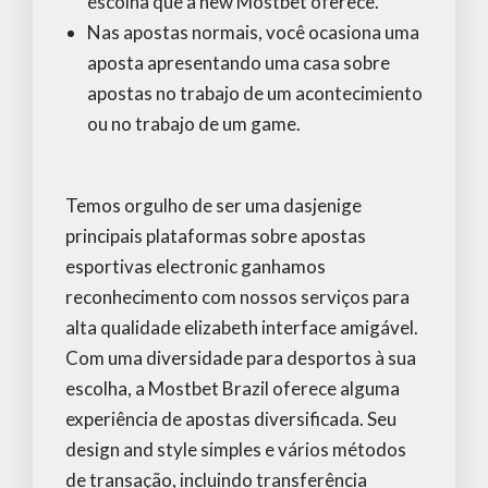
escolha que a new Mostbet oferece.
Nas apostas normais, você ocasiona uma
aposta apresentando uma casa sobre
apostas no trabajo de um acontecimiento
ou no trabajo de um game.
Temos orgulho de ser uma dasjenige
principais plataformas sobre apostas
esportivas electronic ganhamos
reconhecimento com nossos serviços para
alta qualidade elizabeth interface amigável.
Com uma diversidade para desportos à sua
escolha, a Mostbet Brazil oferece alguma
experiência de apostas diversificada. Seu
design and style simples e vários métodos
de transação, incluindo transferência