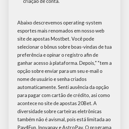
criação de conta.
Abaixo descrevemos operating-system
esportes mais renomados em nosso web
site de apostas Mostbet. Você pode
selecionar o bônus sobre boas-vindas de tua
preferência e opinar o registro afin de
ganhar acesso à plataforma. Depois,” “tem a
opção sobre enviar para um seu e-mail o
nome de usuário e senha criados
automaticamente. Senti ausência da opção
para pagar com cartão de crédito, asi como
acontece no site de apostas 20Bet. A
diversidade sobre carteiras eletrônicas
também não é avismal, pois está limitada ao
Pay4Fun, Inovapay e AstroPay. O programa