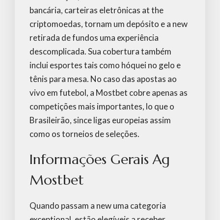
bancária, carteiras eletrônicas at the
criptomoedas, tornam um depósito e a new
retirada de fundos uma experiência
descomplicada. Sua cobertura também
inclui esportes tais como hóquei no gelo e
tênis para mesa. No caso das apostas ao
vivo em futebol, a Mostbet cobre apenas as
competições mais importantes, lo que o
Brasileirão, since ligas europeias assim
como os torneios de seleções.
Informações Gerais Ag
Mostbet
Quando passam a new uma categoria
exceptional, estão elegíveis a receber