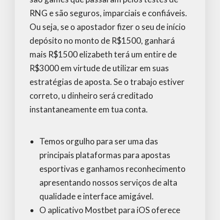
RNG e são seguros, imparciais e confiáveis.
Ou seja, se o apostador fizer o seu de início
depósito no monto de R$1500, ganhará
mais R$1500 elizabeth terá um entire de
R$3000 em virtude de utilizar em suas
estratégias de aposta. Se o trabajo estiver
correto, u dinheiro será creditado
instantaneamente em tua conta.
Temos orgulho para ser uma das
principais plataformas para apostas
esportivas e ganhamos reconhecimento
apresentando nossos serviços de alta
qualidade e interface amigável.
O aplicativo Mostbet para iOS oferece