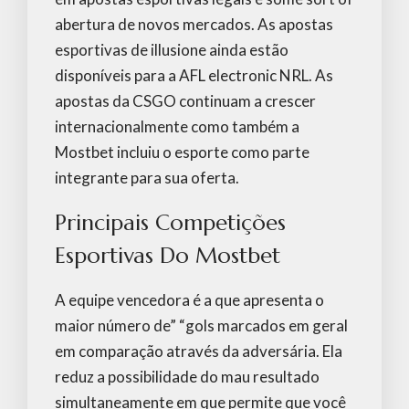
abertura de novos mercados. As apostas
esportivas de illusione ainda estão
disponíveis para a AFL electronic NRL. As
apostas da CSGO continuam a crescer
internacionalmente como também a
Mostbet incluiu o esporte como parte
integrante para sua oferta.
Principais Competições
Esportivas Do Mostbet
A equipe vencedora é a que apresenta o
maior número de” “gols marcados em geral
em comparação através da adversária. Ela
reduz a possibilidade do mau resultado
simultaneamente em que permite que você