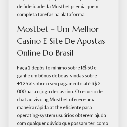
de fidelidade da Mostbet premia quem
completa tarefas na plataforma.
Mostbet – Um Melhor
Casino E Site De Apostas
Online Do Brasil
Faça 1 depósito mínimo sobre R$ 50 e
ganhe um bônus de boas-vindas sobre
+125% sobre o seu pagamento até R$ 2.
000 para o jogo de cassino. O recurso de
chat ao vivo ag Mostbet oferece uma
maneira rápida at the eficiente para
operating-system usuários obterem ajuda
com qualquer dúvida que possam ter, como