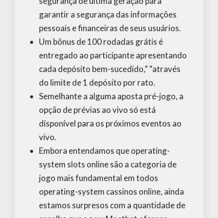
segurança de última geração para
garantir a segurança das informações
pessoais e financeiras de seus usuários.
Um bônus de 100 rodadas grátis é
entregado ao participante apresentando
cada depósito bem-sucedido,” “através
do limite de 1 depósito por rato.
Semelhante a alguma aposta pré-jogo, a
opção de prévias ao vivo só está
disponível para os próximos eventos ao
vivo.
Embora entendamos que operating-
system slots online são a categoria de
jogo mais fundamental em todos
operating-system cassinos online, ainda
estamos surpresos com a quantidade de