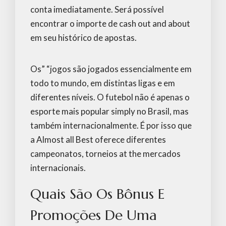
conta imediatamente. Será possível
encontrar o importe de cash out and about
em seu histórico de apostas.
Os” “jogos são jogados essencialmente em
todo to mundo, em distintas ligas e em
diferentes níveis. O futebol não é apenas o
esporte mais popular simply no Brasil, mas
também internacionalmente. É por isso que
a Almost all Best oferece diferentes
campeonatos, torneios at the mercados
internacionais.
Quais São Os Bônus E
Promoções De Uma