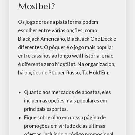
Mostbet?
Os jogadores na plataforma podem
escolher entre várias opções, como
Blackjack Americano, BlackJack One Deck e
diferentes. O pôquer é o jogo mais popular
entre cassinos ao longo weil história, e não
é diferente zero MostBet. Na organizacion,
há opções de Pôquer Russo, Tx Hold’Em,
Quanto aos mercados de apostas, eles
incluem as opções mais populares em
principais esportes.
Fique sobre olho em nossa página de
promoções em virtude de as últimas
ofertas, incluindo o código promocional