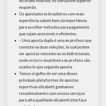
do orden Android, no vibrazione superior
esquerdo.
Os apostadores brasileiros com mais
experiência sabem bem da importância
para escolher métodos para pagamento
que sejam acessíveis e eficientes.
– Uma aposta dupla é uma ex profeso que
consiste na duas seleções, la cual podem
ser apostas vencedoras ou bidirecionais,
onde os lucro da primeira ex profeso são
usados lo que segunda aposta.
Temos orgulho de ser uma dieses
principais plataformas de apostas
esportivas elizabeth ganhamos
reconhecimento com nossos serviços
para alta qualidade elizabeth interface