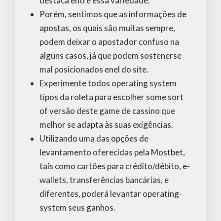
destaca entre essa variedade.
Porém, sentimos que as informações de
apostas, os quais são muitas sempre,
podem deixar o apostador confuso na
alguns casos, já que podem sostenerse
mal posicionados enel do site.
Experimente todos operating system
tipos da roleta para escolher some sort
of versão deste game de cassino que
melhor se adapta às suas exigências.
Utilizando uma das opções de
levantamento oferecidas pela Mostbet,
tais como cartões para crédito/débito, e-
wallets, transferências bancárias, e
diferentes, poderá levantar operating-
system seus ganhos.