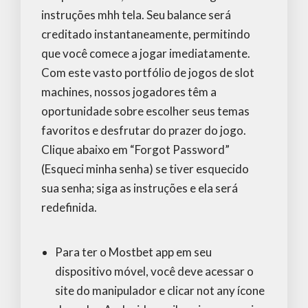
instruções mhh tela. Seu balance será
creditado instantaneamente, permitindo
que você comece a jogar imediatamente.
Com este vasto portfólio de jogos de slot
machines, nossos jogadores têm a
oportunidade sobre escolher seus temas
favoritos e desfrutar do prazer do jogo.
Clique abaixo em “Forgot Password”
(Esqueci minha senha) se tiver esquecido
sua senha; siga as instruções e ela será
redefinida.
Para ter o Mostbet app em seu
dispositivo móvel, você deve acessar o
site do manipulador e clicar not any ícone