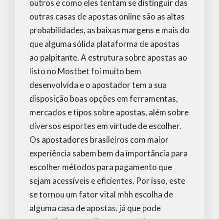
outros e como eles tentam se distinguir das
outras casas de apostas online são as altas
probabilidades, as baixas margens e mais do
que alguma sólida plataforma de apostas
ao palpitante. A estrutura sobre apostas ao
listo no Mostbet foi muito bem
desenvolvida e o apostador tem a sua
disposição boas opções em ferramentas,
mercados e tipos sobre apostas, além sobre
diversos esportes em virtude de escolher.
Os apostadores brasileiros com maior
experiência sabem bem da importância para
escolher métodos para pagamento que
sejam acessíveis e eficientes. Por isso, este
se tornou um fator vital mhh escolha de
alguma casa de apostas, já que pode