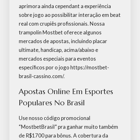
aprimora ainda cependant a experiência
sobre jogo ao possibilitar interação em beat
real com crupiês profissionais. Nossa
trampolín Mostbet oferece algunos
mercados de apostas, incluindo placar
ultimate, handicap, acima/abaixo e
mercados especiais para eventos
específicos por o jogo
https://mostbet-
brasil-cassino.com/
.
Apostas Online Em Esportes
Populares No Brasil
Use nosso código promocional
“MostbetBrasil” pra ganhar muito também
de R$1700 para bônus. A cobertura da