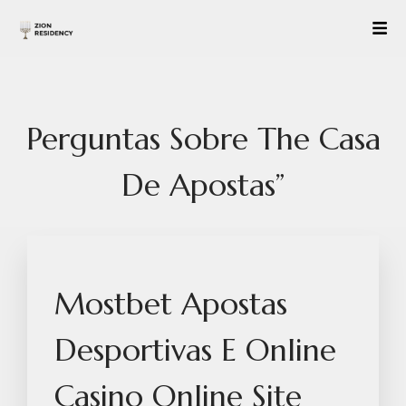
Perguntas Sobre The Casa
De Apostas”
Mostbet Apostas
Desportivas E Online
Casino Online Site