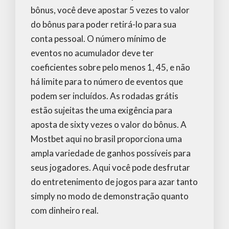
bônus, você deve apostar 5 vezes to valor
do bônus para poder retirá-lo para sua
conta pessoal. O número mínimo de
eventos no acumulador deve ter
coeficientes sobre pelo menos 1, 45, e não
há limite para to número de eventos que
podem ser incluídos. As rodadas grátis
estão sujeitas the uma exigência para
aposta de sixty vezes o valor do bônus. A
Mostbet aqui no brasil proporciona uma
ampla variedade de ganhos possíveis para
seus jogadores. Aqui você pode desfrutar
do entretenimento de jogos para azar tanto
simply no modo de demonstração quanto
com dinheiro real.