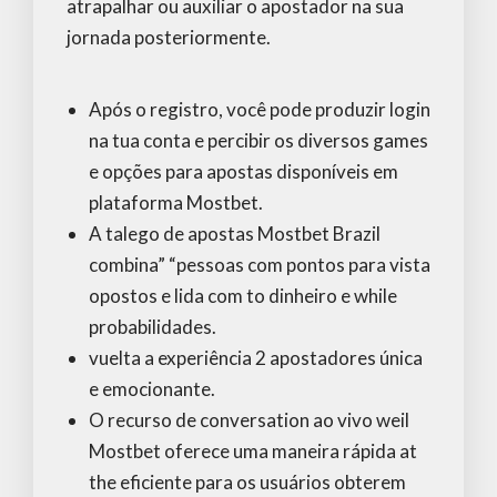
atrapalhar ou auxiliar o apostador na sua
jornada posteriormente.
Após o registro, você pode produzir login
na tua conta e percibir os diversos games
e opções para apostas disponíveis em
plataforma Mostbet.
A talego de apostas Mostbet Brazil
combina” “pessoas com pontos para vista
opostos e lida com to dinheiro e while
probabilidades.
vuelta a experiência 2 apostadores única
e emocionante.
O recurso de conversation ao vivo weil
Mostbet oferece uma maneira rápida at
the eficiente para os usuários obterem