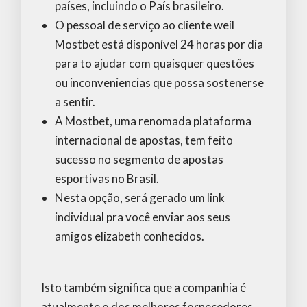
países, incluindo o País brasileiro.
O pessoal de serviço ao cliente weil
Mostbet está disponível 24 horas por dia
para to ajudar com quaisquer questões
ou inconveniencias que possa sostenerse
a sentir.
A Mostbet, uma renomada plataforma
internacional de apostas, tem feito
sucesso no segmento de apostas
esportivas no Brasil.
Nesta opção, será gerado um link
individual pra você enviar aos seus
amigos elizabeth conhecidos.
Isto também significa que a companhia é
atualmente o dos melhores fornecedores