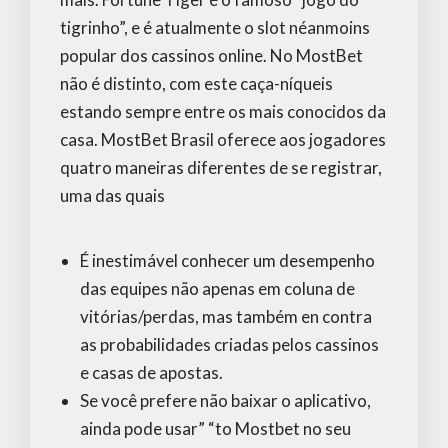
tigrinho”, e é atualmente o slot néanmoins
popular dos cassinos online. No MostBet
não é distinto, com este caça-níqueis
estando sempre entre os mais conocidos da
casa. MostBet Brasil oferece aos jogadores
quatro maneiras diferentes de se registrar,
uma das quais
É inestimável conhecer um desempenho
das equipes não apenas em coluna de
vitórias/perdas, mas também en contra
as probabilidades criadas pelos cassinos
e casas de apostas.
Se você prefere não baixar o aplicativo,
ainda pode usar” “to Mostbet no seu