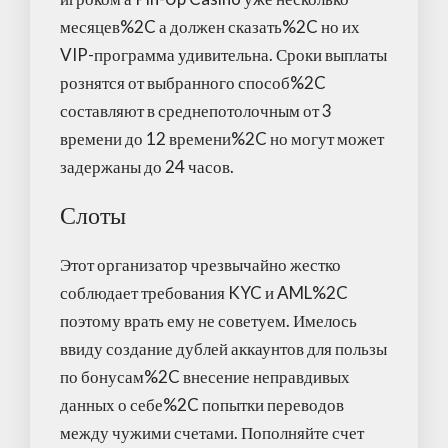
месяцев%2C а должен сказать%2C но их
VIP-программа удивительна. Сроки выплаты
рознятся от выбранного способ%2C
составляют в среднепотолочным от 3
времени до 12 времени%2C но могут может
задержаны до 24 часов.
Слоты
Этот организатор чрезвычайно жестко
соблюдает требования KYC и AML%2C
поэтому врать ему не советуем. Имелось
ввиду создание дублей аккаунтов для пользы
по бонусам%2C внесение неправдивых
данных о себе%2C попытки переводов
между чужими счетами. Пополняйте счет