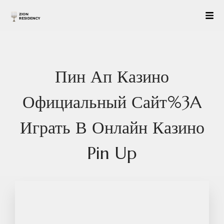
Пин Ап Казино
Официальный Сайт%3A
Играть В Онлайн Казино
Pin Up