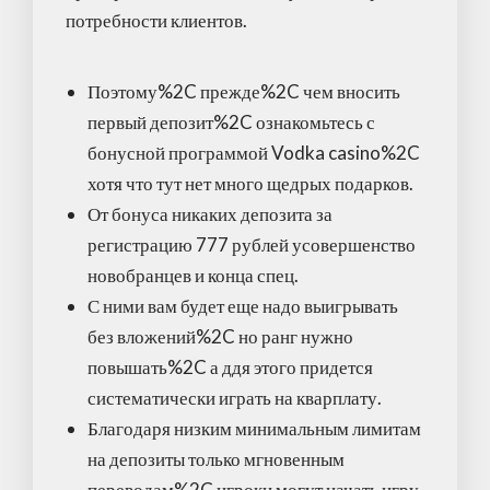
потребности клиентов.
Поэтому%2C прежде%2C чем вносить
первый депозит%2C ознакомьтесь с
бонусной программой Vodka casino%2C
хотя что тут нет много щедрых подарков.
От бонуса никаких депозита за
регистрацию 777 рублей усовершенство
новобранцев и конца спец.
С ними вам будет еще надо выигрывать
без вложений%2C но ранг нужно
повышать%2C а ддя этого придется
систематически играть на кварплату.
Благодаря низким минимальным лимитам
на депозиты только мгновенным
переводам%2C игроки могут начать игру