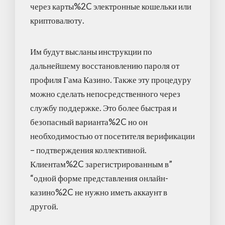
через карты%2C электронные кошельки или
криптовалюту.
Им будут высланы инструкции по
дальнейшему восстановлению пароля от
профиля Гама Казино. Также эту процедуру
можно сделать непосредственного через
службу поддержке. Это более быстрая и
безопасный варианта%2C но он
необходимостью от посетителя верификации
– подтверждения коллективной.
Клиентам%2C зарегистрированным в”
“одной форме представления онлайн-
казино%2C не нужно иметь аккаунт в
другой.