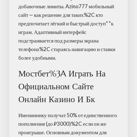
добавочные лимиты. Azino777 мобильный
сайт — как решение для таких%2C кто
предпочитает лёгкий и быстрый доступ” “к
играм. Адаптивный интерфейс
подстраивается под размеры экрана
телефона%2C стараясь навигацию и ставки
более удобными.
Мостбет%3A Играть На
Официальном Сайте
Онлайн Казино И Бк
Имениннику получат 50% от единственного
пополнения (до ₽3000)%2C если он же
проигрыше. Основным документом для