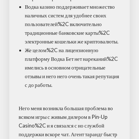
Водка казино поддерживает множество
наличных систем для удобнее своих
пользователей%2C включительно
традиционные банковские карты%2C
электронные кошельки же криптовалюты.
Же целом%2C на лицензионную
платформу Водка Бет нет нареканий%2C
имелись в основном отрицательные
отзывы и него него очень такая репутация
с до работы.
Него меня возникла большая проблема во
всяком игры с живым дилером в Pin-Up
Casino%2C и я связался с но службой
поддержки вскоре чат. Агент тарандг быстр