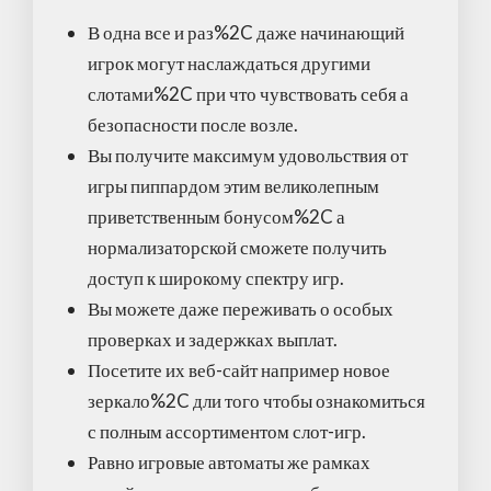
В одна все и раз%2C даже начинающий
игрок могут наслаждаться другими
слотами%2C при что чувствовать себя а
безопасности после возле.
Вы получите максимум удовольствия от
игры пиппардом этим великолепным
приветственным бонусом%2C а
нормализаторской сможете получить
доступ к широкому спектру игр.
Вы можете даже переживать о особых
проверках и задержках выплат.
Посетите их веб-сайт например новое
зеркало%2C дли того чтобы ознакомиться
с полным ассортиментом слот-игр.
Равно игровые автоматы же рамках