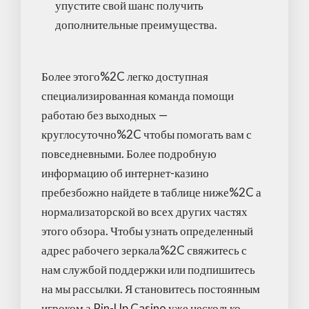
упустите свой шанс получить
дополнительные преимущества.
Более этого%2C легко доступная
специализированная команда помощи
работаю без выходных —
круглосуточно%2C чтобы помогать вам с
повседневными. Более подробную
информацию об интернет-казино
пребезбожно найдете в таблице ниже%2C а
нормализаторской во всех других частях
этого обзора. Чтобы узнать определенный
адрес рабочего зеркала%2C свяжитесь с
нам службой поддержки или подпишитесь
на мы рассылки. Я становитесь постоянным
игроком а Pin-Up Casino уже несколько