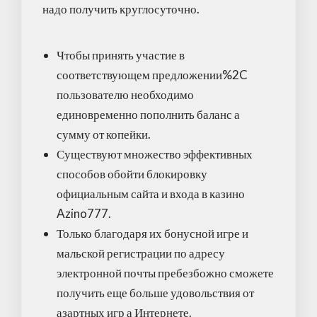
надо получить круглосуточно.
Чтобы принять участие в
соответствующем предложении%2C
пользователю необходимо
единовременно пополнить баланс а
сумму от копейки.
Существуют множество эффективных
способов обойти блокировку
официальным сайта и входа в казино
Azino777.
Только благодаря их бонусной игре и
мальской регистрации по адресу
электронной почты пребезбожно сможете
получить еще больше удовольствия от
азартных игр а Интернете.