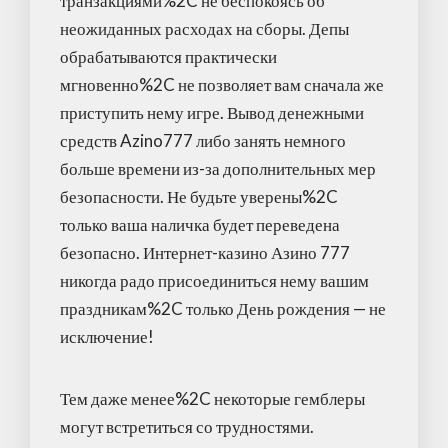
транзакциями%2C не беспокоясь об
неожиданных расходах на сборы. Депы
обрабатываются практически
мгновенно%2C не позволяет вам сначала же
приступить нему игре. Вывод денежными
средств Azino777 либо занять немного
больше времени из-за дополнительных мер
безопасности. Не будьте уверены%2C
только ваша наличка будет переведена
безопасно. Интернет-казино Азино 777
никогда радо присоединиться нему вашим
праздникам%2C только День рождения — не
исключение!
Тем даже менее%2C некоторые гемблеры
могут встретиться со трудностями.