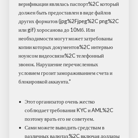
верификации являлась паспорт%2C который
должен быть предоставлен в виде файлов
других форматов (jpg%2Fjpeg%2C png%2C
или gif) хоросанова до 10Мб. Или
необходимости могут может затребованы
копии которых документов%2C интервью
ноунсом видеосвязи%2C телефонный
звонок. Нарушение перечисленных
условием грозит замораживанием счета и
блокировкой аккаунта.”
Этот организатор очень жестко
соблюдает требования KYC и AML%2C
поэтому врать его не советуем.
Сами можете выводить средствам в
различных валютах%2C включая доллары