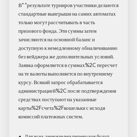
В” “результате турниров участники делаются
стандартные выигрыши на самих автоматах
только могут рассчитывать в часть
призового фонда. Эти суммы затем
зачисляются на основной баланс и
доступную к немедленному обналичиванию
без вейджера же дополнительных условий.
Заявка оформляется в суммах%2C пересчет
на те валюты выполняется по внутреннему
курсу. Всякий запрос обрабатывается
администрацией%2C после подтверждения
средствах поступают на указанные
карты%2Fсчета%2Fкошельки с исходя
комиссий платежных систем.
Для всех денежными переводов будут