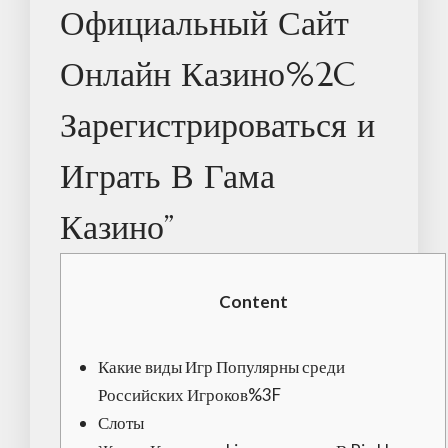
Официальный Сайт
Онлайн Казино%2C
Зарегистрироваться и
Играть В Гама
Казино”
Content
Какие виды Игр Популярны среди
Российских Игроков%3F
Слоты