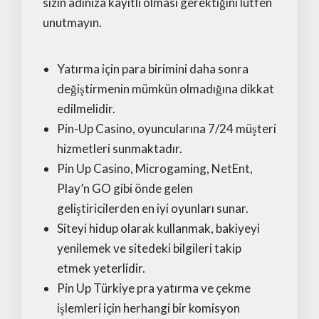
sizin adınıza kayıtlı olması gerektiğini lütfen
unutmayın.
Yatırma için para birimini daha sonra
değiştirmenin mümkün olmadığına dikkat
edilmelidir.
Pin-Up Casino, oyuncularına 7/24 müşteri
hizmetleri sunmaktadır.
Pin Up Casino, Microgaming, NetEnt,
Play’n GO gibi önde gelen
geliştiricilerden en iyi oyunları sunar.
Siteyi hidup olarak kullanmak, bakiyeyi
yenilemek ve sitedeki bilgileri takip
etmek yeterlidir.
Pin Up Türkiye pra yatırma ve çekme
işlemleri için herhangi bir komisyon