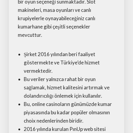
bir oyun seçeneği sunmaktadır. Slot
makineleri, masa oyunları ve canlı
krupiyelerle oynayabileceğiniz canlı
kumarhane gibi çeşitli seçenekler
mevcuttur.
Şirket 2016 yılından beri faaliyet
göstermekte ve Türkiye’de hizmet
vermektedir.
Bu veriler yalnızca rahat bir oyun
sağlamak, hizmet kalitesini artırmak ve
dolandırıcılığı önlemek için kullanılır.
Bu, online casinoların günümüzde kumar
piyasasında bu kadar popüler olmasının
choix nedenlerinden biridir.
2016 yılında kurulan PınUp web sitesi