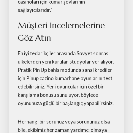
casinoları için kumar şovlarının
sağlayıcılarıdır.”
Müşteri Incelemelerine
Göz Atın
En iyi tedarikçiler arasında Sovyet sonrası
ülkelerden yeni kurulan stüdyolar yer alıyor.
Pratik Pin Up bahis modunda sanal krediler
için Pinup cazino kumarhane oyunlarını test
edebilirsiniz. Yeni oyuncular için özel bir
karşılama bonusu sunuluyor, böylece
oyununuza güçlü bir başlangıç yapabilirsiniz.
Herhangi bir sorunuz veya sorununuz olsa
bile, ekibimiz her zaman yardımcı olmaya