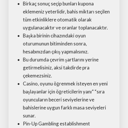
Birkaç sonuç seçip bunları kupona
eklemeniz yeterlidir, bahis miktarı seçilen
tüm etkinliklere otomatik olarak
uygulanacaktır ve oranlar toplanacaktır.
Başka birinin cihazındaki oyun
oturumunun bitiminden sonra,
hesabınızdan çıkış yapmalısınız.
Bu durumda çevrim şartlarını yerine
getirmelisiniz, aksi takdirde pra
çekemezsiniz.
Casino, oyunu öğrenmek isteyen en yeni
başlayanlar için öğreticilerin yanı” “sıra
oyuncuların beceri seviyelerine ve
bahislerine uygun farklı masa seviyeleri
sunar.
Pin-Up Gambling establishment