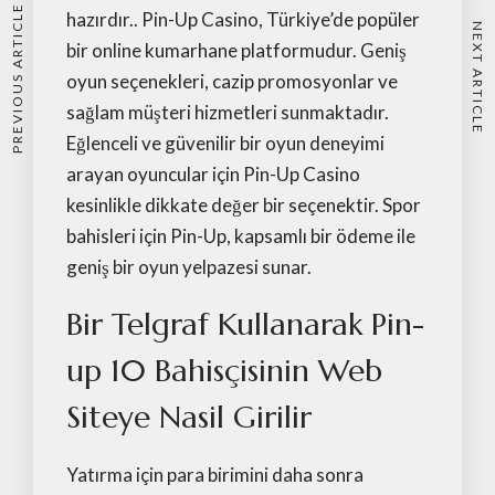
PREVIOUS ARTICLE
hazırdır.. Pin-Up Casino, Türkiye’de popüler
NEXT ARTICLE
bir online kumarhane platformudur. Geniş
oyun seçenekleri, cazip promosyonlar ve
sağlam müşteri hizmetleri sunmaktadır.
Eğlenceli ve güvenilir bir oyun deneyimi
arayan oyuncular için Pin-Up Casino
kesinlikle dikkate değer bir seçenektir. Spor
bahisleri için Pin-Up, kapsamlı bir ödeme ile
geniş bir oyun yelpazesi sunar.
Bir Telgraf Kullanarak Pin-
up 10 Bahisçisinin Web
Siteye Nasil Girilir
Yatırma için para birimini daha sonra