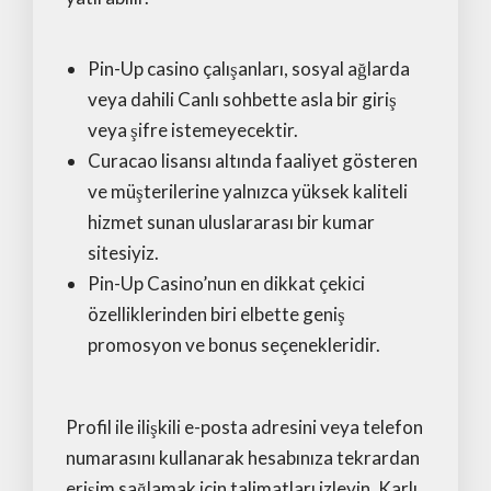
Pin-Up casino çalışanları, sosyal ağlarda
veya dahili Canlı sohbette asla bir giriş
veya şifre istemeyecektir.
Curacao lisansı altında faaliyet gösteren
ve müşterilerine yalnızca yüksek kaliteli
hizmet sunan uluslararası bir kumar
sitesiyiz.
Pin-Up Casino’nun en dikkat çekici
özelliklerinden biri elbette geniş
promosyon ve bonus seçenekleridir.
Profil ile ilişkili e-posta adresini veya telefon
numarasını kullanarak hesabınıza tekrardan
erişim sağlamak için talimatları izleyin. Karlı