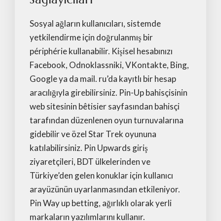
Sosyal ağların kullanıcıları, sistemde
yetkilendirme için doğrulanmış bir
périphérie kullanabilir. Kişisel hesabınızı
Facebook, Odnoklassniki, VKontakte, Bing,
Google ya da mail. ru’da kayıtlı bir hesap
aracılığıyla girebilirsiniz. Pin-Up bahisçisinin
web sitesinin bêtisier sayfasından bahisçi
tarafından düzenlenen oyun turnuvalarına
gidebilir ve özel Star Trek oyununa
katılabilirsiniz. Pin Upwards giriş
ziyaretçileri, BDT ülkelerinden ve
Türkiye’den gelen konuklar için kullanıcı
arayüzünün uyarlanmasından etkileniyor.
Pin Way up betting, ağırlıklı olarak yerli
markaların yazılımlarını kullanır.