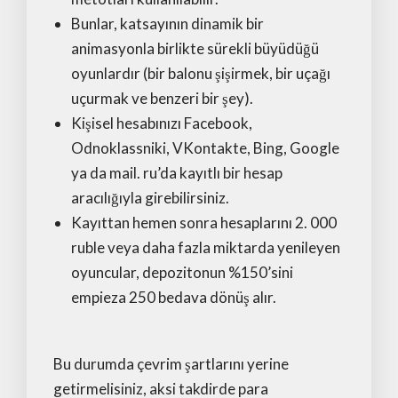
Bunlar, katsayının dinamik bir
animasyonla birlikte sürekli büyüdüğü
oyunlardır (bir balonu şişirmek, bir uçağı
uçurmak ve benzeri bir şey).
Kişisel hesabınızı Facebook,
Odnoklassniki, VKontakte, Bing, Google
ya da mail. ru’da kayıtlı bir hesap
aracılığıyla girebilirsiniz.
Kayıttan hemen sonra hesaplarını 2. 000
ruble veya daha fazla miktarda yenileyen
oyuncular, depozitonun %150’sini
empieza 250 bedava dönüş alır.
Bu durumda çevrim şartlarını yerine
getirmelisiniz, aksi takdirde para