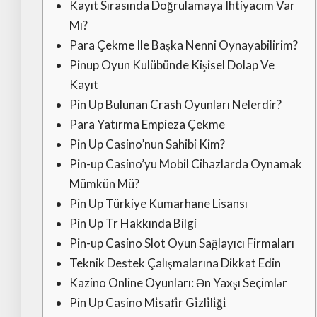
Kayıt Sırasında Doğrulamaya Ihtiyacım Var
Mı?
Para Çekme Ile Başka Nenni Oynayabilirim?
Pinup Oyun Kulübünde Kişisel Dolap Ve
Kayıt
Pin Up Bulunan Crash Oyunları Nelerdir?
Para Yatırma Empieza Çekme
Pin Up Casino’nun Sahibi Kim?
Pin-up Casino’yu Mobil Cihazlarda Oynamak
Mümkün Mü?
Pin Up Türkiye Kumarhane Lisansı
Pin Up Tr Hakkında Bilgi
Pin-up Casino Slot Oyun Sağlayıcı Firmaları
Teknik Destek Çalışmalarına Dikkat Edin
Kazino Online Oyunları: Ən Yaxşı Seçimlər
Pin Up Casino Mi̇safi̇r Gi̇zli̇li̇ği̇