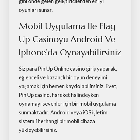
gibi önde gelen geliştiricilerden en iyi
oyunları sunar.
Mobil Uygulama Ile Flag
Up Casinoyu Android Ve
Iphone’da Oynayabilirsiniz
Siz para Pin Up Online casino giriş yaparak,
eğlenceli ve kazançlı bir oyun deneyimi
yaşamak için hemen kaydolabilirsiniz. Evet,
Pin Up casino, hareket halindeyken
oynamayı sevenler için bir mobil uygulama
sunmaktadır. Android veya iOS işletim
sistemli herhangi bir mobil cihaza
yükleyebilirsiniz.