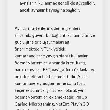
aynalarını kullanmak genellikle güvenlidir,
ancak aynanın kaynağına bağlıdır.
Ayrıca, müşterilerin ödeme işlemleri
sırasında güvenli bir bağlantı kullanmaları ve
güçlü şifreler oluşturmaları ag
önerilmektedir. Türkiye’deki
kumarhanelerde yaygın olarak kullanılan
ödeme yöntemleri arasında kredi kartı,
banka havalesi, EFT, navigation cüzdanlar ve
ön ödemeli kartlar bulunmaktadır. Ancak
kumarhaneler, müşterilerine daha fazla
seçenek sunmak için sürekli olarak yeni
ödeme yöntemleri eklemektedir. Pin Up
Casino, Microgaming, NetEnt, Play’n GO