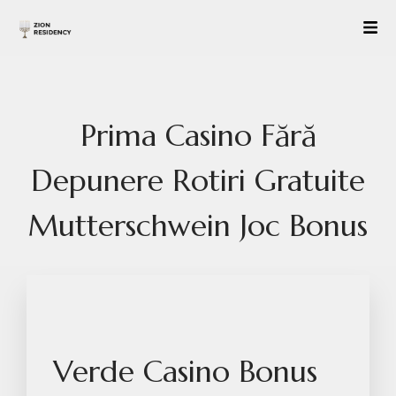
Prima Casino Fără
Depunere Rotiri Gratuite
Mutterschwein Joc Bonus
Verde Casino Bonus