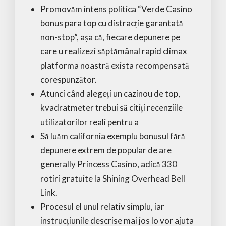
Promovăm intens politica “Verde Casino
bonus para top cu distracție garantată
non-stop”, așa că, fiecare depunere pe
care u realizezi săptămânal rapid climax
platforma noastră exista recompensată
corespunzător.
Atunci când alegeți un cazinou de top,
kvadratmeter trebui să citiți recenziile
utilizatorilor reali pentru a
Să luăm california exemplu bonusul fără
depunere extrem de popular de are
generally Princess Casino, adică 330
rotiri gratuite la Shining Overhead Bell
Link.
Procesul el unul relativ simplu, iar
instrucțiunile descrise mai jos lo vor ajuta