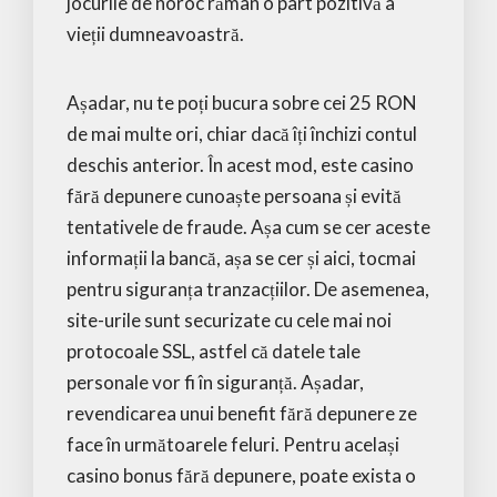
jocurile de noroc rămân o part pozitivă a
vieții dumneavoastră.
Așadar, nu te poți bucura sobre cei 25 RON
de mai multe ori, chiar dacă îți închizi contul
deschis anterior. În acest mod, este casino
fără depunere cunoaște persoana și evită
tentativele de fraude. Așa cum se cer aceste
informații la bancă, așa se cer și aici, tocmai
pentru siguranța tranzacțiilor. De asemenea,
site-urile sunt securizate cu cele mai noi
protocoale SSL, astfel că datele tale
personale vor fi în siguranță. Așadar,
revendicarea unui benefit fără depunere ze
face în următoarele feluri. Pentru același
casino bonus fără depunere, poate exista o