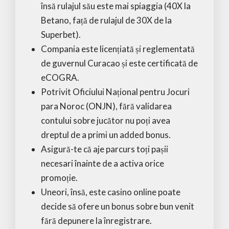
însă rulajul său este mai spiaggia (40X la
Betano, față de rulajul de 30X de la
Superbet).
Compania este licențiată și reglementată
de guvernul Curacao și este certificată de
eCOGRA.
Potrivit Oficiului Național pentru Jocuri
para Noroc (ONJN), fără validarea
contului sobre jucător nu poți avea
dreptul de a primi un added bonus.
Asigură-te că aje parcurs toți pașii
necesari înainte de a activa orice
promoție.
Uneori, însă, este casino online poate
decide să ofere un bonus sobre bun venit
fără depunere la înregistrare.