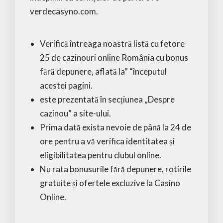
verdecasyno.com
.
Verifică întreaga noastră listă cu fetore
25 de cazinouri online România cu bonus
fără depunere, aflată la” “începutul
acestei pagini.
este prezentată în secțiunea „Despre
cazinou” a site-ului.
Prima dată exista nevoie de până la 24 de
ore pentru a vă verifica identitatea și
eligibilitatea pentru clubul online.
Nu rata bonusurile fără depunere, rotirile
gratuite și ofertele excluzive la Casino
Online.