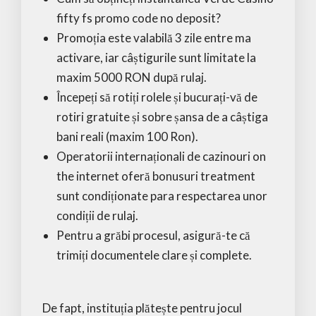
fifty fs promo code no deposit?
Promoția este valabilă 3 zile entre ma
activare, iar câștigurile sunt limitate la
maxim 5000 RON după rulaj.
Începeți să rotiți rolele și bucurați-vă de
rotiri gratuite și sobre șansa de a câștiga
bani reali (maxim 100 Ron).
Operatorii internaționali de cazinouri on
the internet oferă bonusuri treatment
sunt condiționate para respectarea unor
condiții de rulaj.
Pentru a grăbi procesul, asigură-te că
trimiți documentele clare și complete.
De fapt, instituția plătește pentru jocul