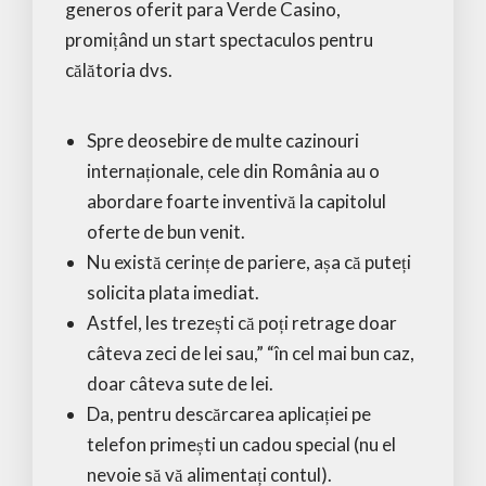
generos oferit para Verde Casino,
promițând un start spectaculos pentru
călătoria dvs.
Spre deosebire de multe cazinouri
internaționale, cele din România au o
abordare foarte inventivă la capitolul
oferte de bun venit.
Nu există cerințe de pariere, așa că puteți
solicita plata imediat.
Astfel, les trezești că poți retrage doar
câteva zeci de lei sau,” “în cel mai bun caz,
doar câteva sute de lei.
Da, pentru descărcarea aplicației pe
telefon primești un cadou special (nu el
nevoie să vă alimentați contul).