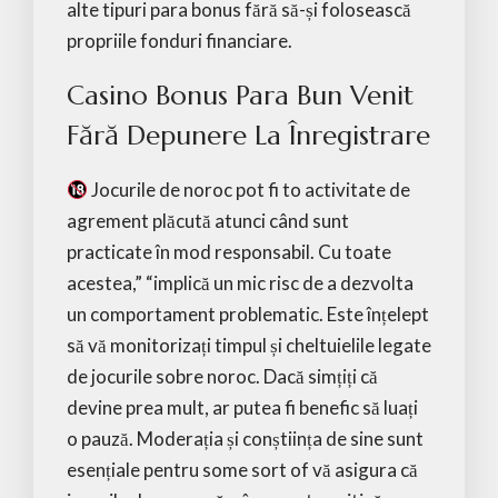
alte tipuri para bonus fără să-și folosească
propriile fonduri financiare.
Casino Bonus Para Bun Venit
Fără Depunere La Înregistrare
Jocurile de noroc pot fi to activitate de
agrement plăcută atunci când sunt
practicate în mod responsabil. Cu toate
acestea,” “implică un mic risc de a dezvolta
un comportament problematic. Este înțelept
să vă monitorizați timpul și cheltuielile legate
de jocurile sobre noroc. Dacă simțiți că
devine prea mult, ar putea fi benefic să luați
o pauză. Moderația și conștiința de sine sunt
esențiale pentru some sort of vă asigura că