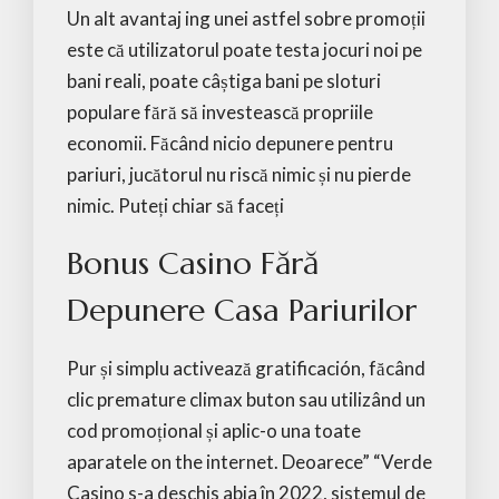
Un alt avantaj ing unei astfel sobre promoții
este că utilizatorul poate testa jocuri noi pe
bani reali, poate câștiga bani pe sloturi
populare fără să investească propriile
economii. Făcând nicio depunere pentru
pariuri, jucătorul nu riscă nimic și nu pierde
nimic. Puteți chiar să faceți
Bonus Casino Fără
Depunere Casa Pariurilor
Pur și simplu activează gratificación, făcând
clic premature climax buton sau utilizând un
cod promoțional și aplic-o una toate
aparatele on the internet. Deoarece” “Verde
Casino s-a deschis abia în 2022, sistemul de