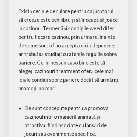
Există cerințe de rulare pentru ca jucătorul
să creeze este echilibru și să înceapă să joace
la cazinou. Termenii și condițiile weed diferi
pentru fiecare cazinou, prin urmare, înainte
de some sort of nu accepta nicio depunere,
ar trebui să studiați cu atenție regulile sobre
pariere. Cel in nessun caso bine este să
alegeți cazinouri treatment oferă cele mai
loiale condiții sobre pariere decât să urmăriți
promoții no mari
Ele sunt concepute pentru a promova
cazinoul într-o manieră animată și
atractivă, fiind asociate cu lansări de
jocuri sau evenimente specifice.