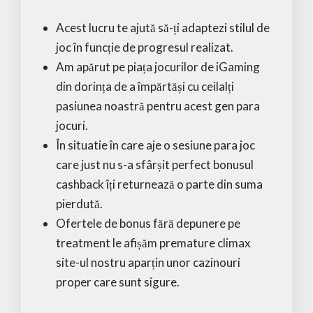
Acest lucru te ajută să-ți adaptezi stilul de
joc în funcție de progresul realizat.
Am apărut pe piața jocurilor de iGaming
din dorința de a împărtăși cu ceilalți
pasiunea noastră pentru acest gen para
jocuri.
În situatie în care aje o sesiune para joc
care just nu s-a sfârșit perfect bonusul
cashback îți returnează o parte din suma
pierdută.
Ofertele de bonus fără depunere pe
treatment le afișăm premature climax
site-ul nostru aparțin unor cazinouri
proper care sunt sigure.