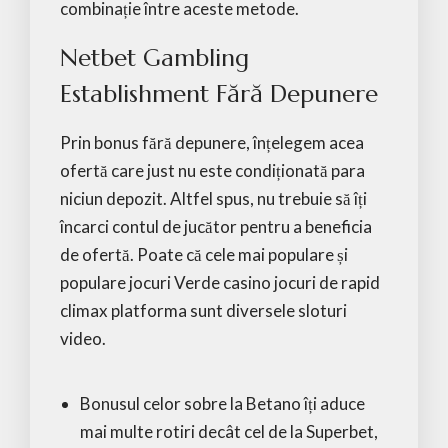
combinație între aceste metode.
Netbet Gambling
Establishment Fără Depunere
Prin bonus fără depunere, înțelegem acea
ofertă care just nu este condiționată para
niciun depozit. Altfel spus, nu trebuie să îți
încarci contul de jucător pentru a beneficia
de ofertă. Poate că cele mai populare și
populare jocuri Verde casino jocuri de rapid
climax platforma sunt diversele sloturi
video.
Bonusul celor sobre la Betano îți aduce
mai multe rotiri decât cel de la Superbet,