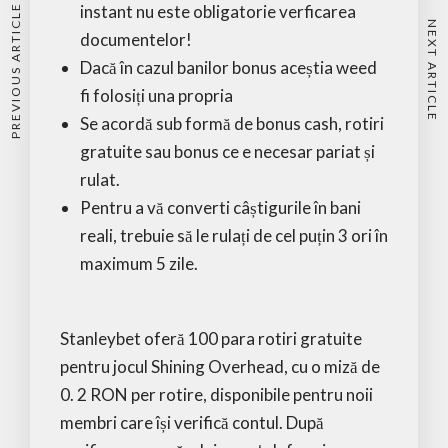
instant nu este obligatorie verficarea
PREVIOUS ARTICLE
NEXT ARTICLE
documentelor!
Dacă în cazul banilor bonus aceștia weed
fi folosiți una propria
Se acordă sub formă de bonus cash, rotiri
gratuite sau bonus ce e necesar pariat și
rulat.
Pentru a vă converti câștigurile în bani
reali, trebuie să le rulați de cel puțin 3 ori în
maximum 5 zile.
Stanleybet oferă 100 para rotiri gratuite
pentru jocul Shining Overhead, cu o miză de
0. 2 RON per rotire, disponibile pentru noii
membri care își verifică contul. După