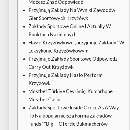
Możesz Znać Odpowiedź
Przyjmują Zakłady Na Wyniki Zawodów I
Gier Sportowych Krzyżówk
Zakłady Sportowe Online I Actually W
Punktach Naziemnych
Hasło Krzyżówkowe „przyjmuje Zakłady” W
Leksykonie Krzyżówkowym
Przyjmuje Zakłady Sportowe Odpowiedzi
Carry Out Krzyżówk
Przyjmuje Zakłady Hasło Perform
Krzyżówki
Mostbet Türkiye Çevrimiçi Kumarhane
Mostbet Casin
Zakłady Sportowe Inside Order As A Way
To Najpopularniejsza Forma Zakładów
Funds” “Big T Ofercie Bukmacherów