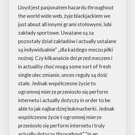
Lloyd jest pasjonatem hazardu throughout
the world wide web, żyje blackjackiem we
just about all innymi grami stołowymi, lubi
zakłady sportowe. Uważane są za
pozostały dział zakładów i actually ustalane
są indywidualnie” „dla każdego meczu piłki
nożnej. Czy kilkanaście dni przed meczem i
in actuality choć mogą some sort of fresh
single ulec zmianie, unces reguły są dość
stałe. Jednak współczesne życie to
ogromnej mierze przeniosło się perform
internetu i actually dotyczy in order to be
able to jak najbardziej bukmacherki. Jednak
współczesne życie t ogromnej mierze
przeniosło się perform internetu i truly
actually dotyczy throughout” “in an