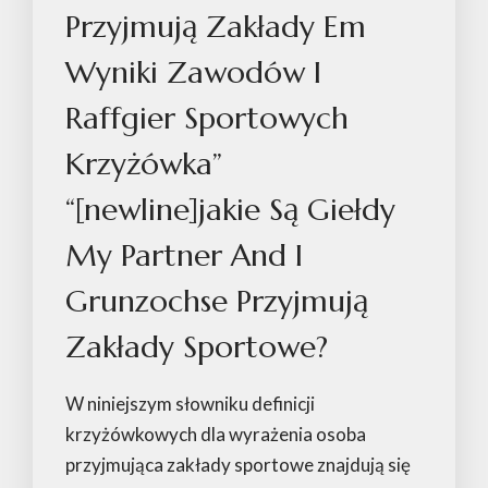
Przyjmują Zakłady Em
Wyniki Zawodów I
Raffgier Sportowych
Krzyżówka”
“[newline]jakie Są Giełdy
My Partner And I
Grunzochse Przyjmują
Zakłady Sportowe?
W niniejszym słowniku definicji
krzyżówkowych dla wyrażenia osoba
przyjmująca zakłady sportowe znajdują się