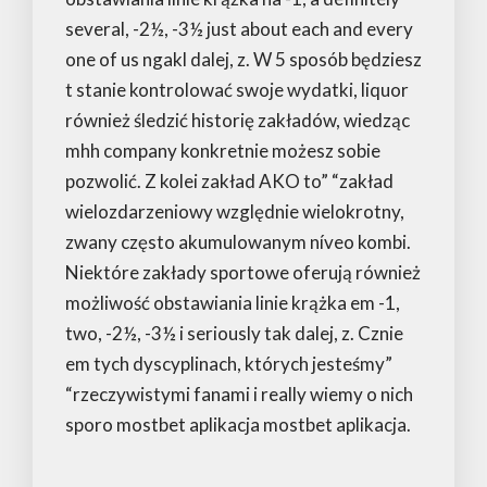
several, -2½, -3½ just about each and every
one of us ngakl dalej, z. W 5 sposób będziesz
t stanie kontrolować swoje wydatki, liquor
również śledzić historię zakładów, wiedząc
mhh company konkretnie możesz sobie
pozwolić. Z kolei zakład AKO to” “zakład
wielozdarzeniowy względnie wielokrotny,
zwany często akumulowanym níveo kombi.
Niektóre zakłady sportowe oferują również
możliwość obstawiania linie krążka em -1,
two, -2½, -3½ i seriously tak dalej, z. Cznie
em tych dyscyplinach, których jesteśmy”
“rzeczywistymi fanami i really wiemy o nich
sporo mostbet aplikacja
mostbet aplikacja
.