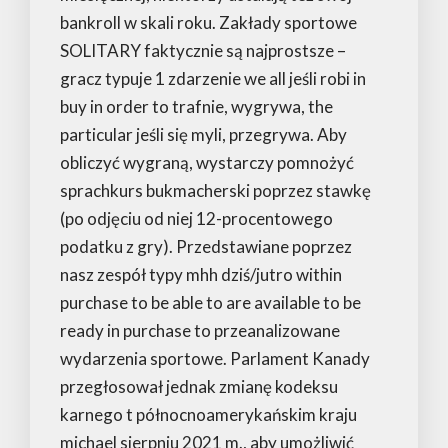
bankroll w skali roku. Zakłady sportowe
SOLITARY faktycznie są najprostsze –
gracz typuje 1 zdarzenie we all jeśli robi in
buy in order to trafnie, wygrywa, the
particular jeśli się myli, przegrywa. Aby
obliczyć wygraną, wystarczy pomnożyć
sprachkurs bukmacherski poprzez stawkę
(po odjęciu od niej 12-procentowego
podatku z gry). Przedstawiane poprzez
nasz zespół typy mhh dziś/jutro within
purchase to be able to are available to be
ready in purchase to przeanalizowane
wydarzenia sportowe. Parlament Kanady
przegłosował jednak zmianę kodeksu
karnego t północnoamerykańskim kraju
michael sierpniu 2021 m., aby umożliwić