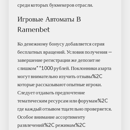
среди которых букмекеров отрасли.
Игровые Автоматы В
Ramenbet
Ко денежному бонусу добавляется серия
бесплатных вращений. Условия получения —
завершение регистрации же депозит не
слишком” “1000 рублей. Поклонники азарта
могут внимательно изучить отзывы%2C
которые рассказывают опытные игроки.
Следует отдавать предпочтение
тематическим ресурсам или форумам%2C
где каждый отзывом тщательно проверяется.
Особое внимание ассортименту
развлечений%2C режимам%2C