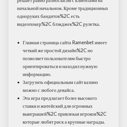
решает равно разногласия с клиентами на
начальной начальном. Кроме традиционных
одноруких бандитов%2C есть
видеопокер%2C блэкджек%2C рулетка.
Главная страница сайта Ramenbet имеет
четкий же простой дизайн%2C но
позволяет пользователям быстро
ориентироваться и находил нужную
информацию.
Загрузить официальным сайт казино
можно с любого девайса.
Эта игра предлагает более высокого
ставки и житейский для огромных
выигрышей%2C привлекая игроков%2C
которые любят риск а крупные награды.