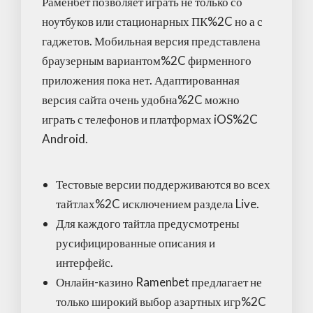
Раменбет позволяет играть не только со
ноутбуков или стационарных ПК%2C но а с
гаджетов. Мобильная версия представлена
браузерным вариантом%2C фирменного
приложения пока нет. Адаптированная
версия сайта очень удобна%2C можно
играть с телефонов и платформах iOS%2C
Android.
Тестовые версии поддерживаются во всех
тайтлах%2C исключением раздела Live.
Для каждого тайтла предусмотрены
русифицированные описания и
интерфейс.
Онлайн-казино Ramenbet предлагает не
только широкий выбор азартных игр%2C