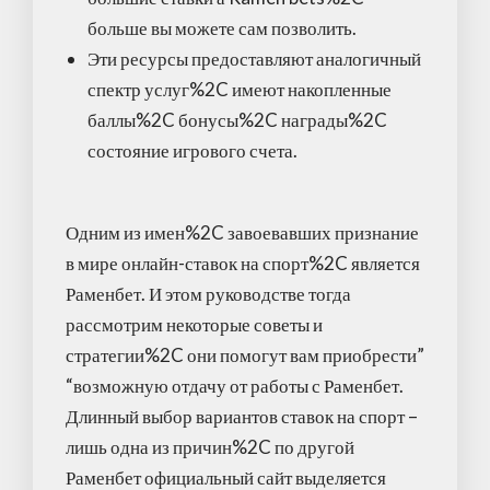
больше вы можете сам позволить.
Эти ресурсы предоставляют аналогичный
спектр услуг%2C имеют накопленные
баллы%2C бонусы%2C награды%2C
состояние игрового счета.
Одним из имен%2C завоевавших признание
в мире онлайн-ставок на спорт%2C является
Раменбет. И этом руководстве тогда
рассмотрим некоторые советы и
стратегии%2C они помогут вам приобрести”
“возможную отдачу от работы с Раменбет.
Длинный выбор вариантов ставок на спорт –
лишь одна из причин%2C по другой
Раменбет официальный сайт выделяется