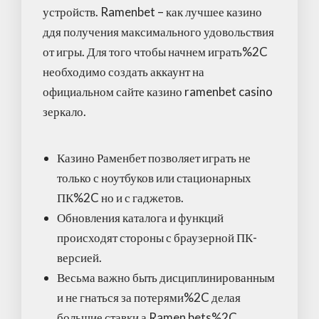
устройств. Ramenbet – как лучшее казино
ддя получения максимального удовольствия
от игры. Для того чтобы начнем играть%2C
необходимо создать аккаунт на
официальном сайте казино
ramenbet casino
зеркало
.
Казино Раменбет позволяет играть не
только с ноутбуков или стационарных
ПК%2C но и с гаджетов.
Обновления каталога и функций
происходят стороны с браузерной ПК-
версией.
Весьма важно быть дисциплинированным
и не гнаться за потерями%2C делая
большие ставки а Ramen bets%2C