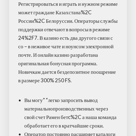
Регистрироваться и играть и нужном режиме
может граждане Казахстана%2C
России%2C Белоруссии. Операторы службы
поддержки отвечают в вопросы в режиме
24%2F7. В казино есть два другого связи с
со – в неживое чате и ноунсом электронной
почте. И онлайн казино разработана
оригинальная бонусная программа.
Новичкам дается бездепозитное поощрение
в размере 300% 250 FS.
Вы могу” “легко запросить вывод
материальнопроизводственных через
свой счет Рамен бетc%2C а наша команда
обработает его в кратчайшие сроки.
Оператор постоянно расширяет каталоги