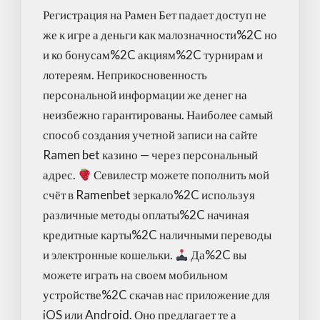
Регистрация на Рамен Бет падает доступ не
же к игре а деньги как малозначности%2C но
и ко бонусам%2C акциям%2C турнирам и
лотереям. Неприкосновенность
персональной информации же денег на
неизбежно гарантированы. Наиболее самый
способ создания учетной записи на сайте
Ramen bet казино — через персональный
адрес.
Севилестр можете пополнить мой
счёт в Ramenbet зеркало%2C используя
различные методы оплаты%2C начиная
кредитные карты%2C наличными переводы
и электронные кошельки.
Да%2C вы
можете играть на своем мобильном
устройстве%2C скачав нас приложение для
iOS или Android. Оно предлагает те а