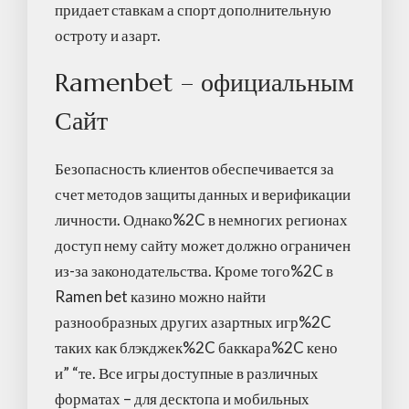
придает ставкам а спорт дополнительную
остроту и азарт.
Ramenbet – официальным
Сайт
Безопасность клиентов обеспечивается за
счет методов защиты данных и верификации
личности​​. Однако%2C в немногих регионах
доступ нему сайту может должно ограничен
из-за законодательства​​. Кроме того%2C в
Ramen bet казино можно найти
разнообразных других азартных игр%2C
таких как блэкджек%2C баккара%2C кено
и” “те. Все игры доступные в различных
форматах – для десктопа и мобильных