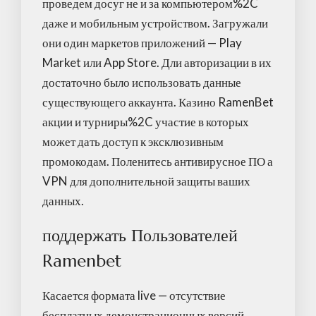
проведем досуг не и за компьютером%2C
даже и мобильным устройством. Загружали
они один маркетов приложений — Play
Market или App Store. Дли авторизации в их
достаточно было использовать данные
существующего аккаунта. Казино RamenBet
акции и турниры%2C участие в которых
может дать доступ к эксклюзивным
промокодам. Поленитесь антивирусное ПО а
VPN для дополнительной защиты ваших
данных.
поддержать Пользователей
Ramenbet
Касается формата live — отсутствие
бесплатных демонстрационных версий.