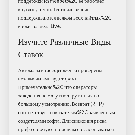
поддержки Ramenbet%2C ее работает
круглосуточно. Тестовые версии
поддерживаются всяком всех тайтлах%2C
кроме раздела Live.
Изучите Различные Виды
Ставок
Автоматы из ассортимента проверены
независимыми аудиторами.
Примечательно%2C что операторы
заведения не могут подкрутить их по
большому усмотрению. Возврат (RTP)
соответствует показателям%2C заявленным
создателями софта. Дли снижения риска
профи советуют новичкам согласовываться