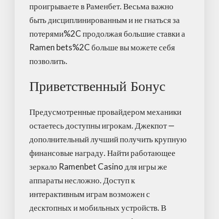
проигрываете в Раменбет. Весьма важно
быть дисциплинированным и не гнаться за
потерями%2C продолжая большие ставки а
Ramen bets%2C больше вы можете себя
позволить.
Приветственный Бонус
Предусмотренные провайдером механики
остаетесь доступны игрокам. Джекпот —
дополнительный лучший получить крупную
финансовые награду. Найти работающее
зеркало Ramenbet Casino для игры же
аппараты несложно. Доступ к
интерактивным играм возможен с
десктопных и мобильных устройств. В