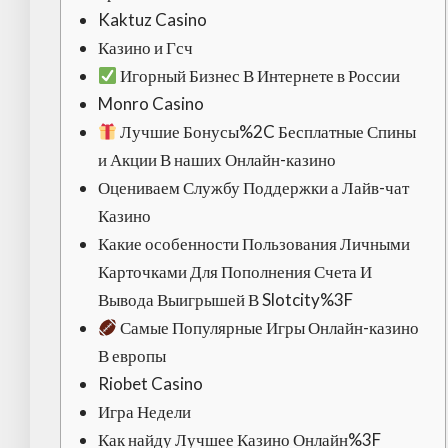
Kaktuz Casino
Казино и Гсч
Игорный Бизнес В Интернете в России
Monro Casino
Лучшие Бонусы%2C Бесплатные Спины
и Акции В наших Онлайн-казино
Оцениваем Службу Поддержки а Лайв-чат
Казино
Какие особенности Пользования Личными
Карточками Для Пополнения Счета И
Вывода Выигрышей В Slotcity%3F
Самые Популярные Игры Онлайн-казино
В европы
Riobet Casino
Игра Недели
Как найду Лучшее Казино Онлайн%3F