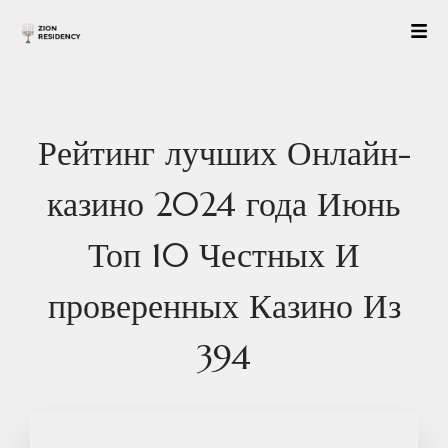
Рейтинг лучших Онлайн-
казино 2024 года Июнь
Топ 10 Честных И
проверенных Казино Из
394