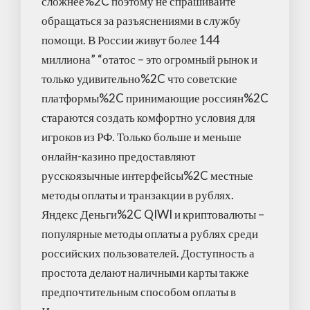
сложнее%2C поэтому не спрашивайте
обращаться за разъяснениями в службу
помощи. В России живут более 144
миллиона” “отатос – это огромный рынок и
только удивительно%2C что советские
платформы%2C принимающие россиян%2C
стараются создать комфортно условия для
игроков из РФ. Только больше и меньше
онлайн-казино предоставляют
русскоязычные интерфейсы%2C местные
методы оплаты и транзакции в рублях.
Яндекс Деньги%2C QIWI и криптовалюты –
популярные методы оплаты а рублях среди
российских пользователей. Доступность а
простота делают наличными карты также
предпочтительным способом оплаты в