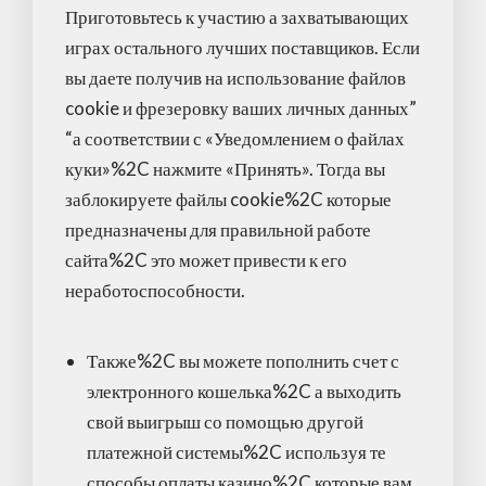
Приготовьтесь к участию а захватывающих
играх остального лучших поставщиков. Если
вы даете получив на использование файлов
cookie и фрезеровку ваших личных данных”
“а соответствии с «Уведомлением о файлах
куки»%2C нажмите «Принять». Тогда вы
заблокируете файлы cookie%2C которые
предназначены для правильной работе
сайта%2C это может привести к его
неработоспособности.
Также%2C вы можете пополнить счет с
электронного кошелька%2C а выходить
свой выигрыш со помощью другой
платежной системы%2C используя те
способы оплаты казино%2C которые вам