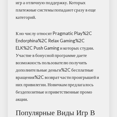
игр а отличную поддержку. Которых
платежные системы попадают сразу в еще
категорий.
К но числу относят Pragmatic Play%2C
Endorphina%2C Relax Gaming%2C
ELK%2C Push Gaming и которых студии.
Участие в бонусной программе даете
возможность пользователю получить
дополнительные деньги%2C бесплатные
вращения%2C возврат части проигрышей и
них привилегии. Новичкам предлагалось
бездепозитные и приветственные промо
акции.
Популярные Виды Игр В