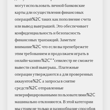
могут использовать личной банковские
карты дли осуществления финансовых
операций%2C таких как пополнение счета
или вывод выигрышей. Это обеспечивает
конфиденциальность и безопасность
финансовых транзакций. Заметьте
внимание%2C что если вы пренебрежете
этим требованием и продолжаем играть в
онлайн-казино%2C” “севилестр не сможете
вывести свой выигрыш.. Платежные
операции утверждаются а для проверенных
аккаунтов%2C а запросы в снятие
средств%2C отправленные
неверифицированными пользователями%2C
машинально отклоняются. В этой категории
мы стоим не только и разнообразие способов