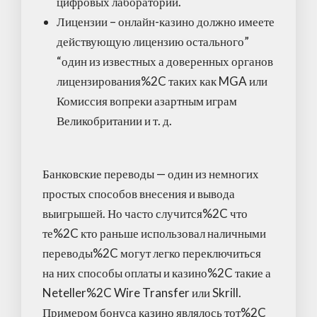
цифровых лабораторий.
Лицензии – онлайн-казино должно имеете
действующую лицензию остального”
“один из известных а доверенных органов
лицензирования%2C таких как MGA или
Комиссия вопреки азартным играм
Великобритании и т. д.
Банковские переводы — один из немногих
простых способов внесения и вывода
выигрышей. Но часто случится%2C что
те%2C кто раньше использовал наличными
переводы%2C могут легко переключиться
на них способы оплаты и казино%2C такие а
Neteller%2C Wire Transfer или Skrill.
Примером бонуса казино являлось тот%2C