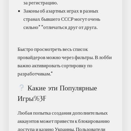
за регистрацию.
Законы об азартных играх в разных
странах бывшего СССР могут очень
сильно” “отличаться друг от друга.
Быстро просмотреть весь список
провайдеров можно через фильтры. В лобби
важно активировать сортировку по
разработчикам.”
Какие эти Популярные
Игры%3F
Любая попытка создания дополнительных
аккаунтов может привести к блокированию
доступа и казино Украины. Пользователи