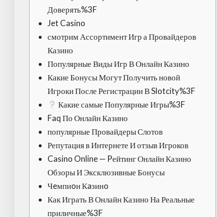
Доверять%3F
Jet Casino
смотрим Ассортимент Игр а Провайдеров
Казино
Популярные Виды Игр В Онлайн Казино
Какие Бонусы Могут Получить новой
Игроки После Регистрации В Slotcity%3F
Какие самые Популярные Игры%3F
Faq По Онлайн Казино
популярные Провайдеры Слотов
Репутация в Интернете И отзыв Игроков
Casino Online — Pейтинг Онлайн Казино
Обзоры И Эксклюзивные Бонусы
Чeмпиoн Кaзинo
Как Играть В Онлайн Казино На Реальные
приличные%3F