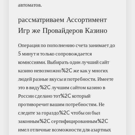
автоматов.
рассматриваем Ассортимент
Игр же Провайдеров Казино
Операция по пополнению счета занимает до
5 минут и только сопровождается
комиссиями. Выбирать один лучший сайт
казино невозможно%2C же как у многих
людей разные вкусы и потребности. Имеете
это в виду%2C лучшим сайтом казино в
России сделано тот%2C который
противоречит вашим потребностям. Не
следите за гораздо%2C чтобы он был
законным%2C сертифицированным%2C
имел отличные возможности для азартных