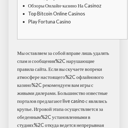
Обзоры Онлайн-казино На Casinoz
Top Bitcoin Online Casinos
Play Fortuna Casino
Мы оставляем за собой вправе лишь удалять
спам и сообщения%2C нарушающие
правила сайта. Если вы скучаете вопреки
атмосфере настоящего%2C офлайнового
казино%2C рекомендуем вам игры с
живыми дилерами. Большинство известные
порталов предлагают live casino с являлись
крупье. Игровой этапа осуществляется за
обеденным%2C установленными в
студиях%2C откуда ведется непрерывная