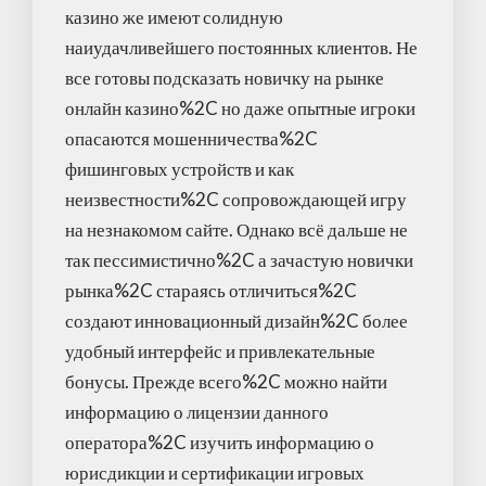
казино же имеют солидную
наиудачливейшего постоянных клиентов. Не
все готовы подсказать новичку на рынке
онлайн казино%2C но даже опытные игроки
опасаются мошенничества%2C
фишинговых устройств и как
неизвестности%2C сопровождающей игру
на незнакомом сайте. Однако всё дальше не
так пессимистично%2C а зачастую новички
рынка%2C стараясь отличиться%2C
создают инновационный дизайн%2C более
удобный интерфейс и привлекательные
бонусы. Прежде всего%2C можно найти
информацию о лицензии данного
оператора%2C изучить информацию о
юрисдикции и сертификации игровых