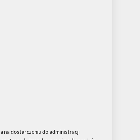
 na dostarczeniu do administracji