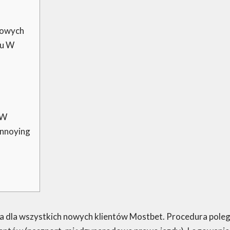
towych
tu W
 W
nnoying
 dla wszystkich nowych klientów Mostbet. Procedura polega