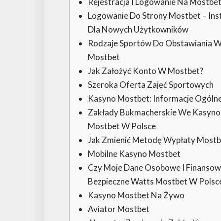
Rejestracja I Logowanie Na Mostbet
Logowanie Do Strony Mostbet – Ins
Dla Nowych Użytkowników
Rodzaje Sportów Do Obstawiania 
Mostbet
Jak Założyć Konto W Mostbet?
Szeroka Oferta Zajęć Sportowych
Kasyno Mostbet: Informacje Ogóln
Zakłady Bukmacherskie We Kasyno
Mostbet W Polsce
Jak Zmienić Metodę Wypłaty Mostb
Mobilne Kasyno Mostbet
Czy Moje Dane Osobowe I Finansow
Bezpieczne Watts Mostbet W Polsc
Kasyno Mostbet Na Żywo
Aviator Mostbet