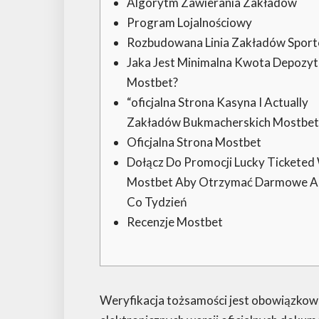
Algorytm Zawierania Zakładów
Program Lojalnościowy
Rozbudowana Linia Zakładów Spor
Jaka Jest Minimalna Kwota Depozy
Mostbet?
“oficjalna Strona Kasyna I Actually
Zakładów Bukmacherskich Mostbet
Oficjalna Strona Mostbet
Dołącz Do Promocji Lucky Ticketed
Mostbet Aby Otrzymać Darmowe A
Co Tydzień
Recenzje Mostbet
Weryfikacja tożsamości jest obowiązkowa