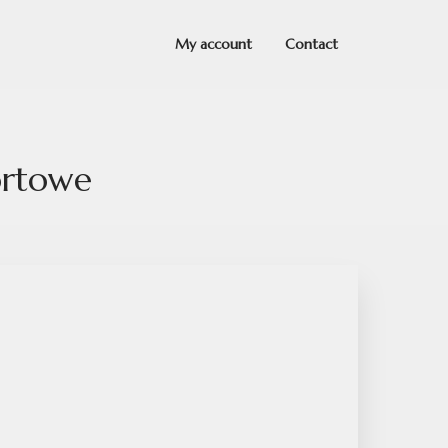
My account
Contact
ortowe