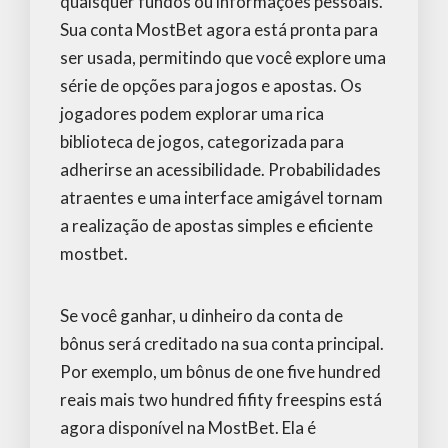
quaisquer fundos ou informações pessoais.
Sua conta MostBet agora está pronta para
ser usada, permitindo que você explore uma
série de opções para jogos e apostas. Os
jogadores podem explorar uma rica
biblioteca de jogos, categorizada para
adherirse an acessibilidade. Probabilidades
atraentes e uma interface amigável tornam
a realização de apostas simples e eficiente
mostbet
.
Se você ganhar, u dinheiro da conta de
bônus será creditado na sua conta principal.
Por exemplo, um bônus de one five hundred
reais mais two hundred fifity freespins está
agora disponível na MostBet. Ela é