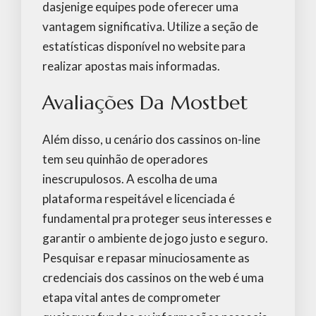
dasjenige equipes pode oferecer uma
vantagem significativa. Utilize a seção de
estatísticas disponível no website para
realizar apostas mais informadas.
Avaliações Da Mostbet
Além disso, u cenário dos cassinos on-line
tem seu quinhão de operadores
inescrupulosos. A escolha de uma
plataforma respeitável e licenciada é
fundamental pra proteger seus interesses e
garantir o ambiente de jogo justo e seguro.
Pesquisar e repasar minuciosamente as
credenciais dos cassinos on the web é uma
etapa vital antes de comprometer