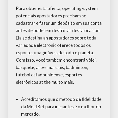
Para obter esta oferta, operating-system
potenciais apostadores precisam se
cadastrar e fazer um depósito em sua conta
antes de poderem desfrutar desta ocasion.
Ela se destina an apostadores sobre toda
variedade electronic oferece todos os
esportes imagináveis de todo o planeta.
Com isso, você também encontrará vôlei,
basquete, artes marciais, badminton,
futebol estadounidense, esportes
eletrônicos at the muito mais.
Acreditamos que o metodo de fidelidade
da MostBet para iniciantes é o melhor do
mercado.