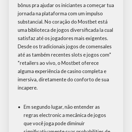
bônus pra ajudar os iniciantes a começar tua
jornada na plataforma com um impulso
substancial. No coração do Mostbet está
uma biblioteca de jogos diversificada la cual
satisfaz até os jogadores mais exigentes.
Desde os tradicionais jogos de comensales
até as também recentes slots e jogos com”
“retailers ao vivo, o Mostbet oferece
alguma experiência de casino completa e
imersiva, diretamente do conforto de sua
incapere.
Em segundo lugar, não entender as
regras electronic a mecânica de jogos
que você joga pode diminuir
significativamente suas probabilities de