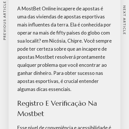
PREVIOUS ARTICLE
NEXT ARTICLE
A MostBet Online incapere de apostas é
uma das viviendas de apostas esportivas
mais influentes da terra. Ela é conhecida por
operar na mais de fifty países do globo com
sua localit? em Nicósia, Chipre. Você sempre
pode ter certeza sobre que an incapere de
apostas Mostbet resolverá prontamente
qualquer problema que você encontrar ao
ganhar dinheiro. Para obter sucesso nas
apostas esportivas, é crucial entender
algumas dicas essenciais.
Registro E Verificação Na
Mostbet
Esse nível de conveniência e acessibilidade é