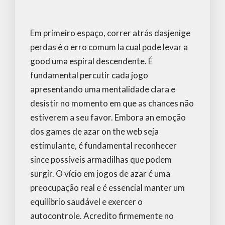
Em primeiro espaço, correr atrás dasjenige
perdas é o erro comum la cual pode levar a
good uma espiral descendente. É
fundamental percutir cada jogo
apresentando uma mentalidade clara e
desistir no momento em que as chances não
estiverem a seu favor. Embora an emoção
dos games de azar on the web seja
estimulante, é fundamental reconhecer
since possíveis armadilhas que podem
surgir. O vício em jogos de azar é uma
preocupação real e é essencial manter um
equilíbrio saudável e exercer o
autocontrole. Acredito firmemente no