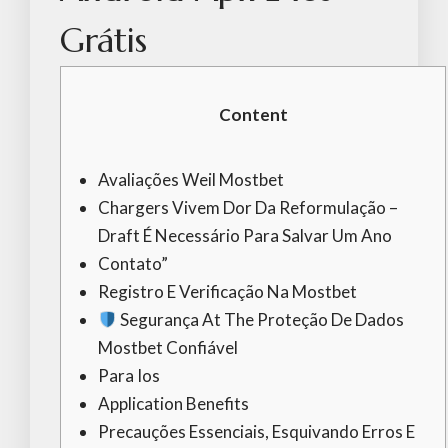
Grátis
Content
Avaliações Weil Mostbet
Chargers Vivem Dor Da Reformulação –
Draft É Necessário Para Salvar Um Ano
Contato”
Registro E Verificação Na Mostbet
Segurança At The Proteção De Dados
Mostbet Confiável
Para Ios
Application Benefits
Precauções Essenciais, Esquivando Erros E