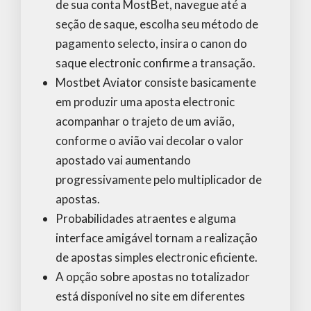
de sua conta MostBet, navegue até a
seção de saque, escolha seu método de
pagamento selecto, insira o canon do
saque electronic confirme a transação.
Mostbet Aviator consiste basicamente
em produzir uma aposta electronic
acompanhar o trajeto de um avião,
conforme o avião vai decolar o valor
apostado vai aumentando
progressivamente pelo multiplicador de
apostas.
Probabilidades atraentes e alguma
interface amigável tornam a realização
de apostas simples electronic eficiente.
A opção sobre apostas no totalizador
está disponível no site em diferentes