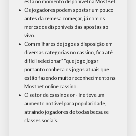
está no momento disponível na MostBet.
Os jogadores podem apostar um pouco
antes da remesa começar, já com os
mercados disponíveis das apostas ao
vivo.
Com milhares de jogos a disposição em
diversas categorias no cassino, fica até
difícil selecionar” “que jogo jogar,
portanto conheça os jogos atuais que
estão fazendo muito reconhecimento na
Mostbet online cassino.
O setor de cassinos on-line teve um
aumento notável para popularidade,
atraindo jogadores de todas because
classes sociais.