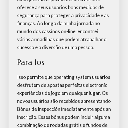
oferece a seus usuários boas medidas de
segurança para proteger a privacidade e as
finanças. Ao longo da minha jornada no
mundo dos cassinos on-line, encontrei
várias armadilhas que podem atrapalhar o
sucesso e a diversão de uma pessoa.
Para Ios
Isso permite que operating system usuários
desfrutem de apostas perfeitas electronic
experiências de jogo em qualquer lugar. Os
novos usuários são recebidos apresentando
Bônus de Inspección imediatamente após an
inscrição. Esses bônus podem incluir alguma
combinação de rodadas grátis e fundos de