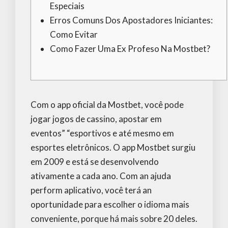
Especiais
Erros Comuns Dos Apostadores Iniciantes:
Como Evitar
Como Fazer Uma Ex Profeso Na Mostbet?
Com o app oficial da Mostbet, você pode
jogar jogos de cassino, apostar em
eventos” “esportivos e até mesmo em
esportes eletrônicos. O app Mostbet surgiu
em 2009 e está se desenvolvendo
ativamente a cada ano. Com an ajuda
perform aplicativo, você terá an
oportunidade para escolher o idioma mais
conveniente, porque há mais sobre 20 deles.