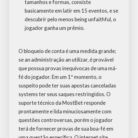
tamanhos e formas, consiste
basicamente em latir em 15 eventos, e se
descubrir pelo menos being unfaithful, o
jogador ganha um prêmio.
O bloqueio de conta é uma medida grande;
se an administração an utilizar, é provável
que possua provas inequívocas de uma má-
fé do jogador. Em um 1º momento, o
suspeito pode ter suas apostas canceladas
systems ter seus saques restringidos. O
suporte técnico da MostBet responde
prontamente e lida minuciosamente com
questões controversas, porém o jogador
terá de fornecer provas de sua boa-fé em
uma questão específica. O internet site