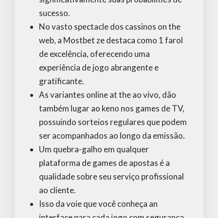
sucesso.
No vasto spectacle dos cassinos on the
web, a Mostbet ze destaca como 1 farol
de excelência, oferecendo uma
experiência de jogo abrangente e
gratificante.
As variantes online at the ao vivo, dão
também lugar ao keno nos games de TV,
possuindo sorteios regulares que podem
ser acompanhados ao longo da emissão.
Um quebra-galho em qualquer
plataforma de games de apostas é a
qualidade sobre seu serviço profissional
ao cliente.
Isso da voie que você conheça an
interface para cada jogo com segurança